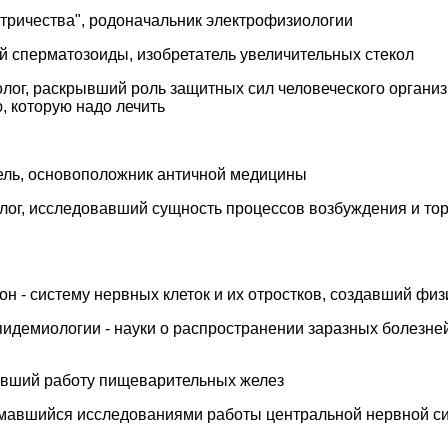
тричества", родоначальник электрофизиологии
 сперматозоиды, изобретатель увеличительных стекол
ог, раскрывший роль защитных сил человеческого организ
, которую надо лечить
ель, основоположник античной медицины
ог, исследовавший сущность процессов возбуждения и то
- систему нервных клеток и их отростков, создавший физио
миологии - науки о распространении заразных болезней и
вший работу пищеварительных желез
имавшийся исследованиями работы центральной нервной с