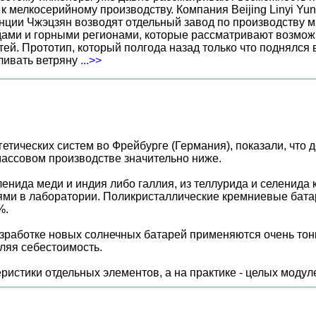
к мелкосерийному производству. Компания Beijing Linyi Yu
нции Чжэцзян возводят отдельный завод по производству м
ами и горными регионами, которые рассматривают возможн
ей. Прототип, который полгода назад только что поднялся
вливать ветряну
...>>
етических систем во Фрейбурге (Германия), показали, что 
массовом производстве значительно ниже.
енида меди и индия либо галлия, из теллурида и селенида
ями в лаборатории. Поликристаллические кремниевые бат
%.
разработке новых солнечных батарей применяются очень тон
ляя себестоимость.
ристики отдельных элементов, а на практике - целых модул