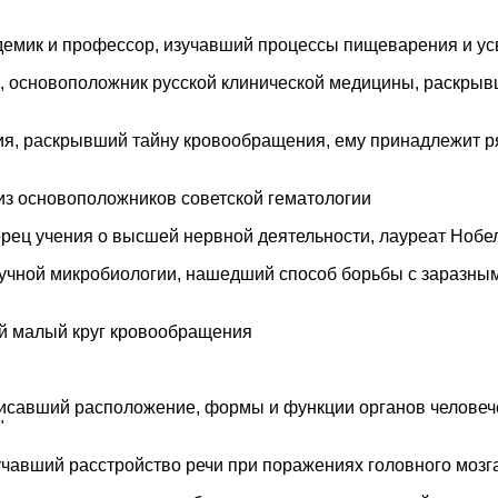
демик и профессор, изучавший процессы пищеварения и у
, основоположник русской клинической медицины, раскры
я, раскрывший тайну кровообращения, ему принадлежит ря
из основоположников советской гематологии
рец учения о высшей нервной деятельности, лауреат Нобе
учной микробиологии, нашедший способ борьбы с заразны
й малый круг кровообращения
писавший расположение, формы и функции органов человече
"
учавший расстройство речи при поражениях головного мозг