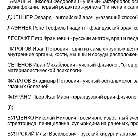
ГАМАЛЕЯ Николай Федорович - ученый-бактериолог, ос
дезинфекции, первый редактор журнала "Гигиена и сан
ДЖЕННЕР Эдвард - английский врач, указавший способ 
ЛАЭННЕК Рене Теофиль Гиацинт - французский врач, ко
ЛЕСГАФТ Петр Францевич - русский анатом, врач и педа
ПИРОГОВ Иван Петрович - один из самых крупных деяте
внутренние органы, кости, мышцы и сосуды расположен
СЕЧЕНОВ Иван Михайлович - ученый-физиолог, "отец р
материалистической психологии
ФИЛАТОВ Владимир Петрович - ученый-офтальмолог, за
глазных болезней
ФЛУРАНС Пьер Жан Мари - французский врач-физиолог
(8)
БУРДЕНКО Николай Нилович - всемирно известный учен
стрептоцида, пенициллина, сульфидина на раненых, пр
БУЯРСКИЙ Илья Васильевич - русский хирург и анатом