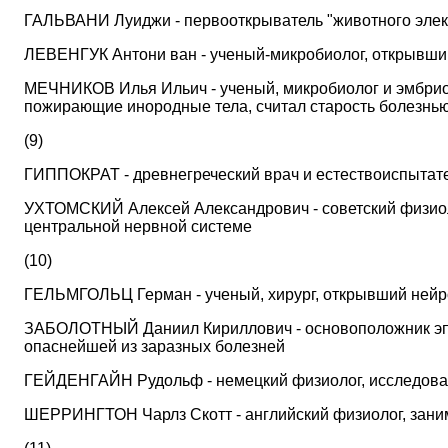
ГАЛЬВАНИ Луиджи - первооткрыватель "животного элек
ЛЕВЕНГУК Антони ван - ученый-микробиолог, открывший
МЕЧНИКОВ Илья Ильич - ученый, микробиолог и эмбриол
пожирающие инородные тела, считал старость болезнью
(9)
ГИППОКРАТ - древнегреческий врач и естествоиспытат
УХТОМСКИЙ Алексей Александрович - советский физиол
центральной нервной системе
(10)
ГЕЛЬМГОЛЬЦ Герман - ученый, хирург, открывший нейрон 
ЗАБОЛОТНЫЙ Даниил Кириллович - основоположник эпиде
опаснейшей из заразных болезней
ГЕЙДЕНГАЙН Рудольф - немецкий физиолог, исследова
ШЕРРИНГТОН Чарлз Скотт - английский физиолог, зан