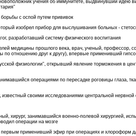
новоположник учения об иммунитете, выдвинувший идею ви
итария"
борьбы с оспой путем прививок
торый изобрел прибор для выслушивания больных - стетос
гог, разработавший систему физического воспитания
лей медицины прошлого века, врач, ученый, профессор, со
ы по отношению друг к другу), впервые применивший гипсо
усской физиологии", открывший явление торможения в цен
нимавшийся операциями по пересадке роговицы глаза, тка
, известный своими исследованиями центральной нервной
ый, хирург, занимавшийся военно-полевой хирургией, исп
оводил операции на мозге
, первым применивший эфир при операциях и хлороформ д