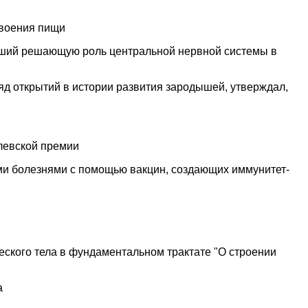
своения пищи
вший решающую роль центральной нервной системы в
д открытий в истории развития зародышей, утверждал,
левской премии
ми болезнями с помощью вакцин, создающих иммунитет-
ского тела в фундаментальном трактате "О строении
а