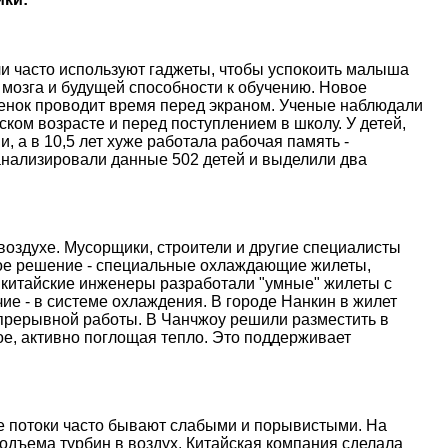
и часто используют гаджеты, чтобы успокоить малыша
 мозга и будущей способности к обучению. Новое
ебенок проводит время перед экраном. Ученые наблюдали
ском возрасте и перед поступлением в школу. У детей,
, а в 10,5 лет хуже работала рабочая память -
анализировали данные 502 детей и выделили два
оздухе. Мусорщики, строители и другие специалисты
ое решение - специальные охлаждающие жилеты,
 китайские инженеры разработали "умные" жилеты с
е - в системе охлаждения. В городе Нанкин в жилет
епрерывной работы. В Чанчжоу решили разместить в
е, активно поглощая тепло. Это поддерживает
ые потоки часто бывают слабыми и порывистыми. На
дъема турбин в воздух. Китайская компания сделала