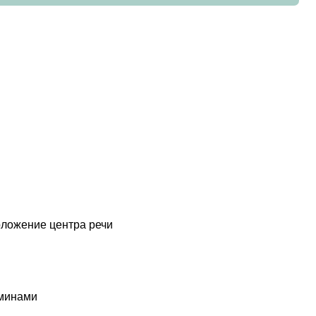
оложение центра речи
аминами