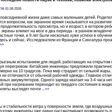
сте
01.08.2026
повседневной жизни даже самых маленьких детей. Родител
тся вопросом, как экранное время сказывается на развитии
о продолжительность просмотра, но и возраст, в котором р
о экраны влияют на мозг в два периода - в раннем младенче
тные точки, в 9 лет были несколько хуже успехи в обучении
есь и сейчас. Исследователи из Франции и Сингапура про
.>>
ерьезным испытанием для людей, работающих на открытом в
уя перегревом. Китайские инженеры предложили практичн
ерно на 10 градусов. Пока мир страдает от сильной жары,
не отличаются от обычной рабочей одежды. Главное отличи
вных аккумуляторов. Одного заряда хватает на 3-4 часа н
 при нагревании переходит из твердого состояния в жидко
жилеты выглядят почти
...>>
ы и стабильности ветра у поверхности земли, где воздушн
поэтому инженеры уже давно рассматривают возможность по