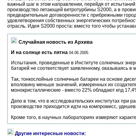
важный шаг в этом направлении, перейдя от испытаний 
производство летающей ветротурбины S2000, а в прови
предварительные договоренности с прибрежными город
удовлетворения собственных энергетических потребност
отрасль. Идея S2000 проста: вместо того чтобы устана
Случайная новость из Архива
И на солнце есть пятна
04.06.2005
Испытания, проведенные в Институте солнечных энерг
батарей не соответствует заявленному, оказываясь в 
Так, тонкослойные солнечные батареи на основе дисел
вполовину меньше значений, измеренных их создател
монокристаллические - вместо 22% обладают кпд 17,4
Дело в том, что в исследовательских институтах при 
производстве приходится идти на компромисс, удешев
Кроме того, в научных лабораториях измеряют характе
Другие интересные новости: