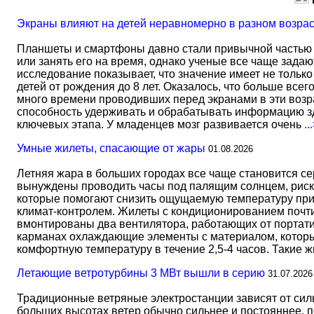
Экраны влияют на детей неравномерно в разном возра
Планшеты и смартфоны давно стали привычной частью 
или занять его на время, однако ученые все чаще задаю
исследование показывает, что значение имеет не тольк
детей от рождения до 8 лет. Оказалось, что больше всег
много времени проводивших перед экранами в эти возрас
способность удерживать и обрабатывать информацию зд
ключевых этапа. У младенцев мозг развивается очень
..
Умные жилеты, спасающие от жары
01.08.2026
Летняя жара в больших городах все чаще становится с
вынуждены проводить часы под палящим солнцем, риск
которые помогают снизить ощущаемую температуру прим
климат-контролем. Жилеты с кондиционированием почти 
вмонтированы два вентилятора, работающих от портати
карманах охлаждающие элементы с материалом, который
комфортную температуру в течение 2,5-4 часов. Такие 
Летающие ветротурбины 3 МВт вышли в серию
31.07.2026
Традиционные ветряные электростанции зависят от сил
больших высотах ветер обычно сильнее и постояннее, 