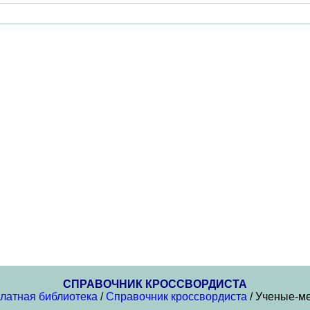
СПРАВОЧНИК КРОССВОРДИСТА
латная библиотека
/
Справочник кроссвордиста
/ Ученые-м