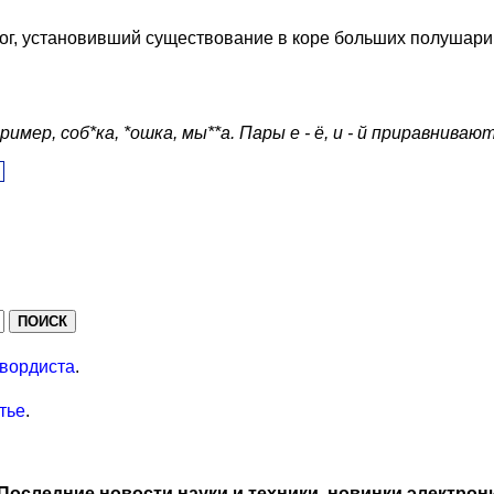
, установивший существование в коре больших полушарий 
ер, соб*ка, *ошка, мы**а. Пары е - ё, и - й приравнивают
вордиста
.
тье
.
Последние новости науки и техники, новинки электрон