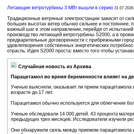
Летающие ветротурбины 3 МВт вышли в серию
31.07.2026
Традиционные ветряные электростанции зависят от сил
больших высотах ветер обычно сильнее и постояннее, 
важный шаг в этом направлении, перейдя от испытаний 
производство летающей ветротурбины S2000, а в прови
предварительные договоренности с прибрежными город
удовлетворения собственных энергетических потребност
отрасль. Идея S2000 проста: вместо того чтобы устана
Случайная новость из Архива
Парацетамол во время беременности влияет на д
Ученые выясняли, оказывает ли прием парацетамола в 
возрасте до 17 лет.
Парацетамол обычно используется для облегчения бо
Ученые обследовали 14 000 детей. 43 процента матер
предыдущих трех месяцев. Исследователи изучили резу
Они обнаружили связь между приемом парацетамола и