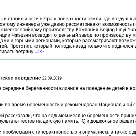
ы и стабильности ветра у поверхности земли, где воздушн
поэтому инженеры уже давно рассматривают возможность по
к мелкосерийному производству. Компания Beijing Linyi Yu
нции Чжэцзян возводят отдельный завод по производству м
ами и горными регионами, которые рассматривают возможн
ей. Прототип, который полгода назад только что поднялся
вливать ветряну
...>>
етское поведение
22.09.2019
середине беременности влияние на поведение детей в возрас
ли во время беременности и рекомендован Национальной 
ей рассказали, что на седьмом месяце беременности прини
льтаты тестов на детскую память, IQ и дошкольное развит
 проблемами с гиперактивностью и вниманием, а также с