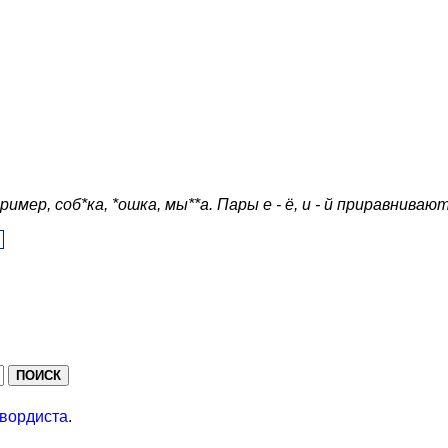
ер, соб*ка, *ошка, мы**а. Пары е - ё, и - й приравнивают
вордиста
.