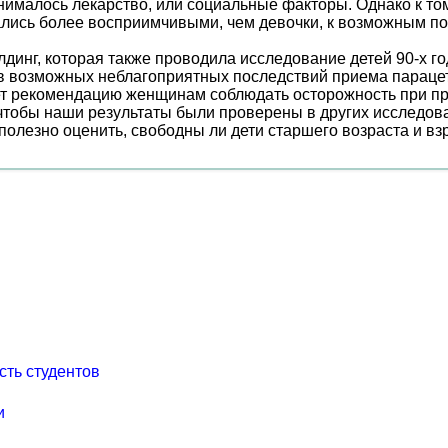
нималось лекарство, или социальные факторы. Однако к том
зались более восприимчивыми, чем девочки, к возможным 
нг, которая также проводила исследование детей 90-х го
тв возможных неблагоприятных последствий приема парацет
ет рекомендацию женщинам соблюдать осторожность при п
тобы наши результаты были проверены в других исследова
олезно оценить, свободны ли дети старшего возраста и вз
сть студентов
и