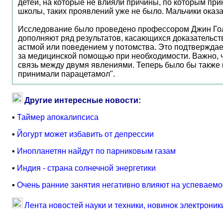
детей, на которые не влияли причины, по которым при
школы, таких проявлений уже не было. Мальчики ока
Исследование было проведено профессором Джин Голди
дополняют ряд результатов, касающихся доказательс
астмой или поведением у потомства. Это подтвержда
за медицинской помощью при необходимости. Важно, ч
связь между двумя явлениями. Теперь было бы также п
принимали парацетамол".
Другие интересные новости:
▪
Таймер апокалипсиса
▪
Йогурт может избавить от депрессии
▪
Инопланетян найдут по парниковым газам
▪
Индия - страна солнечной энергетики
▪
Очень ранние занятия негативно влияют на успеваемо
Лента новостей науки и техники, новинок электроник