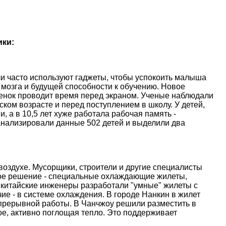
ики:
и часто используют гаджеты, чтобы успокоить малыша
 мозга и будущей способности к обучению. Новое
ебенок проводит время перед экраном. Ученые наблюдали
ском возрасте и перед поступлением в школу. У детей,
, а в 10,5 лет хуже работала рабочая память -
анализировали данные 502 детей и выделили два
оздухе. Мусорщики, строители и другие специалисты
ое решение - специальные охлаждающие жилеты,
 китайские инженеры разработали "умные" жилеты с
е - в системе охлаждения. В городе Нанкин в жилет
епрерывной работы. В Чанчжоу решили разместить в
е, активно поглощая тепло. Это поддерживает