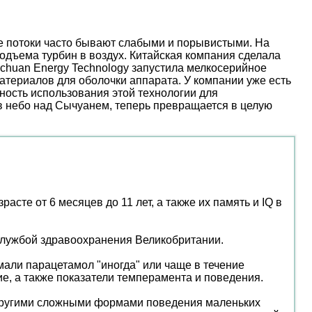
ые потоки часто бывают слабыми и порывистыми. На
дъема турбин в воздух. Китайская компания сделала
nchuan Energy Technology запустила мелкосерийное
атериалов для оболочки аппарата. У компании уже есть
ость использования этой технологии для
 в небо над Сычуанем, теперь превращается в целую
те от 6 месяцев до 11 лет, а также их память и IQ в
службой здравоохранения Великобритании.
мали парацетамол "иногда" или чаще в течение
ие, а также показатели темперамента и поведения.
 другими сложными формами поведения маленьких