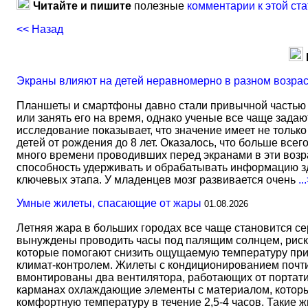
Читайте и пишите
полезные
комментарии к этой ста
<< Назад
Экраны влияют на детей неравномерно в разном возра
Планшеты и смартфоны давно стали привычной частью 
или занять его на время, однако ученые все чаще задаю
исследование показывает, что значение имеет не тольк
детей от рождения до 8 лет. Оказалось, что больше всег
много времени проводивших перед экранами в эти возрас
способность удерживать и обрабатывать информацию зд
ключевых этапа. У младенцев мозг развивается очень
..
Умные жилеты, спасающие от жары
01.08.2026
Летняя жара в больших городах все чаще становится с
вынуждены проводить часы под палящим солнцем, риск
которые помогают снизить ощущаемую температуру прим
климат-контролем. Жилеты с кондиционированием почти 
вмонтированы два вентилятора, работающих от портати
карманах охлаждающие элементы с материалом, который
комфортную температуру в течение 2,5-4 часов. Такие 