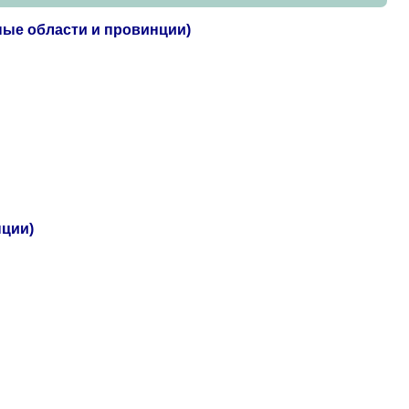
ные области и провинции)
нции)