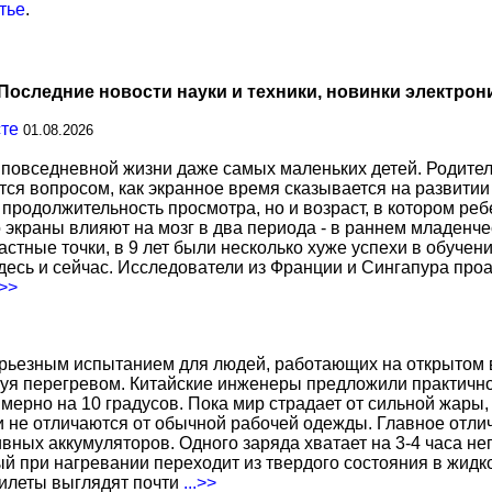
тье
.
Последние новости науки и техники, новинки электрон
сте
01.08.2026
повседневной жизни даже самых маленьких детей. Родител
тся вопросом, как экранное время сказывается на развитии
о продолжительность просмотра, но и возраст, в котором р
о экраны влияют на мозг в два периода - в раннем младенче
тные точки, в 9 лет были несколько хуже успехи в обучении
есь и сейчас. Исследователи из Франции и Сингапура про
.>>
ерьезным испытанием для людей, работающих на открытом в
уя перегревом. Китайские инженеры предложили практичн
ерно на 10 градусов. Пока мир страдает от сильной жары,
не отличаются от обычной рабочей одежды. Главное отличи
вных аккумуляторов. Одного заряда хватает на 3-4 часа н
 при нагревании переходит из твердого состояния в жидко
жилеты выглядят почти
...>>