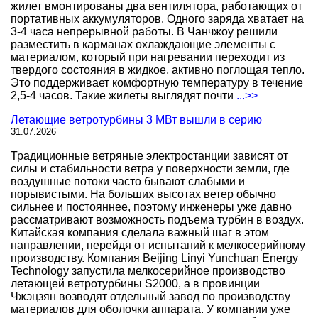
жилет вмонтированы два вентилятора, работающих от
портативных аккумуляторов. Одного заряда хватает на
3-4 часа непрерывной работы. В Чанчжоу решили
разместить в карманах охлаждающие элементы с
материалом, который при нагревании переходит из
твердого состояния в жидкое, активно поглощая тепло.
Это поддерживает комфортную температуру в течение
2,5-4 часов. Такие жилеты выглядят почти
...>>
Летающие ветротурбины 3 МВт вышли в серию
31.07.2026
Традиционные ветряные электростанции зависят от
силы и стабильности ветра у поверхности земли, где
воздушные потоки часто бывают слабыми и
порывистыми. На больших высотах ветер обычно
сильнее и постояннее, поэтому инженеры уже давно
рассматривают возможность подъема турбин в воздух.
Китайская компания сделала важный шаг в этом
направлении, перейдя от испытаний к мелкосерийному
производству. Компания Beijing Linyi Yunchuan Energy
Technology запустила мелкосерийное производство
летающей ветротурбины S2000, а в провинции
Чжэцзян возводят отдельный завод по производству
материалов для оболочки аппарата. У компании уже