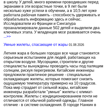
в школу. У детей, много времени проводивших перед
экранами в эти возрастные точки, в 9 лет были
несколько хуже успехи в обучении, а в 10,5 лет хуже
работала рабочая память - способность удерживать и
обрабатывать информацию здесь и сейчас.
Исследователи из Франции и Сингапура
проанализировали данные 502 детей и выделили два
ключевых этапа. У младенцев мозг развивается очень
...>>
Умные жилеты, спасающие от жары
01.08.2026
Летняя жара в больших городах все чаще становится
серьезным испытанием для людей, работающих на
открытом воздухе. Мусорщики, строители и другие
специалисты вынуждены проводить часы под палящим
солнцем, рискуя перегревом. Китайские инженеры
предложили практичное решение - специальные
охлаждающие жилеты, которые помогают снизить
ощущаемую температуру примерно на 10 градусов.
Пока мир страдает от сильной жары, китайские
инженеры разработали "умные" жилеты с климат-
контролем. Жилеты с кондиционированием почти не
отличаются от обычной рабочей одежды. Главное
отличие - в системе охлаждения. В городе Нанкин в