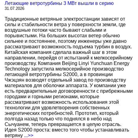
Летающие ветротурбины 3 МВт вышли в серию
31.07.2026
Традиционные ветряные электростанции зависят от
силы и стабильности ветра у поверхности земли, где
воздушные потоки часто бывают слабыми и
порывистыми. На больших высотах ветер обычно
сильнее и постояннее, поэтому инженеры уже давно
рассматривают возможность подъема турбин в воздух.
Китайская компания сделала важный шаг в этом
направлении, перейдя от испытаний к мелкосерийному
производству. Компания Beijing Linyi Yunchuan Energy
Technology запустила мелкосерийное производство
летающей ветротурбины S2000, а в провинции
Чжэцзян возводят отдельный завод по производству
материалов для оболочки аппарата. У компании уже
есть предварительные договоренности с прибрежными
городами и горными регионами, которые
рассматривают возможность использования этой
технологии для удовлетворения собственных
энергетических потребностей. Прототип, который
полгода назад только что поднялся в небо над
Сычуанем, теперь превращается в целую отрасль.
Идея S2000 проста: вместо того чтобы устанавливать
ветряну
...>>