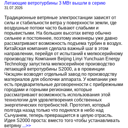
Летающие ветротурбины 3 МВт вышли в серию
31.07.2026
Традиционные ветряные электростанции зависят от
силы и стабильности ветра у поверхности земли, где
воздушные потоки часто бывают слабыми и
порывистыми. На больших высотах ветер обычно
сильнее и постояннее, поэтому инженеры уже давно
рассматривают возможность подъема турбин в воздух.
Китайская компания сделала важный шаг в этом
направлении, перейдя от испытаний к мелкосерийному
производству. Компания Beijing Linyi Yunchuan Energy
Technology запустила мелкосерийное производство
летающей ветротурбины S2000, а в провинции
Чжэцзян возводят отдельный завод по производству
материалов для оболочки аппарата. У компании уже
есть предварительные договоренности с прибрежными
городами и горными регионами, которые
рассматривают возможность использования этой
технологии для удовлетворения собственных
энергетических потребностей. Прототип, который
полгода назад только что поднялся в небо над
Сычуанем, теперь превращается в целую отрасль.
Идея S2000 проста: вместо того чтобы устанавливать
ветряну
...>>