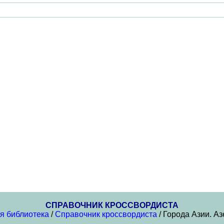
СПРАВОЧНИК КРОССВОРДИСТА
я библиотека
/
Справочник кроссвордиста
/ Города Азии. А