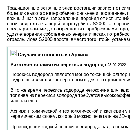
Традиционные ветряные электростанции зависят от сил
больших высотах ветер обычно сильнее и постояннее, 
важный шаг в этом направлении, перейдя от испытаний 
производство летающей ветротурбины S2000, а в прови
предварительные договоренности с прибрежными город
удовлетворения собственных энергетических потребност
отрасль. Идея S2000 проста: вместо того чтобы устана
Случайная новость из Архива
Ракетное топливо из перекиси водорода
28.02.2022
Перекись водорода является менее токсичной альтерн
Гидразин является канцерогеном и для его применения 
В то же время перекись водорода нетоксична для чело
топлива из перекиси водорода требуется высокоэффек
или платина.
Аспирант химической и технологической инженерии ун
керамическим слоем, который можно печатать на 3D-п
Прохождение жидкой перекиси водорода над слоем кат