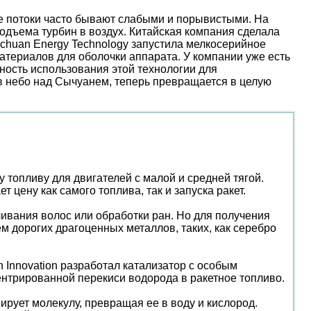
ые потоки часто бывают слабыми и порывистыми. На
дъема турбин в воздух. Китайская компания сделала
nchuan Energy Technology запустила мелкосерийное
атериалов для оболочки аппарата. У компании уже есть
ость использования этой технологии для
 в небо над Сычуанем, теперь превращается в целую
топливу для двигателей с малой и средней тягой.
цену как самого топлива, так и запуска ракет.
чивания волос или обработки ран. Но для получения
м дорогих драгоценных металлов, таких, как серебро
 Innovation разработал катализатор с особым
ентрированной перекиси водорода в ракетное топливо.
рует молекулу, превращая ее в воду и кислород.