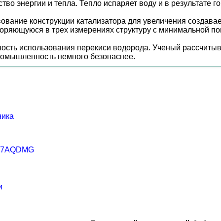
 энергии и тепла. Тепло испаряет воду и в результате горя
ание конструкции катализатора для увеличения создаваем
вторяющуюся в трех измерениях структуру с минимальной п
ость использования перекиси водорода. Ученый рассчитыв
промышленность немного безопаснее.
ника
G27AQDMG
и