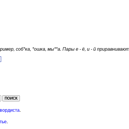
ер, соб*ка, *ошка, мы**а. Пары е - ё, и - й приравнивают
вордиста
.
тье
.