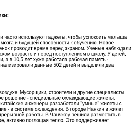
ики:
и часто используют гаджеты, чтобы успокоить малыша
 мозга и будущей способности к обучению. Новое
ебенок проводит время перед экраном. Ученые наблюдали
ском возрасте и перед поступлением в школу. У детей,
, а в 10,5 лет хуже работала рабочая память -
анализировали данные 502 детей и выделили два
оздухе. Мусорщики, строители и другие специалисты
ое решение - специальные охлаждающие жилеты,
 китайские инженеры разработали "умные" жилеты с
е - в системе охлаждения. В городе Нанкин в жилет
епрерывной работы. В Чанчжоу решили разместить в
е, активно поглощая тепло. Это поддерживает