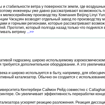
ы и стабильности ветра у поверхности земли, где воздушн
поэтому инженеры уже давно рассматривают возможность по
к мелкосерийному производству. Компания Beijing Linyi Yu
нции Чжэцзян возводят отдельный завод по производству м
ами и горными регионами, которые рассматривают возможн
ей. Прототип, который полгода назад только что поднялся
вливать ветряну
...>>
ативой гидразину, широко используемому аэрокосмическому 
требуется дополнительное оборудование. А это увеличивает 
века и широко используется в быту, например, для обесцве
тивный катализатор. Обычно он создается с использование
иверситета Кентербери Саймон Рейд совместно с Callaghan
ринтере. Он увеличивает эффективность переработки конц
ализатора ускоряет реакцию разложения. Реакция диссоции