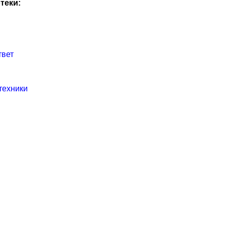
теки:
твет
техники