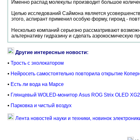
Именно распад молекулы производит большое количество
Целью исследований Саймона является усовершенствов
этого, аспирант применил особую форму, гироид - по
Несколько компаний серьезно рассматривают возможн
альтернативу гидразину и сделать аэрокосмическую 
Другие интересные новости:
▪
Трость с эхолокатором
▪
Нейросеть самостоятельно повторила открытие Копер
▪
Есть ли вода на Марсе
▪
Глянцевый WOLED-монитор Asus ROG Strix OLED X
▪
Парковка и чистый воздух
Лента новостей науки и техники, новинок электроник