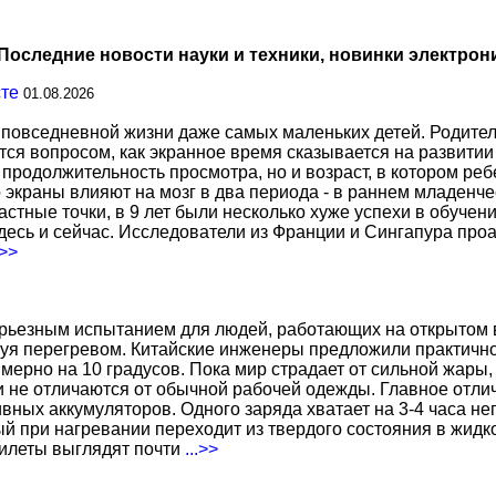
Последние новости науки и техники, новинки электрон
сте
01.08.2026
повседневной жизни даже самых маленьких детей. Родител
тся вопросом, как экранное время сказывается на развитии
о продолжительность просмотра, но и возраст, в котором р
о экраны влияют на мозг в два периода - в раннем младенче
тные точки, в 9 лет были несколько хуже успехи в обучении
есь и сейчас. Исследователи из Франции и Сингапура про
.>>
ерьезным испытанием для людей, работающих на открытом в
уя перегревом. Китайские инженеры предложили практичн
ерно на 10 градусов. Пока мир страдает от сильной жары,
не отличаются от обычной рабочей одежды. Главное отличи
вных аккумуляторов. Одного заряда хватает на 3-4 часа н
 при нагревании переходит из твердого состояния в жидко
жилеты выглядят почти
...>>