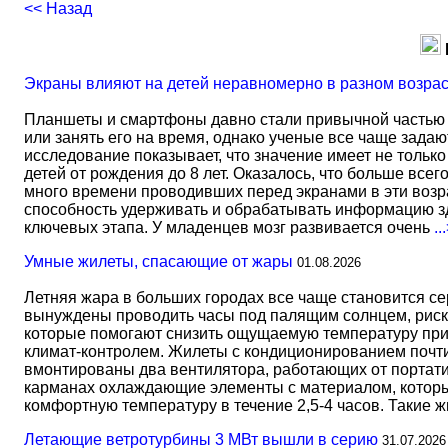
<< Назад
Экраны влияют на детей неравномерно в разном возра
Планшеты и смартфоны давно стали привычной частью 
или занять его на время, однако ученые все чаще задаю
исследование показывает, что значение имеет не тольк
детей от рождения до 8 лет. Оказалось, что больше всег
много времени проводивших перед экранами в эти возрас
способность удерживать и обрабатывать информацию зд
ключевых этапа. У младенцев мозг развивается очень
..
Умные жилеты, спасающие от жары
01.08.2026
Летняя жара в больших городах все чаще становится с
вынуждены проводить часы под палящим солнцем, риск
которые помогают снизить ощущаемую температуру прим
климат-контролем. Жилеты с кондиционированием почти 
вмонтированы два вентилятора, работающих от портати
карманах охлаждающие элементы с материалом, который
комфортную температуру в течение 2,5-4 часов. Такие 
Летающие ветротурбины 3 МВт вышли в серию
31.07.2026