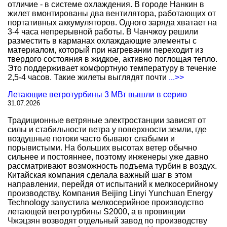
отличие - в системе охлаждения. В городе Нанкин в
жилет вмонтированы два вентилятора, работающих от
портативных аккумуляторов. Одного заряда хватает на
3-4 часа непрерывной работы. В Чанчжоу решили
разместить в карманах охлаждающие элементы с
материалом, который при нагревании переходит из
твердого состояния в жидкое, активно поглощая тепло.
Это поддерживает комфортную температуру в течение
2,5-4 часов. Такие жилеты выглядят почти
...>>
Летающие ветротурбины 3 МВт вышли в серию
31.07.2026
Традиционные ветряные электростанции зависят от
силы и стабильности ветра у поверхности земли, где
воздушные потоки часто бывают слабыми и
порывистыми. На больших высотах ветер обычно
сильнее и постояннее, поэтому инженеры уже давно
рассматривают возможность подъема турбин в воздух.
Китайская компания сделала важный шаг в этом
направлении, перейдя от испытаний к мелкосерийному
производству. Компания Beijing Linyi Yunchuan Energy
Technology запустила мелкосерийное производство
летающей ветротурбины S2000, а в провинции
Чжэцзян возводят отдельный завод по производству