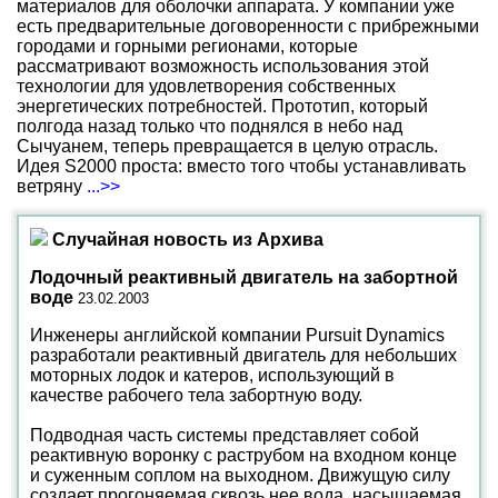
материалов для оболочки аппарата. У компании уже
есть предварительные договоренности с прибрежными
городами и горными регионами, которые
рассматривают возможность использования этой
технологии для удовлетворения собственных
энергетических потребностей. Прототип, который
полгода назад только что поднялся в небо над
Сычуанем, теперь превращается в целую отрасль.
Идея S2000 проста: вместо того чтобы устанавливать
ветряну
...>>
Случайная новость из Архива
Лодочный реактивный двигатель на забортной
воде
23.02.2003
Инженеры английской компании Pursuit Dynamics
разработали реактивный двигатель для небольших
моторных лодок и катеров, использующий в
качестве рабочего тела забортную воду.
Подводная часть системы представляет собой
реактивную воронку с раструбом на входном конце
и суженным соплом на выходном. Движущую силу
создает прогоняемая сквозь нее вода, насыщаемая