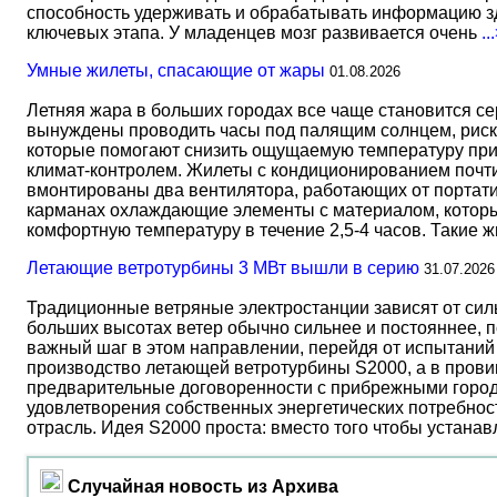
способность удерживать и обрабатывать информацию зд
ключевых этапа. У младенцев мозг развивается очень
..
Умные жилеты, спасающие от жары
01.08.2026
Летняя жара в больших городах все чаще становится с
вынуждены проводить часы под палящим солнцем, риск
которые помогают снизить ощущаемую температуру прим
климат-контролем. Жилеты с кондиционированием почти 
вмонтированы два вентилятора, работающих от портати
карманах охлаждающие элементы с материалом, который
комфортную температуру в течение 2,5-4 часов. Такие 
Летающие ветротурбины 3 МВт вышли в серию
31.07.2026
Традиционные ветряные электростанции зависят от сил
больших высотах ветер обычно сильнее и постояннее, 
важный шаг в этом направлении, перейдя от испытаний 
производство летающей ветротурбины S2000, а в прови
предварительные договоренности с прибрежными город
удовлетворения собственных энергетических потребност
отрасль. Идея S2000 проста: вместо того чтобы устана
Случайная новость из Архива