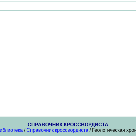
СПРАВОЧНИК КРОССВОРДИСТА
иблиотека
/
Справочник кроссвордиста
/ Геологическая хро