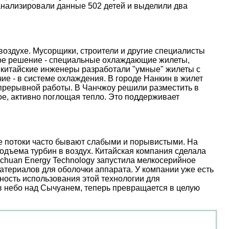
анализировали данные 502 детей и выделили два
оздухе. Мусорщики, строители и другие специалисты
ое решение - специальные охлаждающие жилеты,
 китайские инженеры разработали "умные" жилеты с
е - в системе охлаждения. В городе Нанкин в жилет
епрерывной работы. В Чанчжоу решили разместить в
е, активно поглощая тепло. Это поддерживает
ые потоки часто бывают слабыми и порывистыми. На
дъема турбин в воздух. Китайская компания сделала
nchuan Energy Technology запустила мелкосерийное
атериалов для оболочки аппарата. У компании уже есть
ость использования этой технологии для
 в небо над Сычуанем, теперь превращается в целую