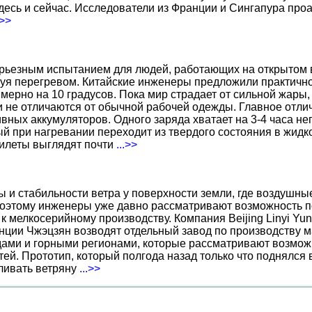
есь и сейчас. Исследователи из Франции и Сингапура про
.>>
ерьезным испытанием для людей, работающих на открытом в
уя перегревом. Китайские инженеры предложили практичн
ерно на 10 градусов. Пока мир страдает от сильной жары,
не отличаются от обычной рабочей одежды. Главное отличи
вных аккумуляторов. Одного заряда хватает на 3-4 часа н
 при нагревании переходит из твердого состояния в жидко
жилеты выглядят почти
...>>
ы и стабильности ветра у поверхности земли, где воздушн
поэтому инженеры уже давно рассматривают возможность по
к мелкосерийному производству. Компания Beijing Linyi Yu
нции Чжэцзян возводят отдельный завод по производству м
ами и горными регионами, которые рассматривают возможн
ей. Прототип, который полгода назад только что поднялся
вливать ветряну
...>>