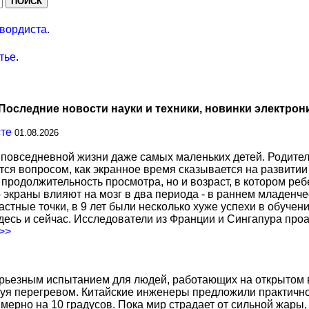
вордиста
.
тье
.
Последние новости науки и техники, новинки электрон
сте
01.08.2026
повседневной жизни даже самых маленьких детей. Родител
тся вопросом, как экранное время сказывается на развитии
о продолжительность просмотра, но и возраст, в котором р
о экраны влияют на мозг в два периода - в раннем младенче
тные точки, в 9 лет были несколько хуже успехи в обучении
есь и сейчас. Исследователи из Франции и Сингапура про
.>>
ерьезным испытанием для людей, работающих на открытом в
уя перегревом. Китайские инженеры предложили практичн
ерно на 10 градусов. Пока мир страдает от сильной жары,