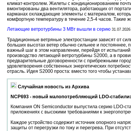
климат-контролем. Жилеты с кондиционированием почти 
вмонтированы два вентилятора, работающих от портати
карманах охлаждающие элементы с материалом, который
комфортную температуру в течение 2,5-4 часов. Такие 
Летающие ветротурбины 3 МВт вышли в серию
31.07.2026
Традиционные ветряные электростанции зависят от сил
больших высотах ветер обычно сильнее и постояннее, 
важный шаг в этом направлении, перейдя от испытаний 
производство летающей ветротурбины S2000, а в прови
предварительные договоренности с прибрежными город
удовлетворения собственных энергетических потребност
отрасль. Идея S2000 проста: вместо того чтобы устана
Случайная новость из Архива
NCP693 - новый малопотребляющий LDO-стабили
Компания ON Semiconductor выпустила серию LDO-ст
приложениях с высокими требованиями к энергопотреб
Каждое устройство содержит источник опорного напря
защиты от перегрузки по току и перегрева. При отсут