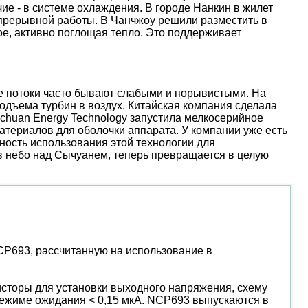
е - в системе охлаждения. В городе Нанкин в жилет
епрерывной работы. В Чанчжоу решили разместить в
е, активно поглощая тепло. Это поддерживает
ые потоки часто бывают слабыми и порывистыми. На
дъема турбин в воздух. Китайская компания сделала
nchuan Energy Technology запустила мелкосерийное
атериалов для оболочки аппарата. У компании уже есть
ость использования этой технологии для
 в небо над Сычуанем, теперь превращается в целую
P693, рассчитанную на использование в
исторы для установки выходного напряжения, схему
в режиме ожидания < 0,15 мкА. NCP693 выпускаются в