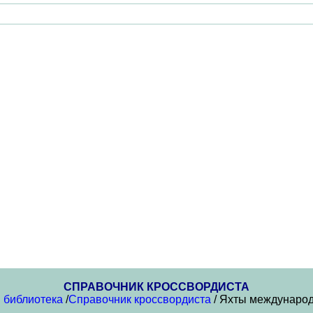
СПРАВОЧНИК КРОССВОРДИСТА
 библиотека
/
Справочник кроссвордиста
/ Яхты международ