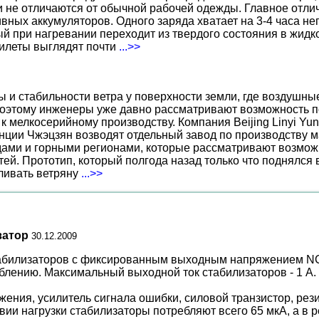
не отличаются от обычной рабочей одежды. Главное отличи
вных аккумуляторов. Одного заряда хватает на 3-4 часа н
 при нагревании переходит из твердого состояния в жидко
жилеты выглядят почти
...>>
ы и стабильности ветра у поверхности земли, где воздушн
поэтому инженеры уже давно рассматривают возможность по
к мелкосерийному производству. Компания Beijing Linyi Yu
нции Чжэцзян возводят отдельный завод по производству м
ами и горными регионами, которые рассматривают возможн
ей. Прототип, который полгода назад только что поднялся
вливать ветряну
...>>
затор
30.12.2009
абилизаторов с фиксированным выходным напряжением NC
лению. Максимальный выходной ток стабилизаторов - 1 А.
жения, усилитель сигнала ошибки, силовой транзистор, рез
ствии нагрузки стабилизаторы потребляют всего 65 мкА, а 