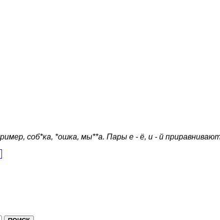
ер, соб*ка, *ошка, мы**а. Пары е - ё, и - й приравнивают