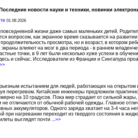
Последние новости науки и техники, новинки электрон
сте
01.08.2026
повседневной жизни даже самых маленьких детей. Родител
тся вопросом, как экранное время сказывается на развитии
о продолжительность просмотра, но и возраст, в котором р
о экраны влияют на мозг в два периода - в раннем младенче
тные точки, в 9 лет были несколько хуже успехи в обучении
есь и сейчас. Исследователи из Франции и Сингапура про
.>>
ерьезным испытанием для людей, работающих на открытом в
уя перегревом. Китайские инженеры предложили практичн
ерно на 10 градусов. Пока мир страдает от сильной жары,
не отличаются от обычной рабочей одежды. Главное отличи
вных аккумуляторов. Одного заряда хватает на 3-4 часа н
 при нагревании переходит из твердого состояния в жидко
жилеты выглядят почти
...>>