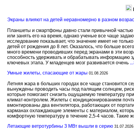
Экраны влияют на детей неравномерно в разном возра
Планшеты и смартфоны давно стали привычной частью 
или занять его на время, однако ученые все чаще задаю
исследование показывает, что значение имеет не тольк
детей от рождения до 8 лет. Оказалось, что больше всег
много времени проводивших перед экранами в эти возрас
способность удерживать и обрабатывать информацию зд
ключевых этапа. У младенцев мозг развивается очень
..
Умные жилеты, спасающие от жары
01.08.2026
Летняя жара в больших городах все чаще становится с
вынуждены проводить часы под палящим солнцем, риск
которые помогают снизить ощущаемую температуру прим
климат-контролем. Жилеты с кондиционированием почти 
вмонтированы два вентилятора, работающих от портати
карманах охлаждающие элементы с материалом, который
комфортную температуру в течение 2,5-4 часов. Такие 
Летающие ветротурбины 3 МВт вышли в серию
31.07.2026