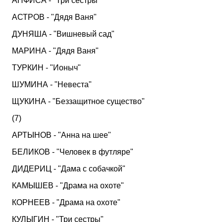
АНФИСА - "Три сестры"
АСТРОВ - "Дядя Ваня"
ДУНЯША - "Вишневый сад"
МАРИНА - "Дядя Ваня"
ТУРКИН - "Ионыч"
ШУМИНА - "Невеста"
ЩУКИНА - "Беззащитное существо"
(7)
АРТЫНОВ - "Анна на шее"
БЕЛИКОВ - "Человек в футляре"
ДИДЕРИЦ - "Дама с собачкой"
КАМЫШЕВ - "Драма на охоте"
КОРНЕЕВ - "Драма на охоте"
КУЛЫГИН - "Три сестры"