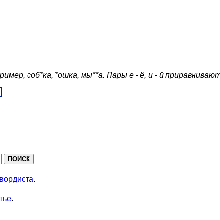
ер, соб*ка, *ошка, мы**а. Пары е - ё, и - й приравнивают
вордиста
.
тье
.