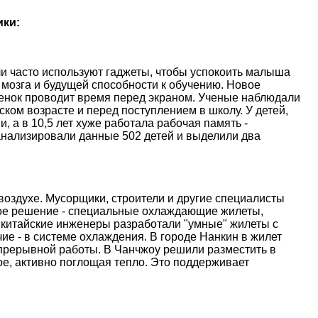
ики:
и часто используют гаджеты, чтобы успокоить малыша
 мозга и будущей способности к обучению. Новое
ебенок проводит время перед экраном. Ученые наблюдали
ском возрасте и перед поступлением в школу. У детей,
, а в 10,5 лет хуже работала рабочая память -
анализировали данные 502 детей и выделили два
оздухе. Мусорщики, строители и другие специалисты
ое решение - специальные охлаждающие жилеты,
 китайские инженеры разработали "умные" жилеты с
е - в системе охлаждения. В городе Нанкин в жилет
епрерывной работы. В Чанчжоу решили разместить в
е, активно поглощая тепло. Это поддерживает