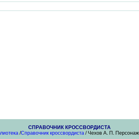
СПРАВОЧНИК КРОССВОРДИСТА
лиотека
/
Справочник кроссвордиста
/ Чехов А. П. Персона