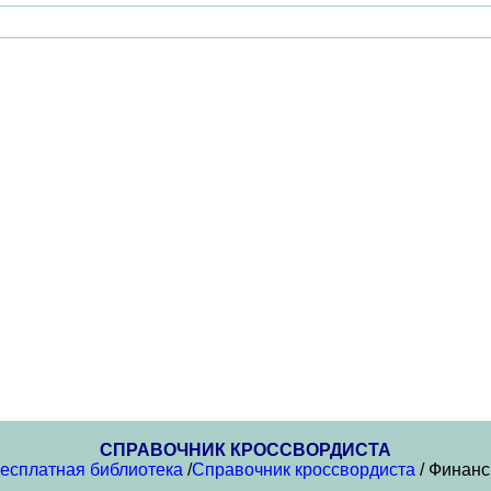
СПРАВОЧНИК КРОССВОРДИСТА
есплатная библиотека
/
Справочник кроссвордиста
/ Финан