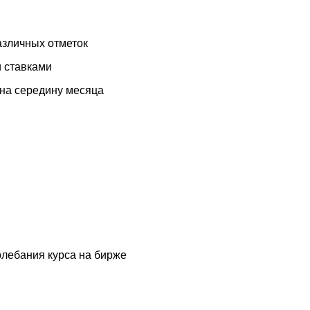
азличных отметок
 ставками
на середину месяца
олебания курса на бирже