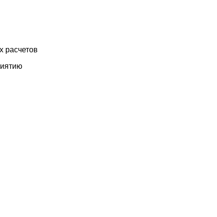
х расчетов
риятию