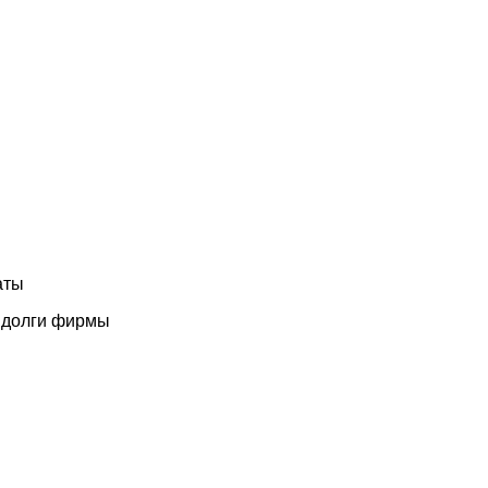
аты
ы долги фирмы