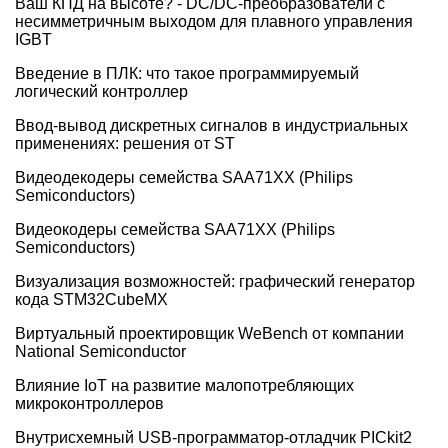
Ваш КПД на высоте? - DC/DC-преобразователи с
несимметричным выходом для плавного управления
IGBT
Введение в ПЛК: что такое программируемый
логический контроллер
Ввод-вывод дискретных сигналов в индустриальных
применениях: решения от ST
Видеодекодеры семейства SAA71XX (Philips
Semiconductors)
Видеокодеры семейства SAA71XX (Philips
Semiconductors)
Визуализация возможностей: графический генератор
кода STM32CubeMX
Виртуальный проектировщик WeBench от компании
National Semiconductor
Влияние IoT на развитие малопотребляющих
микроконтроллеров
Внутрисхемный USB-программатор-отладчик PICkit2