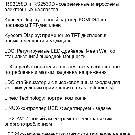
IRS2158D и IRS2530D - современные микросхемы
электронных балластов
Kyocera Display - новый партнер КОМПЭЛ по
поставкам TFT-дисплеев
Kyocera Display: применение TFT-дисплеев в
промышленности и медицине
LDC: Регулируемые LED-драйверы Mean Well со
стабилизацией выходной мощности
LDO-преобразователи с низким током собственного
потребления и малым падением напряжения
LDO-стабилизаторы с высоковольтным входом для
жестких условий применения (Texas Instruments)
Linear Technology: портрет компании
LINUX-контроллер UCDK: адаптируем к задаче
LIS2DW12: новый акселерометр с ультранизким
энергопотреблением
LPC24xx- новое семейство микроконтроллеров на ядре