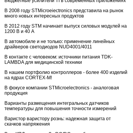
Бюджетные усилители TI в современных приложениях
В 2008 году STMicroeiectronics представила на рынок
много новых интересных продуктов
В 2012 году STM начинает выпуск силовых модулей на
1200 В и 40 A
В автомобиле и не только: применение линейных
драйверов светодиодов NUD4001/4011
В контакте с человеком: источники питания TDK-
LAMBDA для медицинской техники
В нашем портфолио контроллеров - более 400 изделий
на ядрах CORTEX-M!
В фокусе компании STMicroelectronics - аналоговая
продукция
Варианты размещения интегральных датчиков
температуры для повышения точности измерений
Варистор варистору рознь: надежная защита от
скачков напряжения