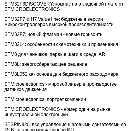
STM32F3DISCOVERY: компас на отладочной плате от
STMICROELECTRONICS
STM32F7 & H7 Value line: бюджетные версии
микроконтроллеров высокой производительности
STM32F7: новый флагман - новые горизонты
STM32L4: особенности схемотехники и применения
STM8 для чайников: первые шаги в среде IAR
STM8L: энергосберегающее решение
STM8L052 как основа для бюджетного расходомера
STMicroeiectronics - мировой лидер в производстве
датчиков движения
STMicroeiectronics: портрет компании
STMICROELECTRONICS - номер один на рынке
индустриальной электроники
STSPIN820: все управление шаговыми двигателями до
45 В - в одной миниатюрной ИС