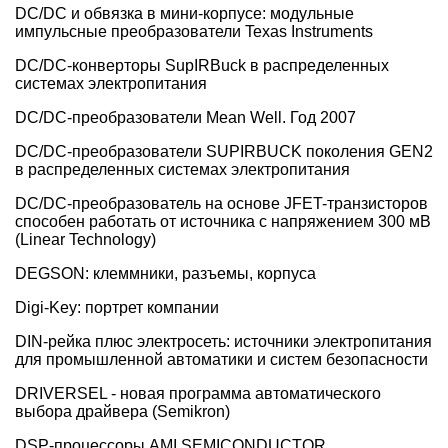
DC/DC и обвязка в мини-корпусе: модульные
импульсные преобразователи Texas Instruments
DC/DC-конверторы SupIRBuck в распределенных
системах электропитания
DC/DC-преобразователи Mean Well. Год 2007
DC/DC-преобразователи SUPIRBUCK поколения GEN2
в распределенных системах электропитания
DC/DC-преобразователь на основе JFET-транзисторов
способен работать от источника с напряжением 300 мВ
(Linear Technology)
DEGSON: клеммники, разъемы, корпуса
Digi-Key: портрет компании
DIN-рейка плюс электросеть: источники электропитания
для промышленной автоматики и систем безопасности
DRIVERSEL - новая программа автоматического
выбора драйвера (Semikron)
DSP-процессоры AMI SEMICONDUCTOR