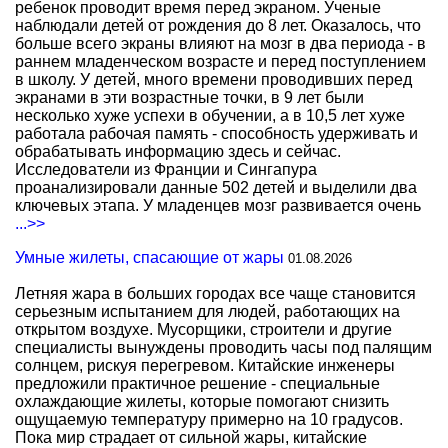
ребенок проводит время перед экраном. Ученые
наблюдали детей от рождения до 8 лет. Оказалось, что
больше всего экраны влияют на мозг в два периода - в
раннем младенческом возрасте и перед поступлением
в школу. У детей, много времени проводивших перед
экранами в эти возрастные точки, в 9 лет были
несколько хуже успехи в обучении, а в 10,5 лет хуже
работала рабочая память - способность удерживать и
обрабатывать информацию здесь и сейчас.
Исследователи из Франции и Сингапура
проанализировали данные 502 детей и выделили два
ключевых этапа. У младенцев мозг развивается очень
...>>
Умные жилеты, спасающие от жары
01.08.2026
Летняя жара в больших городах все чаще становится
серьезным испытанием для людей, работающих на
открытом воздухе. Мусорщики, строители и другие
специалисты вынуждены проводить часы под палящим
солнцем, рискуя перегревом. Китайские инженеры
предложили практичное решение - специальные
охлаждающие жилеты, которые помогают снизить
ощущаемую температуру примерно на 10 градусов.
Пока мир страдает от сильной жары, китайские