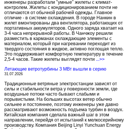
инженеры разработали "умные" жилеты с климат-
контролем. Жилеты с кондиционированием почти не
отличаются от обычной рабочей одежды. Главное
отличие - в системе охлаждения. В городе Нанкин в
жилет вмонтированы два вентилятора, работающих от
портативных аккумуляторов. Одного заряда хватает на
3-4 часа непрерывной работы. В Чанчжоу решили
разместить в карманах охлаждающие элементы с
материалом, который при нагревании переходит из
твердого состояния в жидкое, активно поглощая тепло.
Это поддерживает комфортную температуру в течение
2,5-4 часов. Такие жилеты выглядят почти
...>>
Летающие ветротурбины 3 МВт вышли в серию
31.07.2026
Традиционные ветряные электростанции зависят от
силы и стабильности ветра у поверхности земли, где
воздушные потоки часто бывают слабыми и
порывистыми. На больших высотах ветер обычно
сильнее и постояннее, поэтому инженеры уже давно
рассматривают возможность подъема турбин в воздух.
Китайская компания сделала важный шаг в этом
направлении, перейдя от испытаний к мелкосерийному
производству. Компания Beijing Linyi Yunchuan Energy