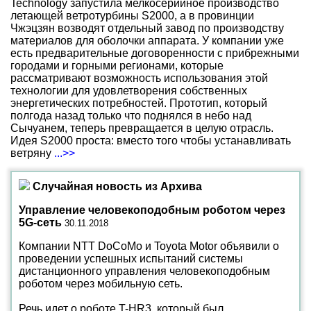
Technology запустила мелкосерийное производство
летающей ветротурбины S2000, а в провинции
Чжэцзян возводят отдельный завод по производству
материалов для оболочки аппарата. У компании уже
есть предварительные договоренности с прибрежными
городами и горными регионами, которые
рассматривают возможность использования этой
технологии для удовлетворения собственных
энергетических потребностей. Прототип, который
полгода назад только что поднялся в небо над
Сычуанем, теперь превращается в целую отрасль.
Идея S2000 проста: вместо того чтобы устанавливать
ветряну
...>>
Случайная новость из Архива
Управление человекоподобным роботом через
5G-сеть
30.11.2018
Компании NTT DoCoMo и Toyota Motor объявили о
проведении успешных испытаний системы
дистанционного управления человекоподобным
роботом через мобильную сеть.
Речь идет о роботе T-HR3, который был