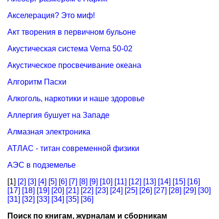
Акселерация? Это миф!
Акт творения в первичном бульоне
Акустическая система Verna 50-02
Акустическое просвечивание океана
Алгоритм Пасхи
Алкоголь, наркотики и наше здоровье
Аллергия бушует на Западе
Алмазная электроника
АТЛАС - титан современной физики
АЭС в подземелье
[1]
[2]
[3]
[4]
[5]
[6]
[7]
[8]
[9]
[10]
[11]
[12]
[13]
[14]
[15]
[16]
[17]
[18]
[19]
[20]
[21]
[22]
[23]
[24]
[25]
[26]
[27]
[28]
[29]
[30]
[31]
[32]
[33]
[34]
[35]
[36]
Поиск по книгам, журналам и сборникам