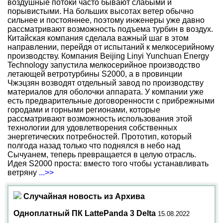
воздушные потоки часто бывают слабыми и
порывистыми. На больших высотах ветер обычно
сильнее и постояннее, поэтому инженеры уже давно
рассматривают возможность подъема турбин в воздух.
Китайская компания сделала важный шаг в этом
направлении, перейдя от испытаний к мелкосерийному
производству. Компания Beijing Linyi Yunchuan Energy
Technology запустила мелкосерийное производство
летающей ветротурбины S2000, а в провинции
Чжэцзян возводят отдельный завод по производству
материалов для оболочки аппарата. У компании уже
есть предварительные договоренности с прибрежными
городами и горными регионами, которые
рассматривают возможность использования этой
технологии для удовлетворения собственных
энергетических потребностей. Прототип, который
полгода назад только что поднялся в небо над
Сычуанем, теперь превращается в целую отрасль.
Идея S2000 проста: вместо того чтобы устанавливать
ветряну
...>>
Случайная новость из Архива
Одноплатный ПК LattePanda 3 Delta
15.08.2022