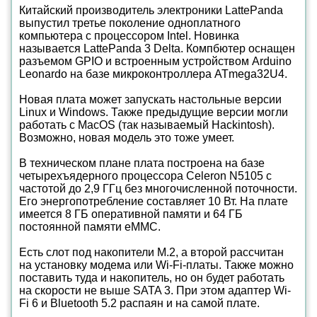
Китайский производитель электроники LattePanda
выпустил третье поколение одноплатного
компьютера с процессором Intel. Новинка
называется LattePanda 3 Delta. Компбютер оснащен
разъемом GPIO и встроенным устройством Arduino
Leonardo на базе микроконтроллера ATmega32U4.
Новая плата может запускать настольные версии
Linux и Windows. Также предыдущие версии могли
работать с MacOS (так называемый Hackintosh).
Возможно, новая модель это тоже умеет.
В техническом плане плата построена на базе
четырехъядерного процессора Celeron N5105 с
частотой до 2,9 ГГц без многочисленной поточности.
Его энергопотребление составляет 10 Вт. На плате
имеется 8 ГБ оперативной памяти и 64 ГБ
постоянной памяти eMMC.
Есть слот под накопители M.2, а второй рассчитан
на установку модема или Wi-Fi-платы. Также можно
поставить туда и накопитель, но он будет работать
на скорости не выше SATA 3. При этом адаптер Wi-
Fi 6 и Bluetooth 5.2 распаян и на самой плате.