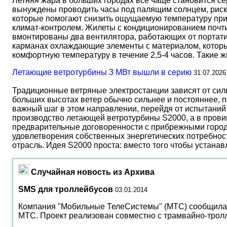
Летняя жара в больших городах все чаще становится с
вынуждены проводить часы под палящим солнцем, риск
которые помогают снизить ощущаемую температуру прим
климат-контролем. Жилеты с кондиционированием почти 
вмонтированы два вентилятора, работающих от портати
карманах охлаждающие элементы с материалом, который
комфортную температуру в течение 2,5-4 часов. Такие 
Летающие ветротурбины 3 МВт вышли в серию
31.07.2026
Традиционные ветряные электростанции зависят от сил
больших высотах ветер обычно сильнее и постояннее, 
важный шаг в этом направлении, перейдя от испытаний 
производство летающей ветротурбины S2000, а в прови
предварительные договоренности с прибрежными город
удовлетворения собственных энергетических потребност
отрасль. Идея S2000 проста: вместо того чтобы устана
Случайная новость из Архива
SMS для троллейбусов
03.01.2014
Компания "Мобильные ТелеСистемы" (МТС) сообщила 
МТС. Проект реализован совместно с трамвайно-тро