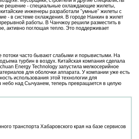
оздухе. Мусорщики, строители и другие специалисты
ое решение - специальные охлаждающие жилеты,
 китайские инженеры разработали "умные" жилеты с
е - в системе охлаждения. В городе Нанкин в жилет
епрерывной работы. В Чанчжоу решили разместить в
е, активно поглощая тепло. Это поддерживает
ые потоки часто бывают слабыми и порывистыми. На
дъема турбин в воздух. Китайская компания сделала
nchuan Energy Technology запустила мелкосерийное
атериалов для оболочки аппарата. У компании уже есть
ость использования этой технологии для
 в небо над Сычуанем, теперь превращается в целую
ого транспорта Хабаровского края на базе сервисов