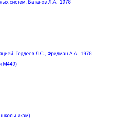
ых систем. Батанов Л.А., 1978
цией. Гордеев Л.С., Фридман А.А., 1978
и М449)
- школьникам)