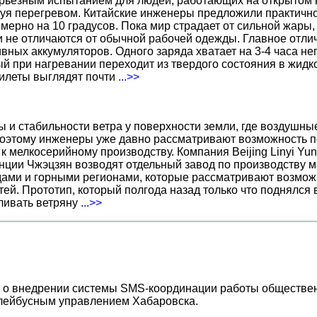
ерьезным испытанием для людей, работающих на открытом в
уя перегревом. Китайские инженеры предложили практичн
ерно на 10 градусов. Пока мир страдает от сильной жары,
не отличаются от обычной рабочей одежды. Главное отличи
вных аккумуляторов. Одного заряда хватает на 3-4 часа н
 при нагревании переходит из твердого состояния в жидко
жилеты выглядят почти
...>>
ы и стабильности ветра у поверхности земли, где воздушн
поэтому инженеры уже давно рассматривают возможность по
к мелкосерийному производству. Компания Beijing Linyi Yu
нции Чжэцзян возводят отдельный завод по производству м
ами и горными регионами, которые рассматривают возможн
ей. Прототип, который полгода назад только что поднялся
вливать ветряну
...>>
о внедрении системы SMS-координации работы общественн
ллейбусным управлением Хабаровска.