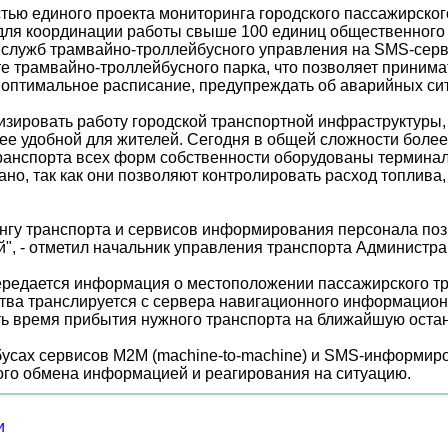
ью единого проекта мониторинга городского пассажирског
для координации работы свыше 100 единиц общественного 
х служб трамвайно-троллейбусного управления на SMS-се
оте трамвайно-троллейбусного парка, что позволяет прини
 оптимальное расписание, предупреждать об аварийных си
зировать работу городской транспортной инфраструктуры,
олее удобной для жителей. Сегодня в общей сложности боле
 транспорта всех форм собственности оборудованы терми
но, так как они позволяют контролировать расход топлива
гу транспорта и сервисов информирования персонала позв
й", - отметил начальник управления транспорта Админист
редается информация о местоположении пассажирского тр
ва транслируется с сервера навигационного информационн
ь время прибытия нужного транспорта на ближайшую остан
бусах сервисов M2M (machine-to-machine) и SMS-информир
ого обмена информацией и реагирования на ситуацию.
и