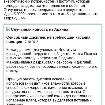
энергетических потребностей. Прототип, который
полгода назад только что поднялся в небо над
Сычуанем, теперь превращается в целую отрасль.
Идея S2000 проста: вместо того чтобы устанавливать
ветряну
...>>
Случайная новость из Архива
Сенсорный дисплей, не требующий касания
пальцев
17.10.2015
Команда немецких ученых из Института
исследований твердых тел общества Макса Планка
и Мюнхенского университета Людвига-
Максимилиана разработали сенсорный дисплей,
работающий без непосредственного касания по его
стеклу.
Принцип работы дисплея основан на
использовании датчиков влажности, которые
способны фиксировать изменение влажности
воздуха, вызываемое человеческим телом. С
поверхности человеческой кожи идет постоянное
испарение влаги, которая выделяется потовыми
железами.