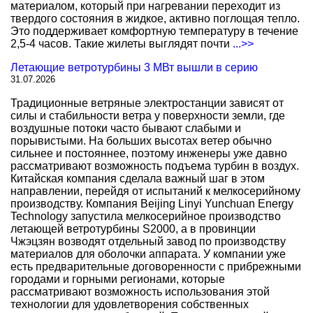
материалом, который при нагревании переходит из
твердого состояния в жидкое, активно поглощая тепло.
Это поддерживает комфортную температуру в течение
2,5-4 часов. Такие жилеты выглядят почти
...>>
Летающие ветротурбины 3 МВт вышли в серию
31.07.2026
Традиционные ветряные электростанции зависят от
силы и стабильности ветра у поверхности земли, где
воздушные потоки часто бывают слабыми и
порывистыми. На больших высотах ветер обычно
сильнее и постояннее, поэтому инженеры уже давно
рассматривают возможность подъема турбин в воздух.
Китайская компания сделала важный шаг в этом
направлении, перейдя от испытаний к мелкосерийному
производству. Компания Beijing Linyi Yunchuan Energy
Technology запустила мелкосерийное производство
летающей ветротурбины S2000, а в провинции
Чжэцзян возводят отдельный завод по производству
материалов для оболочки аппарата. У компании уже
есть предварительные договоренности с прибрежными
городами и горными регионами, которые
рассматривают возможность использования этой
технологии для удовлетворения собственных