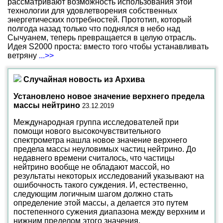
рассматривают возможность использования этой
технологии для удовлетворения собственных
энергетических потребностей. Прототип, который
полгода назад только что поднялся в небо над
Сычуанем, теперь превращается в целую отрасль.
Идея S2000 проста: вместо того чтобы устанавливать
ветряну
...>>
Случайная новость из Архива
Установлено новое значение верхнего предела
массы нейтрино
23.12.2019
Международная группа исследователей при
помощи нового высокочувствительного
спектрометра нашла новое значение верхнего
предела массы неуловимых частиц нейтрино. До
недавнего времени считалось, что частицы
нейтрино вообще не обладают массой, но
результаты некоторых исследований указывают на
ошибочность такого суждения. И, естественно,
следующим логичным шагом должно стать
определение этой массы, а делается это путем
постепенного сужения диапазона между верхним и
нижним пределом этого значения.