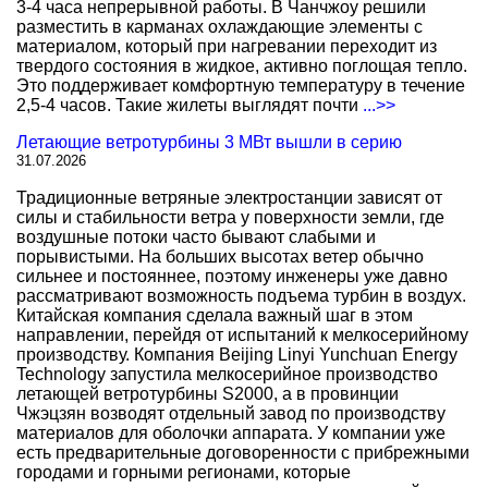
3-4 часа непрерывной работы. В Чанчжоу решили
разместить в карманах охлаждающие элементы с
материалом, который при нагревании переходит из
твердого состояния в жидкое, активно поглощая тепло.
Это поддерживает комфортную температуру в течение
2,5-4 часов. Такие жилеты выглядят почти
...>>
Летающие ветротурбины 3 МВт вышли в серию
31.07.2026
Традиционные ветряные электростанции зависят от
силы и стабильности ветра у поверхности земли, где
воздушные потоки часто бывают слабыми и
порывистыми. На больших высотах ветер обычно
сильнее и постояннее, поэтому инженеры уже давно
рассматривают возможность подъема турбин в воздух.
Китайская компания сделала важный шаг в этом
направлении, перейдя от испытаний к мелкосерийному
производству. Компания Beijing Linyi Yunchuan Energy
Technology запустила мелкосерийное производство
летающей ветротурбины S2000, а в провинции
Чжэцзян возводят отдельный завод по производству
материалов для оболочки аппарата. У компании уже
есть предварительные договоренности с прибрежными
городами и горными регионами, которые