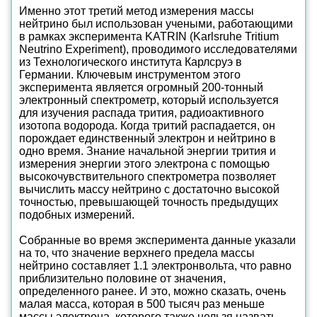
Именно этот третий метод измерения массы
нейтрино был использован учеными, работающими
в рамках эксперимента KATRIN (Karlsruhe Tritium
Neutrino Experiment), проводимого исследователями
из Технологического института Карлсруэ в
Германии. Ключевым инструментом этого
эксперимента является огромный 200-тонный
электронный спектрометр, который используется
для изучения распада трития, радиоактивного
изотопа водорода. Когда тритий распадается, он
порождает единственный электрон и нейтрино в
одно время. Знание начальной энергии трития и
измерения энергии этого электрона с помощью
высокочувствительного спектрометра позволяет
вычислить массу нейтрино с достаточно высокой
точностью, превышающей точность предыдущих
подобных измерений.
Собранные во время эксперимента данные указали
на то, что значение верхнего предела массы
нейтрино составляет 1.1 электронвольта, что равно
приблизительно половине от значения,
определенного ранее. И это, можно сказать, очень
малая масса, которая в 500 тысяч раз меньше
массы электрона, которого также нельзя назвать