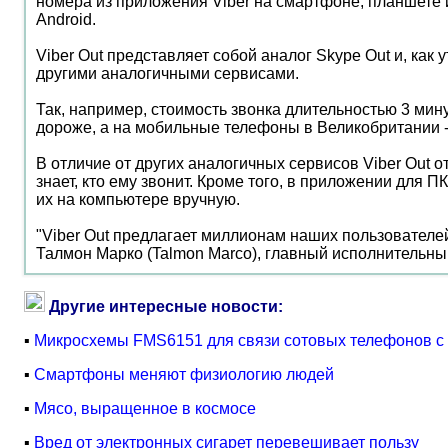
номера из приложения Viber на смартфоне, планшете 
Android.
Viber Out представляет собой аналог Skype Out и, как
другими аналогичными сервисами.
Так, например, стоимость звонка длительностью 3 ми
дороже, а на мобильные телефоны в Великобритании -
В отличие от других аналогичных сервисов Viber Out
знает, кто ему звонит. Кроме того, в приложении для
их на компьютере вручную.
"Viber Out предлагает миллионам наших пользователей
Талмон Марко (Talmon Marco), главный исполнительный
Другие интересные новости:
▪
Микросхемы FMS6151 для связи сотовых телефонов с
▪
Смартфоны меняют физиологию людей
▪
Мясо, выращенное в космосе
▪
Вред от электронных сигарет перевешивает пользу