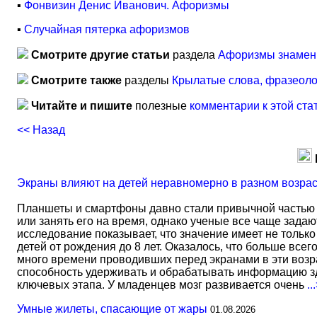
▪
Фонвизин Денис Иванович. Афоризмы
▪
Случайная пятерка афоризмов
Смотрите другие статьи
раздела
Афоризмы знамен
Смотрите также
разделы
Крылатые слова, фразеол
Читайте и пишите
полезные
комментарии к этой ста
<< Назад
Экраны влияют на детей неравномерно в разном возра
Планшеты и смартфоны давно стали привычной частью 
или занять его на время, однако ученые все чаще задаю
исследование показывает, что значение имеет не тольк
детей от рождения до 8 лет. Оказалось, что больше всег
много времени проводивших перед экранами в эти возрас
способность удерживать и обрабатывать информацию зд
ключевых этапа. У младенцев мозг развивается очень
..
Умные жилеты, спасающие от жары
01.08.2026