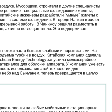
оздухе. Мусорщики, строители и другие специалисты
ое решение - специальные охлаждающие жилеты,
 китайские инженеры разработали "умные" жилеты с
е - в системе охлаждения. В городе Нанкин в жилет
епрерывной работы. В Чанчжоу решили разместить в
е, активно поглощая тепло. Это поддерживает
ые потоки часто бывают слабыми и порывистыми. На
дъема турбин в воздух. Китайская компания сделала
nchuan Energy Technology запустила мелкосерийное
атериалов для оболочки аппарата. У компании уже есть
ость использования этой технологии для
 в небо над Сычуанем, теперь превращается в целую
вершать звонки на любые мобильные и стационарные