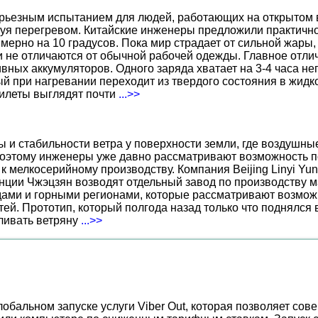
ерьезным испытанием для людей, работающих на открытом в
уя перегревом. Китайские инженеры предложили практичн
ерно на 10 градусов. Пока мир страдает от сильной жары,
не отличаются от обычной рабочей одежды. Главное отличи
вных аккумуляторов. Одного заряда хватает на 3-4 часа н
 при нагревании переходит из твердого состояния в жидко
жилеты выглядят почти
...>>
ы и стабильности ветра у поверхности земли, где воздушн
поэтому инженеры уже давно рассматривают возможность по
к мелкосерийному производству. Компания Beijing Linyi Yu
нции Чжэцзян возводят отдельный завод по производству м
ами и горными регионами, которые рассматривают возможн
ей. Прототип, который полгода назад только что поднялся
вливать ветряну
...>>
обальном запуске услуги Viber Out, которая позволяет со