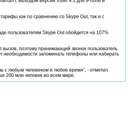
впал с выходом версии Viber 4.1 для iPhone и
тарифы как по сравнению со Skype Out, так и с
аде пользователям Skype Out обойдется на 107%
ет вызов, поэтому принимающий звонок пользователь
 нет необходимости запоминать телефоны или набирать
зь с любым человеком в любое время", - отметил
ше 200 млн человек во всем мире.