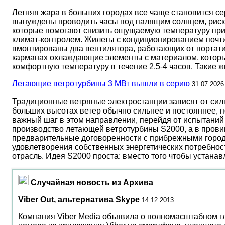
Летняя жара в больших городах все чаще становится с
вынуждены проводить часы под палящим солнцем, риск
которые помогают снизить ощущаемую температуру прим
климат-контролем. Жилеты с кондиционированием почти 
вмонтированы два вентилятора, работающих от портати
карманах охлаждающие элементы с материалом, который
комфортную температуру в течение 2,5-4 часов. Такие 
Летающие ветротурбины 3 МВт вышли в серию
31.07.2026
Традиционные ветряные электростанции зависят от сил
больших высотах ветер обычно сильнее и постояннее, 
важный шаг в этом направлении, перейдя от испытаний 
производство летающей ветротурбины S2000, а в прови
предварительные договоренности с прибрежными город
удовлетворения собственных энергетических потребност
отрасль. Идея S2000 проста: вместо того чтобы устана
Случайная новость из Архива
Viber Out, альтернатива Skype
14.12.2013
Компания Viber Media объявила о полномасштабном гл