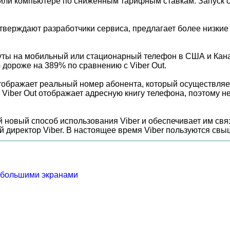
или компьютере по сниженным тарифным ставкам. Запуск со
 утверждают разработчики сервиса, предлагает более низкие 
нуты на мобильный или стационарный телефон в США и Кан
 дороже на 389% по сравнению с Viber Out.
 отображает реальный номер абонента, который осуществля
 ПК Viber Out отображает адресную книгу телефона, поэтому
 новый способ использования Viber и обеспечивает им свя
 директор Viber. В настоящее время Viber пользуются свы
 большими экранами