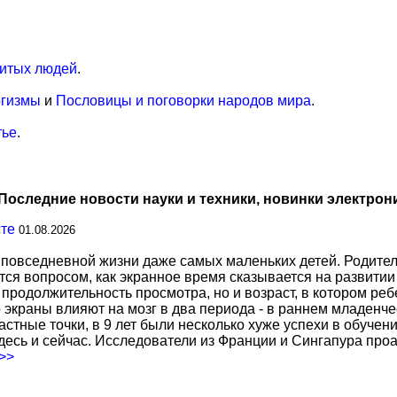
итых людей
.
огизмы
и
Пословицы и поговорки народов мира
.
тье
.
Последние новости науки и техники, новинки электрон
сте
01.08.2026
повседневной жизни даже самых маленьких детей. Родител
тся вопросом, как экранное время сказывается на развитии
о продолжительность просмотра, но и возраст, в котором р
о экраны влияют на мозг в два периода - в раннем младенче
тные точки, в 9 лет были несколько хуже успехи в обучении
есь и сейчас. Исследователи из Франции и Сингапура про
.>>