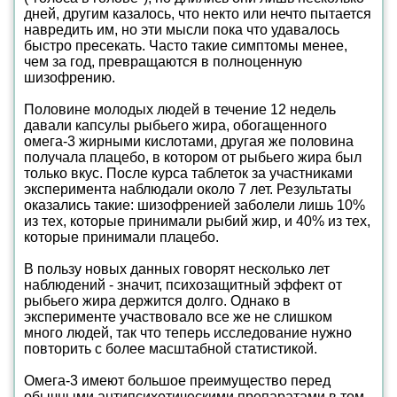
дней, другим казалось, что некто или нечто пытается
навредить им, но эти мысли пока что удавалось
быстро пресекать. Часто такие симптомы менее,
чем за год, превращаются в полноценную
шизофрению.
Половине молодых людей в течение 12 недель
давали капсулы рыбьего жира, обогащенного
омега-3 жирными кислотами, другая же половина
получала плацебо, в котором от рыбьего жира был
только вкус. После курса таблеток за участниками
эксперимента наблюдали около 7 лет. Результаты
оказались такие: шизофренией заболели лишь 10%
из тех, которые принимали рыбий жир, и 40% из тех,
которые принимали плацебо.
В пользу новых данных говорят несколько лет
наблюдений - значит, психозащитный эффект от
рыбьего жира держится долго. Однако в
эксперименте участвовало все же не слишком
много людей, так что теперь исследование нужно
повторить с более масштабной статистикой.
Омега-3 имеют большое преимущество перед
обычными антипсихотическими препаратами в том,