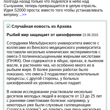
полгода назад только что поднялся в небо над
Сычуанем, теперь превращается в целую отрасль.
Идея S2000 проста: вместо того чтобы устанавливать
ветряну
...>>
Случайная новость из Архива
Рыбий жир защищает от шизофрении
23.08.2015
Сотрудники Мельбурнского университета вместе с
коллегами из Венского медицинского университета
поставили несколько клинических экспериментов с
омега-3 полиненасыщенными жирными кислотами
(ПНЖК). Они содержатся в яйцах, орехах, в льняном
масле, в растениях чиа, но особенно много их в
рыбьем жире. В более ранних работах было
показано, что омега-3 подавляют воспалительные
процессы, с другой стороны, у больных
шизофренией их уровень сильно падает.
В новом исследовании участвовали несколько
десятков молодых людей в возрасте от 13 до 25 лет
с ранними симптомами болезни: например, у
некоторых уже были слуховые галлюцинации
("голоса в голове"), но длились они лишь несколько