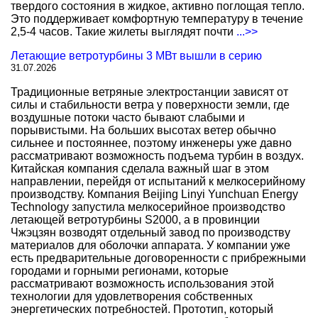
твердого состояния в жидкое, активно поглощая тепло.
Это поддерживает комфортную температуру в течение
2,5-4 часов. Такие жилеты выглядят почти
...>>
Летающие ветротурбины 3 МВт вышли в серию
31.07.2026
Традиционные ветряные электростанции зависят от
силы и стабильности ветра у поверхности земли, где
воздушные потоки часто бывают слабыми и
порывистыми. На больших высотах ветер обычно
сильнее и постояннее, поэтому инженеры уже давно
рассматривают возможность подъема турбин в воздух.
Китайская компания сделала важный шаг в этом
направлении, перейдя от испытаний к мелкосерийному
производству. Компания Beijing Linyi Yunchuan Energy
Technology запустила мелкосерийное производство
летающей ветротурбины S2000, а в провинции
Чжэцзян возводят отдельный завод по производству
материалов для оболочки аппарата. У компании уже
есть предварительные договоренности с прибрежными
городами и горными регионами, которые
рассматривают возможность использования этой
технологии для удовлетворения собственных
энергетических потребностей. Прототип, который