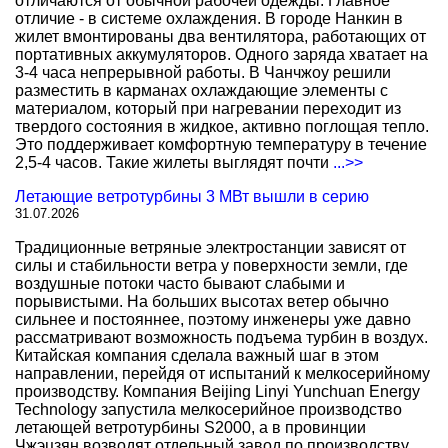
отличаются от обычной рабочей одежды. Главное
отличие - в системе охлаждения. В городе Нанкин в
жилет вмонтированы два вентилятора, работающих от
портативных аккумуляторов. Одного заряда хватает на
3-4 часа непрерывной работы. В Чанчжоу решили
разместить в карманах охлаждающие элементы с
материалом, который при нагревании переходит из
твердого состояния в жидкое, активно поглощая тепло.
Это поддерживает комфортную температуру в течение
2,5-4 часов. Такие жилеты выглядят почти
...>>
Летающие ветротурбины 3 МВт вышли в серию
31.07.2026
Традиционные ветряные электростанции зависят от
силы и стабильности ветра у поверхности земли, где
воздушные потоки часто бывают слабыми и
порывистыми. На больших высотах ветер обычно
сильнее и постояннее, поэтому инженеры уже давно
рассматривают возможность подъема турбин в воздух.
Китайская компания сделала важный шаг в этом
направлении, перейдя от испытаний к мелкосерийному
производству. Компания Beijing Linyi Yunchuan Energy
Technology запустила мелкосерийное производство
летающей ветротурбины S2000, а в провинции
Чжэцзян возводят отдельный завод по производству