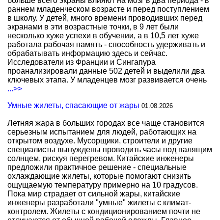
больше всего экраны влияют на мозг в два периода - в
раннем младенческом возрасте и перед поступлением
в школу. У детей, много времени проводивших перед
экранами в эти возрастные точки, в 9 лет были
несколько хуже успехи в обучении, а в 10,5 лет хуже
работала рабочая память - способность удерживать и
обрабатывать информацию здесь и сейчас.
Исследователи из Франции и Сингапура
проанализировали данные 502 детей и выделили два
ключевых этапа. У младенцев мозг развивается очень
...>>
Умные жилеты, спасающие от жары
01.08.2026
Летняя жара в больших городах все чаще становится
серьезным испытанием для людей, работающих на
открытом воздухе. Мусорщики, строители и другие
специалисты вынуждены проводить часы под палящим
солнцем, рискуя перегревом. Китайские инженеры
предложили практичное решение - специальные
охлаждающие жилеты, которые помогают снизить
ощущаемую температуру примерно на 10 градусов.
Пока мир страдает от сильной жары, китайские
инженеры разработали "умные" жилеты с климат-
контролем. Жилеты с кондиционированием почти не