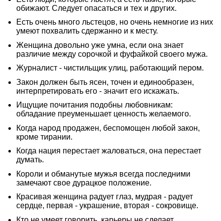
обижают. Следует опасаться и тех и других.
Есть очень много льстецов, но очень немногие из них
умеют похвалить сдержанно и к месту.
Женщина довольно уже умна, если она знает
различие между сорочкой и фуфайкой своего мужа.
Журналист - чистильщик улиц, работающий пером.
Закон должен быть ясен, точен и единообразен,
интерпретировать его - значит его искажать.
Ищущие почитания подобны любовникам:
обладание преуменьшает ценность желаемого.
Когда народ продажен, беспомощен любой закон,
кроме тирании.
Когда нация перестает жаловаться, она перестает
думать.
Короли и обманутые мужья всегда последними
замечают свое дурацкое положение.
Красивая женщина радует глаз, мудрая - радует
сердце, первая - украшение, вторая - сокровище.
Кто не умеет говорить, карьеры не сделает.