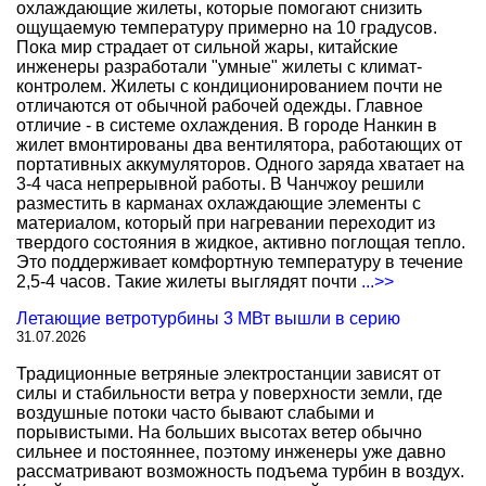
охлаждающие жилеты, которые помогают снизить
ощущаемую температуру примерно на 10 градусов.
Пока мир страдает от сильной жары, китайские
инженеры разработали "умные" жилеты с климат-
контролем. Жилеты с кондиционированием почти не
отличаются от обычной рабочей одежды. Главное
отличие - в системе охлаждения. В городе Нанкин в
жилет вмонтированы два вентилятора, работающих от
портативных аккумуляторов. Одного заряда хватает на
3-4 часа непрерывной работы. В Чанчжоу решили
разместить в карманах охлаждающие элементы с
материалом, который при нагревании переходит из
твердого состояния в жидкое, активно поглощая тепло.
Это поддерживает комфортную температуру в течение
2,5-4 часов. Такие жилеты выглядят почти
...>>
Летающие ветротурбины 3 МВт вышли в серию
31.07.2026
Традиционные ветряные электростанции зависят от
силы и стабильности ветра у поверхности земли, где
воздушные потоки часто бывают слабыми и
порывистыми. На больших высотах ветер обычно
сильнее и постояннее, поэтому инженеры уже давно
рассматривают возможность подъема турбин в воздух.