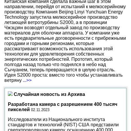
Китайская компания сделала важный шаг в этом
направлении, перейдя от испытаний к мелкосерийному
производству. Компания Beijing Linyi Yunchuan Energy
Technology запустила мелкосерийное производство
летающей ветротурбины S2000, а в провинции
Чжэцзян возводят отдельный завод по производству
материалов для оболочки аппарата. У компании уже
есть предварительные договоренности с прибрежными
городами и горными регионами, которые
рассматривают возможность использования этой
технологии для удовлетворения собственных
энергетических потребностей. Прототип, который
полгода назад только что поднялся в небо над
Сычуанем, теперь превращается в целую отрасль.
Идея S2000 проста: вместо того чтобы устанавливать
ветряну
...>>
Случайная новость из Архива
Разработана камера с разрешением 400 тысяч
пикселей
02.11.2023
Исследователи из Национального института
стандартов и технологий (NIST) США представили
сверхпроводящую камеру, оснащенную 400 000