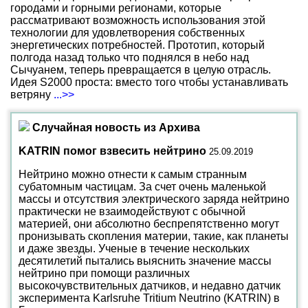
городами и горными регионами, которые
рассматривают возможность использования этой
технологии для удовлетворения собственных
энергетических потребностей. Прототип, который
полгода назад только что поднялся в небо над
Сычуанем, теперь превращается в целую отрасль.
Идея S2000 проста: вместо того чтобы устанавливать
ветряну
...>>
Случайная новость из Архива
KATRIN помог взвесить нейтрино
25.09.2019
Нейтрино можно отнести к самым странным
субатомным частицам. За счет очень маленькой
массы и отсутствия электрического заряда нейтрино
практически не взаимодействуют с обычной
материей, они абсолютно беспрепятственно могут
пронизывать скопления материи, такие, как планеты
и даже звезды. Ученые в течение нескольких
десятилетий пытались выяснить значение массы
нейтрино при помощи различных
высокочувствительных датчиков, и недавно датчик
эксперимента Karlsruhe Tritium Neutrino (KATRIN) в