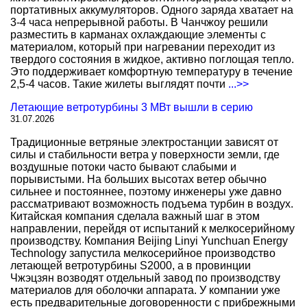
портативных аккумуляторов. Одного заряда хватает на
3-4 часа непрерывной работы. В Чанчжоу решили
разместить в карманах охлаждающие элементы с
материалом, который при нагревании переходит из
твердого состояния в жидкое, активно поглощая тепло.
Это поддерживает комфортную температуру в течение
2,5-4 часов. Такие жилеты выглядят почти
...>>
Летающие ветротурбины 3 МВт вышли в серию
31.07.2026
Традиционные ветряные электростанции зависят от
силы и стабильности ветра у поверхности земли, где
воздушные потоки часто бывают слабыми и
порывистыми. На больших высотах ветер обычно
сильнее и постояннее, поэтому инженеры уже давно
рассматривают возможность подъема турбин в воздух.
Китайская компания сделала важный шаг в этом
направлении, перейдя от испытаний к мелкосерийному
производству. Компания Beijing Linyi Yunchuan Energy
Technology запустила мелкосерийное производство
летающей ветротурбины S2000, а в провинции
Чжэцзян возводят отдельный завод по производству
материалов для оболочки аппарата. У компании уже
есть предварительные договоренности с прибрежными