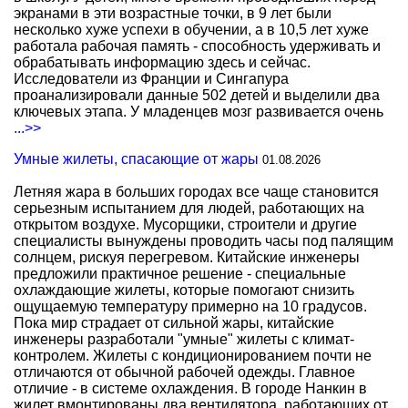
экранами в эти возрастные точки, в 9 лет были
несколько хуже успехи в обучении, а в 10,5 лет хуже
работала рабочая память - способность удерживать и
обрабатывать информацию здесь и сейчас.
Исследователи из Франции и Сингапура
проанализировали данные 502 детей и выделили два
ключевых этапа. У младенцев мозг развивается очень
...>>
Умные жилеты, спасающие от жары
01.08.2026
Летняя жара в больших городах все чаще становится
серьезным испытанием для людей, работающих на
открытом воздухе. Мусорщики, строители и другие
специалисты вынуждены проводить часы под палящим
солнцем, рискуя перегревом. Китайские инженеры
предложили практичное решение - специальные
охлаждающие жилеты, которые помогают снизить
ощущаемую температуру примерно на 10 градусов.
Пока мир страдает от сильной жары, китайские
инженеры разработали "умные" жилеты с климат-
контролем. Жилеты с кондиционированием почти не
отличаются от обычной рабочей одежды. Главное
отличие - в системе охлаждения. В городе Нанкин в
жилет вмонтированы два вентилятора, работающих от