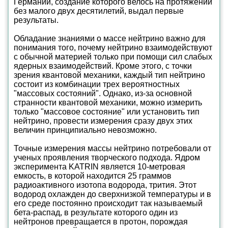
Германии, создание которого велось на протяжении
без малого двух десятилетий, выдал первые
результаты.
Обладание знаниями о массе нейтрино важно для
понимания того, почему нейтрино взаимодействуют
с обычной материей только при помощи сил слабых
ядерных взаимодействий. Кроме этого, с точки
зрения квантовой механики, каждый тип нейтрино
состоит из комбинации трех вероятностных
"массовых состояний". Однако, из-за основной
странности квантовой механики, можно измерить
только "массовое состояние" или установить тип
нейтрино, провести измерения сразу двух этих
величин принципиально невозможно.
Точные измерения массы нейтрино потребовали от
ученых проявления творческого подхода. Ядром
эксперимента KATRIN является 10-метровая
емкость, в которой находится 25 граммов
радиоактивного изотопа водорода, трития. Этот
водород охлажден до сверхнизкой температуры и в
его среде постоянно происходит так называемый
бета-распад, в результате которого один из
нейтронов превращается в протон, порождая