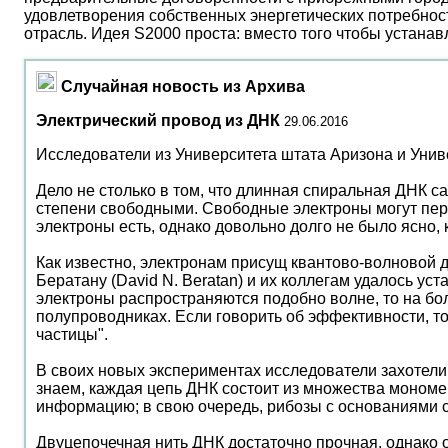
удовлетворения собственных энергетических потребност
отрасль. Идея S2000 проста: вместо того чтобы устана
Случайная новость из Архива
Электрический провод из ДНК
29.06.2016
Исследователи из Университета штата Аризона и Унив
Дело не столько в том, что длинная спиральная ДНК са
степени свободными. Свободные электроны могут переб
электроны есть, однако довольно долго не было ясно,
Как известно, электронам присущ квантово-волновой дуа
Бератану (David N. Beratan) и их коллегам удалось ус
электроны распространяются подобно волне, то на бо
полупроводниках. Если говорить об эффективности, то
частицы".
В своих новых экспериментах исследователи захотели 
знаем, каждая цепь ДНК состоит из множества мономер
информацию; в свою очередь, рибозы с основаниями 
Двуцепочечная нить ДНК достаточно прочная, однако 