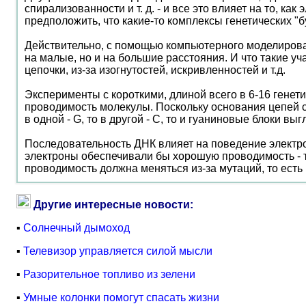
спирализованности и т. д. - и все это влияет на то, к
предположить, что какие-то комплексы генетических "
Действительно, с помощью компьютерного моделирован
на малые, но и на большие расстояния. И что такие у
цепочки, из-за изогнутостей, искривленностей и т.д.
Эксперименты с короткими, длиной всего в 6-16 генет
проводимость молекулы. Поскольку основания цепей соо
в одной - G, то в другой - С, то и гуаниновые блоки в
Последовательность ДНК влияет на поведение электро
электроны обеспечивали бы хорошую проводимость - т
проводимость должна меняться из-за мутаций, то есть
Другие интересные новости:
▪
Солнечный дымоход
▪
Телевизор управляется силой мысли
▪
Разорительное топливо из зелени
▪
Умные колонки помогут спасать жизни