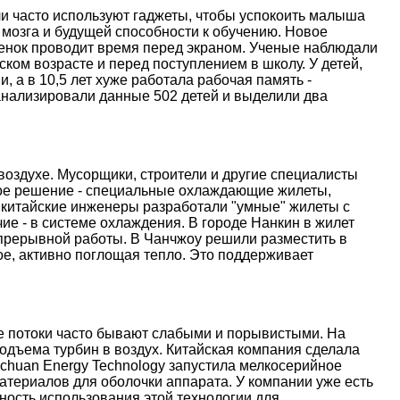
и часто используют гаджеты, чтобы успокоить малыша
 мозга и будущей способности к обучению. Новое
ебенок проводит время перед экраном. Ученые наблюдали
ском возрасте и перед поступлением в школу. У детей,
, а в 10,5 лет хуже работала рабочая память -
анализировали данные 502 детей и выделили два
оздухе. Мусорщики, строители и другие специалисты
ое решение - специальные охлаждающие жилеты,
 китайские инженеры разработали "умные" жилеты с
е - в системе охлаждения. В городе Нанкин в жилет
епрерывной работы. В Чанчжоу решили разместить в
е, активно поглощая тепло. Это поддерживает
ые потоки часто бывают слабыми и порывистыми. На
дъема турбин в воздух. Китайская компания сделала
nchuan Energy Technology запустила мелкосерийное
атериалов для оболочки аппарата. У компании уже есть
ость использования этой технологии для