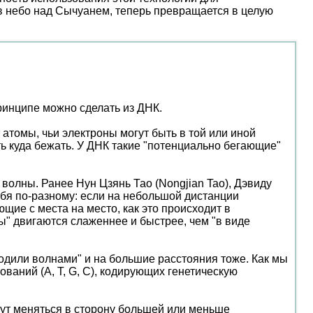
 в небо над Сычуанем, теперь превращается в целую
ринципе можно сделать из ДНК.
 атомы, чьи электроны могут быть в той или иной
ть куда бежать. У ДНК такие "потенциально бегающие"
к волны. Ранее Нун Цзянь Тао (Nongjian Tao), Дэвиду
себя по-разному: если на небольшой дистанции
ие с места на место, как это происходит в
ы" двигаются слаженнее и быстрее, чем "в виде
ходили волнами" и на большие расстояния тоже. Как мы
ваний (А, Т, G, С), кодирующих генетическую
гут меняться в сторону большей или меньше