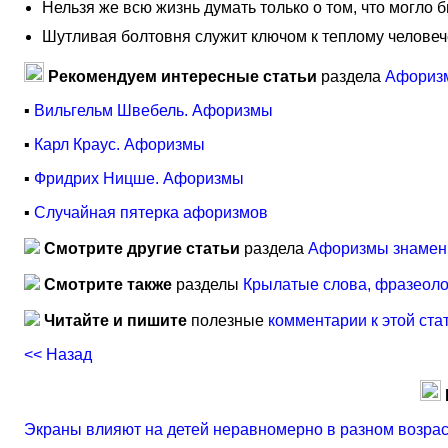
Нельзя же всю жизнь думать только о том, что могло бы
Шутливая болтовня служит ключом к теплому челове
Рекомендуем интересные статьи
раздела
Афориз
▪
Вильгельм Швебель. Афоризмы
▪
Карл Краус. Афоризмы
▪
Фридрих Ницше. Афоризмы
▪
Случайная пятерка афоризмов
Смотрите другие статьи
раздела
Афоризмы знамен
Смотрите также
разделы
Крылатые слова, фразеол
Читайте и пишите
полезные
комментарии к этой ста
<< Назад
Экраны влияют на детей неравномерно в разном возра