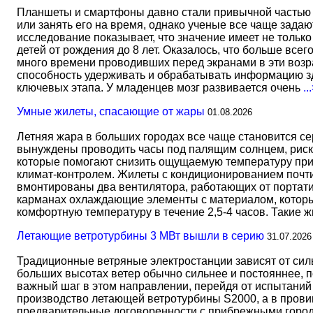
Планшеты и смартфоны давно стали привычной частью 
или занять его на время, однако ученые все чаще задаю
исследование показывает, что значение имеет не тольк
детей от рождения до 8 лет. Оказалось, что больше всег
много времени проводивших перед экранами в эти возрас
способность удерживать и обрабатывать информацию зд
ключевых этапа. У младенцев мозг развивается очень
..
Умные жилеты, спасающие от жары
01.08.2026
Летняя жара в больших городах все чаще становится с
вынуждены проводить часы под палящим солнцем, риск
которые помогают снизить ощущаемую температуру прим
климат-контролем. Жилеты с кондиционированием почти 
вмонтированы два вентилятора, работающих от портати
карманах охлаждающие элементы с материалом, который
комфортную температуру в течение 2,5-4 часов. Такие 
Летающие ветротурбины 3 МВт вышли в серию
31.07.2026
Традиционные ветряные электростанции зависят от сил
больших высотах ветер обычно сильнее и постояннее, 
важный шаг в этом направлении, перейдя от испытаний 
производство летающей ветротурбины S2000, а в прови
предварительные договоренности с прибрежными город