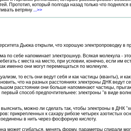
ей. Прототип, который полгода назад только что поднялся
вливать ветряну
...>>
ерситета Дьюка открыли, что хорошую электропроводку в п
ма по себе напоминает электрошнур. Всякая молекула - это
егать с места на место, при условии, конечно, если им ес
 как именно они могут перемещаться по молекуле.
лизм, то есть они ведут себя и как частицы (кванты), и ка
тановить, что на разных расстояниях электроны ДНК ведут 
льшом расстоянии они больше напоминают частицы, прыгающ
 первый способ предпочтительнее: электроны "в виде волн
выяснить, можно ли сделать так, чтобы электроны в ДНК "
ов: прикрепленных к сахару рибозе четырех азотистых осно
соединены в нить через фосфорную кислоту.
она может сгибаться, менять форму, параметры спирали мо