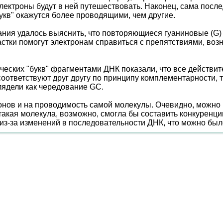
ак электроны будут в ней путешествовать. Наконец, сама по
букв" окажутся более проводящими, чем другие.
ия удалось выяснить, что повторяющиеся гуаниновые (G) 
частки помогут электронам справиться с препятствиями, во
ических "букв" фрагментами ДНК показали, что все действи
тветствуют друг другу по принципу комплементарности, то е
ыглядели как чередование GC.
нов и на проводимость самой молекулы. Очевидно, можно 
акая молекула, возможно, смогла бы составить конкуренци
 из-за изменений в последовательности ДНК, что можно было