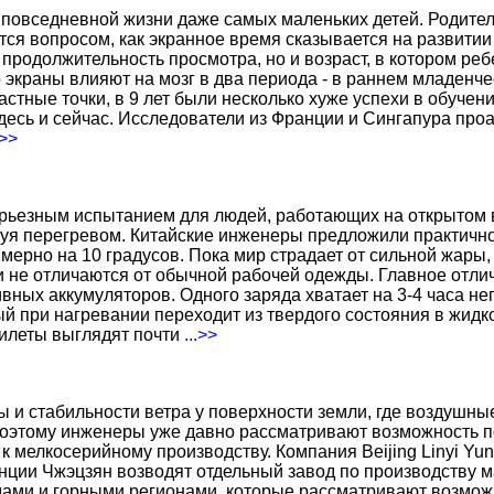
повседневной жизни даже самых маленьких детей. Родител
тся вопросом, как экранное время сказывается на развитии
о продолжительность просмотра, но и возраст, в котором р
о экраны влияют на мозг в два периода - в раннем младенче
тные точки, в 9 лет были несколько хуже успехи в обучении
есь и сейчас. Исследователи из Франции и Сингапура про
.>>
ерьезным испытанием для людей, работающих на открытом в
уя перегревом. Китайские инженеры предложили практичн
ерно на 10 градусов. Пока мир страдает от сильной жары,
не отличаются от обычной рабочей одежды. Главное отличи
вных аккумуляторов. Одного заряда хватает на 3-4 часа н
 при нагревании переходит из твердого состояния в жидко
жилеты выглядят почти
...>>
ы и стабильности ветра у поверхности земли, где воздушн
поэтому инженеры уже давно рассматривают возможность по
к мелкосерийному производству. Компания Beijing Linyi Yu
нции Чжэцзян возводят отдельный завод по производству м
ами и горными регионами, которые рассматривают возможн