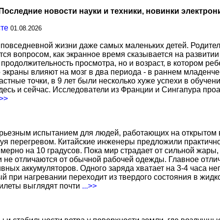
Последние новости науки и техники, новинки электрон
сте
01.08.2026
повседневной жизни даже самых маленьких детей. Родител
тся вопросом, как экранное время сказывается на развитии
о продолжительность просмотра, но и возраст, в котором р
о экраны влияют на мозг в два периода - в раннем младенче
тные точки, в 9 лет были несколько хуже успехи в обучении
есь и сейчас. Исследователи из Франции и Сингапура про
.>>
ерьезным испытанием для людей, работающих на открытом в
уя перегревом. Китайские инженеры предложили практичн
ерно на 10 градусов. Пока мир страдает от сильной жары,
не отличаются от обычной рабочей одежды. Главное отличи
вных аккумуляторов. Одного заряда хватает на 3-4 часа н
 при нагревании переходит из твердого состояния в жидко
жилеты выглядят почти
...>>