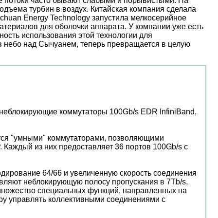
ые потоки часто бывают слабыми и порывистыми. На
дъема турбин в воздух. Китайская компания сделала
nchuan Energy Technology запустила мелкосерийное
атериалов для оболочки аппарата. У компании уже есть
ость использования этой технологии для
 в небо над Сычуанем, теперь превращается в целую
неблокирующие коммутаторы 100Gb/s EDR InfiniBand,
тся "умными" коммутаторами, позволяющими
. Каждый из них предоставляет 36 портов 100Gb/s с
кодирование 64/66 и увеличенную скорость соединения
авляют неблокирующую полосу пропускания в 7Tb/s,
множество специальных функций, направленных на
ору управлять коллективными соединениями с