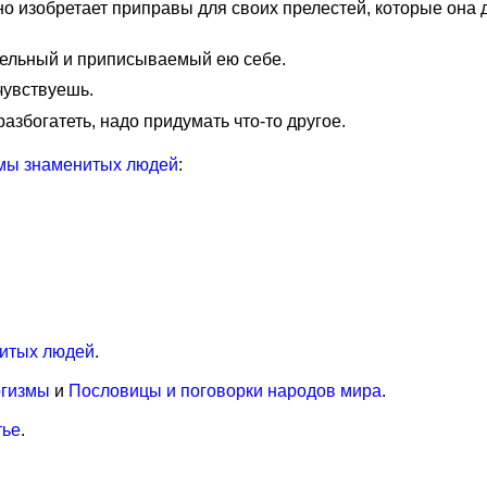
но изобретает приправы для своих прелестей, которые она
тельный и приписываемый ею себе.
чувствуешь.
азбогатеть, надо придумать что-то другое.
мы знаменитых людей
:
итых людей
.
огизмы
и
Пословицы и поговорки народов мира
.
тье
.