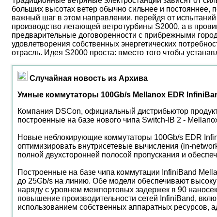
Традиционные ветряные электростанции зависят от сил
больших высотах ветер обычно сильнее и постояннее, 
важный шаг в этом направлении, перейдя от испытаний 
производство летающей ветротурбины S2000, а в прови
предварительные договоренности с прибрежными город
удовлетворения собственных энергетических потребност
отрасль. Идея S2000 проста: вместо того чтобы устана
Случайная новость из Архива
Умные коммутаторы 100Gb/s Mellanox EDR InfiniB
Компания DSCon, официальный дистрибьютор продукто
построенные на базе нового чипа Switch-IB 2 - Mellan
Новые неблокирующие коммутаторы 100Gb/s EDR Infi
оптимизировать внутрисетевые вычисления (in-network
полной двухсторонней полосой пропускания и обеспеч
Построенные на базе чипа коммутации InfiniBand Mell
до 25Gb/s на линию. Обе модели обеспечивают высоку
наряду с уровнем межпортовых задержек в 90 наносе
повышение производительности сетей InfiniBand, вк
использованием собственных аппаратных ресурсов, ад