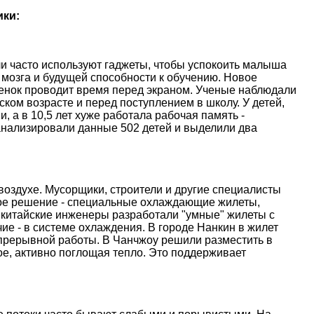
ики:
и часто используют гаджеты, чтобы успокоить малыша
 мозга и будущей способности к обучению. Новое
ебенок проводит время перед экраном. Ученые наблюдали
ском возрасте и перед поступлением в школу. У детей,
, а в 10,5 лет хуже работала рабочая память -
анализировали данные 502 детей и выделили два
оздухе. Мусорщики, строители и другие специалисты
ое решение - специальные охлаждающие жилеты,
 китайские инженеры разработали "умные" жилеты с
е - в системе охлаждения. В городе Нанкин в жилет
епрерывной работы. В Чанчжоу решили разместить в
е, активно поглощая тепло. Это поддерживает