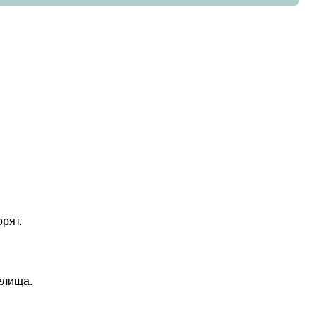
рят.
елища.