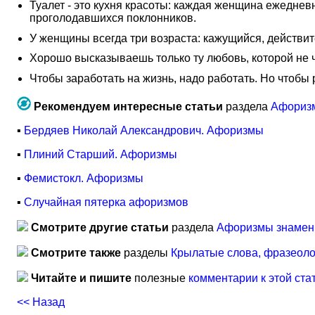
Туалет - это кухня красоты: каждая женщина ежеднев
проголодавшихся поклонников.
У женщины всегда три возраста: кажущийся, действи
Хорошо высказываешь только ту любовь, которой не 
Чтобы заработать на жизнь, надо работать. Но чтобы р
Рекомендуем интересные статьи
раздела
Афориз
▪
Бердяев Николай Александрович. Афоризмы
▪
Плиний Старший. Афоризмы
▪
Фемистокл. Афоризмы
▪
Случайная пятерка афоризмов
Смотрите другие статьи
раздела
Афоризмы знамен
Смотрите также
разделы
Крылатые слова, фразеол
Читайте и пишите
полезные
комментарии к этой ста
<< Назад