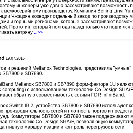
ы и стабильности ветра у поверхности земли, где воздушн
поэтому инженеры уже давно рассматривают возможность по
к мелкосерийному производству. Компания Beijing Linyi Yu
нции Чжэцзян возводят отдельный завод по производству м
ами и горными регионами, которые рассматривают возможн
ей. Прототип, который полгода назад только что поднялся
вливать ветряну
...>>
and
19.07.2016
в и решений Mellanox Technologies, представила "умные" 
ox SB7800 и SB7890.
niBand Mellanox SB7800 и SB7890 форм-фактора 1U являю
 computing) с использованием технологии Co-Design SHArP
ивает обратную совместимость с сетями FDR InfiniBand.
anox Switch-IB 2, устройства SB7800 и SB7890 используют 
ю производительность сетей и плотность портов и предост
кунд. Коммутаторы SB7800 и SB7890 также поддерживают 
лючая технологию Co-Design SHArP, позволяющую коммутат
аптивную маршрутизации и контроль перегрузок в сети.