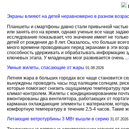
Экраны влияют на детей неравномерно в разном возра
Планшеты и смартфоны давно стали привычной частью 
или занять его на время, однако ученые все чаще задаю
исследование показывает, что значение имеет не тольк
детей от рождения до 8 лет. Оказалось, что больше всег
много времени проводивших перед экранами в эти возрас
способность удерживать и обрабатывать информацию зд
ключевых этапа. У младенцев мозг развивается очень
..
Умные жилеты, спасающие от жары
01.08.2026
Летняя жара в больших городах все чаще становится с
вынуждены проводить часы под палящим солнцем, риск
которые помогают снизить ощущаемую температуру прим
климат-контролем. Жилеты с кондиционированием почти 
вмонтированы два вентилятора, работающих от портати
карманах охлаждающие элементы с материалом, который
комфортную температуру в течение 2,5-4 часов. Такие 
Летающие ветротурбины 3 МВт вышли в серию
31.07.2026