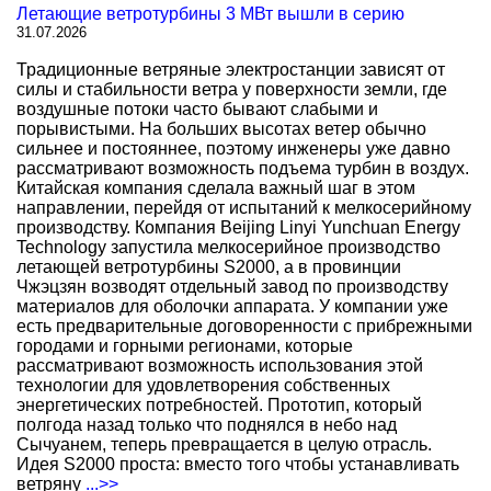
Летающие ветротурбины 3 МВт вышли в серию
31.07.2026
Традиционные ветряные электростанции зависят от
силы и стабильности ветра у поверхности земли, где
воздушные потоки часто бывают слабыми и
порывистыми. На больших высотах ветер обычно
сильнее и постояннее, поэтому инженеры уже давно
рассматривают возможность подъема турбин в воздух.
Китайская компания сделала важный шаг в этом
направлении, перейдя от испытаний к мелкосерийному
производству. Компания Beijing Linyi Yunchuan Energy
Technology запустила мелкосерийное производство
летающей ветротурбины S2000, а в провинции
Чжэцзян возводят отдельный завод по производству
материалов для оболочки аппарата. У компании уже
есть предварительные договоренности с прибрежными
городами и горными регионами, которые
рассматривают возможность использования этой
технологии для удовлетворения собственных
энергетических потребностей. Прототип, который
полгода назад только что поднялся в небо над
Сычуанем, теперь превращается в целую отрасль.
Идея S2000 проста: вместо того чтобы устанавливать
ветряну
...>>