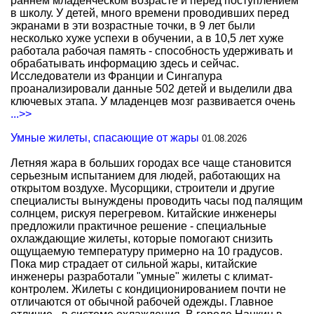
раннем младенческом возрасте и перед поступлением
в школу. У детей, много времени проводивших перед
экранами в эти возрастные точки, в 9 лет были
несколько хуже успехи в обучении, а в 10,5 лет хуже
работала рабочая память - способность удерживать и
обрабатывать информацию здесь и сейчас.
Исследователи из Франции и Сингапура
проанализировали данные 502 детей и выделили два
ключевых этапа. У младенцев мозг развивается очень
...>>
Умные жилеты, спасающие от жары
01.08.2026
Летняя жара в больших городах все чаще становится
серьезным испытанием для людей, работающих на
открытом воздухе. Мусорщики, строители и другие
специалисты вынуждены проводить часы под палящим
солнцем, рискуя перегревом. Китайские инженеры
предложили практичное решение - специальные
охлаждающие жилеты, которые помогают снизить
ощущаемую температуру примерно на 10 градусов.
Пока мир страдает от сильной жары, китайские
инженеры разработали "умные" жилеты с климат-
контролем. Жилеты с кондиционированием почти не
отличаются от обычной рабочей одежды. Главное