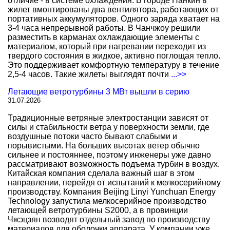
отличие - в системе охлаждения. В городе Нанкин в
жилет вмонтированы два вентилятора, работающих от
портативных аккумуляторов. Одного заряда хватает на
3-4 часа непрерывной работы. В Чанчжоу решили
разместить в карманах охлаждающие элементы с
материалом, который при нагревании переходит из
твердого состояния в жидкое, активно поглощая тепло.
Это поддерживает комфортную температуру в течение
2,5-4 часов. Такие жилеты выглядят почти
...>>
Летающие ветротурбины 3 МВт вышли в серию
31.07.2026
Традиционные ветряные электростанции зависят от
силы и стабильности ветра у поверхности земли, где
воздушные потоки часто бывают слабыми и
порывистыми. На больших высотах ветер обычно
сильнее и постояннее, поэтому инженеры уже давно
рассматривают возможность подъема турбин в воздух.
Китайская компания сделала важный шаг в этом
направлении, перейдя от испытаний к мелкосерийному
производству. Компания Beijing Linyi Yunchuan Energy
Technology запустила мелкосерийное производство
летающей ветротурбины S2000, а в провинции
Чжэцзян возводят отдельный завод по производству
материалов для оболочки аппарата. У компании уже