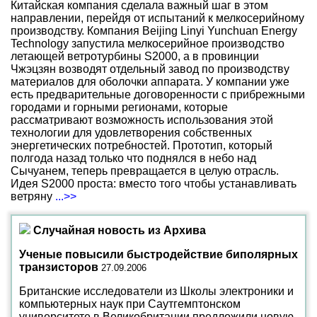
Китайская компания сделала важный шаг в этом
направлении, перейдя от испытаний к мелкосерийному
производству. Компания Beijing Linyi Yunchuan Energy
Technology запустила мелкосерийное производство
летающей ветротурбины S2000, а в провинции
Чжэцзян возводят отдельный завод по производству
материалов для оболочки аппарата. У компании уже
есть предварительные договоренности с прибрежными
городами и горными регионами, которые
рассматривают возможность использования этой
технологии для удовлетворения собственных
энергетических потребностей. Прототип, который
полгода назад только что поднялся в небо над
Сычуанем, теперь превращается в целую отрасль.
Идея S2000 проста: вместо того чтобы устанавливать
ветряну
...>>
Случайная новость из Архива
Ученые повысили быстродействие биполярных
транзисторов
27.09.2006
Британские исследователи из Школы электроники и
компьютерных наук при Саутгемптонском
университете в Великобритании предложили новую