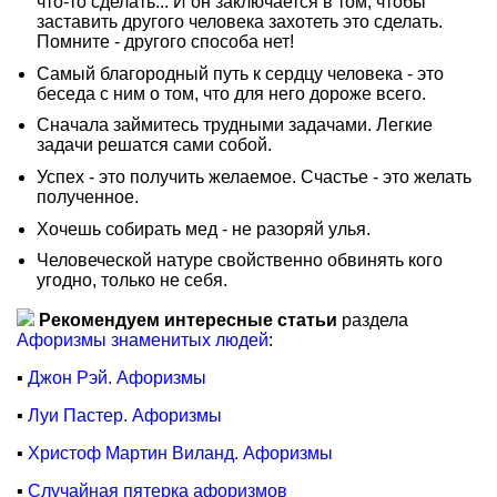
что-то сделать... И он заключается в том, чтобы
заставить другого человека захотеть это сделать.
Помните - другого способа нет!
Самый благородный путь к сердцу человека - это
беседа с ним о том, что для него дороже всего.
Сначала займитесь трудными задачами. Легкие
задачи решатся сами собой.
Успех - это получить желаемое. Счастье - это желать
полученное.
Хочешь собирать мед - не разоряй улья.
Человеческой натуре свойственно обвинять кого
угодно, только не себя.
Рекомендуем интересные статьи
раздела
Афоризмы знаменитых людей
:
▪
Джон Рэй. Афоризмы
▪
Луи Пастер. Афоризмы
▪
Христоф Мартин Виланд. Афоризмы
▪
Случайная пятерка афоризмов