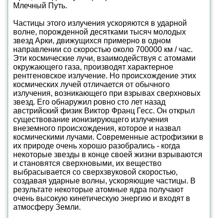
Млечный Путь.
Частицы этого излучения ускоряются в ударной
волне, порожденной десятками тысяч молодых
звезд Арки, движущихся примерно в одном
направлении со скоростью около 700000 км / час.
Эти космические лучи, взаимодействуя с атомами
окружающего газа, производят характерное
рентгеновское излучение. Но происхождение этих
космических лучей отличается от обычного
излучения, возникающего при взрывах сверхновых
звезд. Его обнаружил ровно сто лет назад
австрийский физик Виктор Франц Гесс. Он открыл
существование ионизирующего излучения
внеземного происхождения, которое и назвал
космическими лучами. Современные астрофизики в
их природе очень хорошо разобрались - когда
некоторые звезды в конце своей жизни взрываются
и становятся сверхновыми, их вещество
выбрасывается со сверхзвуковой скоростью,
создавая ударные волны, ускоряющие частицы. В
результате некоторые атомные ядра получают
очень высокую кинетическую энергию и входят в
атмосферу Земли.