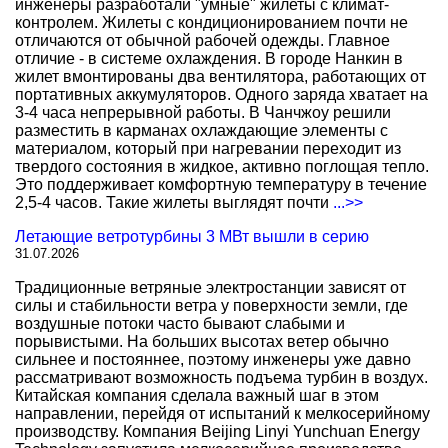
инженеры разработали "умные" жилеты с климат-
контролем. Жилеты с кондиционированием почти не
отличаются от обычной рабочей одежды. Главное
отличие - в системе охлаждения. В городе Нанкин в
жилет вмонтированы два вентилятора, работающих от
портативных аккумуляторов. Одного заряда хватает на
3-4 часа непрерывной работы. В Чанчжоу решили
разместить в карманах охлаждающие элементы с
материалом, который при нагревании переходит из
твердого состояния в жидкое, активно поглощая тепло.
Это поддерживает комфортную температуру в течение
2,5-4 часов. Такие жилеты выглядят почти
...>>
Летающие ветротурбины 3 МВт вышли в серию
31.07.2026
Традиционные ветряные электростанции зависят от
силы и стабильности ветра у поверхности земли, где
воздушные потоки часто бывают слабыми и
порывистыми. На больших высотах ветер обычно
сильнее и постояннее, поэтому инженеры уже давно
рассматривают возможность подъема турбин в воздух.
Китайская компания сделала важный шаг в этом
направлении, перейдя от испытаний к мелкосерийному
производству. Компания Beijing Linyi Yunchuan Energy