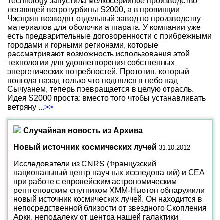
Technology запустила мелкосерийное производство
летающей ветротурбины S2000, а в провинции
Чжэцзян возводят отдельный завод по производству
материалов для оболочки аппарата. У компании уже
есть предварительные договоренности с прибрежными
городами и горными регионами, которые
рассматривают возможность использования этой
технологии для удовлетворения собственных
энергетических потребностей. Прототип, который
полгода назад только что поднялся в небо над
Сычуанем, теперь превращается в целую отрасль.
Идея S2000 проста: вместо того чтобы устанавливать
ветряну
...>>
Случайная новость из Архива
Новый источник космических лучей
31.10.2012
Исследователи из CNRS (Французский
национальный центр научных исследований) и CEA
при работе с европейским астрономическим
рентгеновским спутником XMM-Ньютон обнаружили
новый источник космических лучей. Он находится в
непосредственной близости от звездного Скопления
Арки, неподалеку от центра нашей галактики