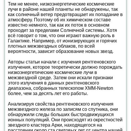
Тем не менее, низкоэнергетические космические
лучи в районе нашей планеты не обнаружены, так
как солнечный ветер предотвращает их попадание в
атмосферу. Поэтому об их химическом составе
известно немного, так как их поток в основном
проходит за пределами Солнечной системы. Хотя
всё говорит о том, что они играют важную роль в
Галактике. Например, от ионизирующих и горячих
плотных межзвездных облаков, по всей
вероятности, зависит образование новых звезд.
Авторы статьи начали с изучения рентгеновского
излучения, которое теоретически должно порождать
низкоэнергетические космические лучи в
межзвездной среде. Затем они искали признаки
этого излучения в данных рентгеновского
диапазона, собранных телескопом XMM-Newton
более, чем за десять лет его работы.
Анализируя свойства рентгеновского излучения
межзвездного железа по записям со спутника, они
обнаружили следы больших быстродвижущихся
ионных популяций. Они происходят из окрестностей
звездного кластера Арки, находящегося на
расстоянии около ста световых лет от центра нашей