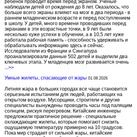
ребенок проводит время перед экраном. Ученые
наблюдали детей от рождения до 8 лет. Оказалось, что
больше всего экраны влияют на мозг в два периода - в
раннем младенческом возрасте и перед поступлением
в школу. У детей, много времени проводивших перед
экранами в эти возрастные точки, в 9 лет были
несколько хуже успехи в обучении, а в 10,5 лет хуже
работала рабочая память - способность удерживать и
обрабатывать информацию здесь и сейчас.
Исследователи из Франции и Сингапура
проанализировали данные 502 детей и выделили два
ключевых этапа. У младенцев мозг развивается очень
...>>
Умные жилеты, спасающие от жары
01.08.2026
Летняя жара в больших городах все чаще становится
серьезным испытанием для людей, работающих на
открытом воздухе. Мусорщики, строители и другие
специалисты вынуждены проводить часы под палящим
солнцем, рискуя перегревом. Китайские инженеры
предложили практичное решение - специальные
охлаждающие жилеты, которые помогают снизить
ощущаемую температуру примерно на 10 градусов.
Пока мир страдает от сильной жары, китайские