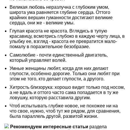
Великая любовь неразлучна с глубоким умом,
широта ума равняется глубине сердца. Оттого
крайних вершин гуманности достигают великие
сердца, они же - великие умы.
Глупая красота не красота. Вглядись в тупую
красавицу, всмотрись глубоко в каждую черту лица, в
улыбку ее, взгляд - красота ее превратится мало-
помалу в поразительное безобразие.
Самолюбие - почти единственный двигатель,
который управляет волей.
Умные женщины любят, когда для них делают
глупости, особенно дорогие. Только они любят при
этом не того, кто делает глупости, а другого.
Хитрость близорука: хорошо видит только под носом,
а не вдаль и оттого часто сама попадается в ту же
ловушку, которую расставила другим.
Чтоб испытывать глубже новое, не похожее ни на
что свое, нужно, чтоб тут же рядом, для сравнения,
была параллель другой, развитой жизни.
Рекомендуем интересные статьи
раздела