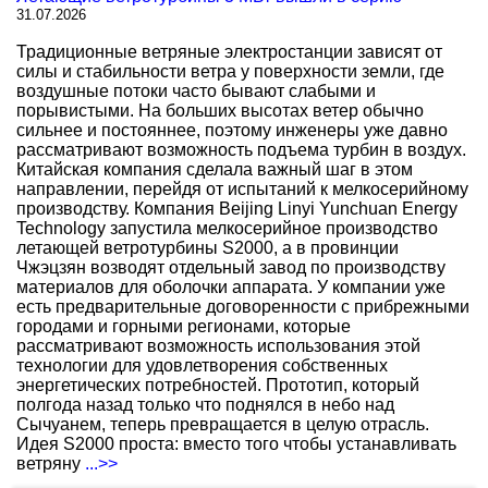
31.07.2026
Традиционные ветряные электростанции зависят от
силы и стабильности ветра у поверхности земли, где
воздушные потоки часто бывают слабыми и
порывистыми. На больших высотах ветер обычно
сильнее и постояннее, поэтому инженеры уже давно
рассматривают возможность подъема турбин в воздух.
Китайская компания сделала важный шаг в этом
направлении, перейдя от испытаний к мелкосерийному
производству. Компания Beijing Linyi Yunchuan Energy
Technology запустила мелкосерийное производство
летающей ветротурбины S2000, а в провинции
Чжэцзян возводят отдельный завод по производству
материалов для оболочки аппарата. У компании уже
есть предварительные договоренности с прибрежными
городами и горными регионами, которые
рассматривают возможность использования этой
технологии для удовлетворения собственных
энергетических потребностей. Прототип, который
полгода назад только что поднялся в небо над
Сычуанем, теперь превращается в целую отрасль.
Идея S2000 проста: вместо того чтобы устанавливать
ветряну
...>>