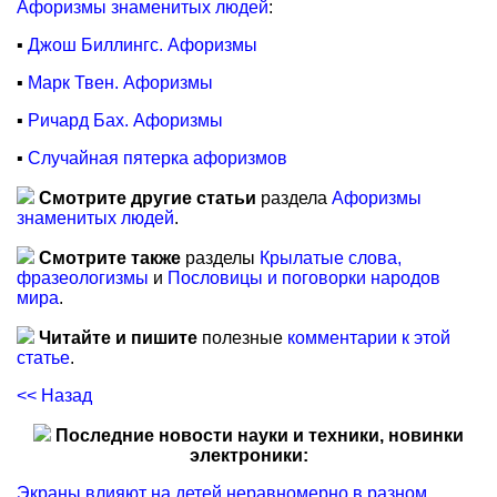
Афоризмы знаменитых людей
:
▪
Джош Биллингс. Афоризмы
▪
Марк Твен. Афоризмы
▪
Ричард Бах. Афоризмы
▪
Случайная пятерка афоризмов
Смотрите другие статьи
раздела
Афоризмы
знаменитых людей
.
Смотрите также
разделы
Крылатые слова,
фразеологизмы
и
Пословицы и поговорки народов
мира
.
Читайте и пишите
полезные
комментарии к этой
статье
.
<< Назад
Последние новости науки и техники, новинки
электроники:
Экраны влияют на детей неравномерно в разном