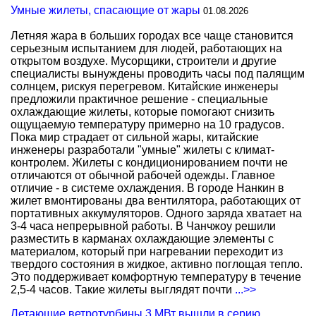
Умные жилеты, спасающие от жары
01.08.2026
Летняя жара в больших городах все чаще становится
серьезным испытанием для людей, работающих на
открытом воздухе. Мусорщики, строители и другие
специалисты вынуждены проводить часы под палящим
солнцем, рискуя перегревом. Китайские инженеры
предложили практичное решение - специальные
охлаждающие жилеты, которые помогают снизить
ощущаемую температуру примерно на 10 градусов.
Пока мир страдает от сильной жары, китайские
инженеры разработали "умные" жилеты с климат-
контролем. Жилеты с кондиционированием почти не
отличаются от обычной рабочей одежды. Главное
отличие - в системе охлаждения. В городе Нанкин в
жилет вмонтированы два вентилятора, работающих от
портативных аккумуляторов. Одного заряда хватает на
3-4 часа непрерывной работы. В Чанчжоу решили
разместить в карманах охлаждающие элементы с
материалом, который при нагревании переходит из
твердого состояния в жидкое, активно поглощая тепло.
Это поддерживает комфортную температуру в течение
2,5-4 часов. Такие жилеты выглядят почти
...>>
Летающие ветротурбины 3 МВт вышли в серию