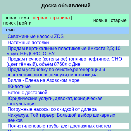
Доска объявлений
новая тема
|
первая страница
|
новые
|
старые
поиск
|
войти
Темы
Скважинные насосы ZDS
Натяжные потолки
Продам вертикальные пластиковые ёмкости 2,5; 10
м.куб. НЕДОРОГО, БУ
Продам печное (котельное) топливо нефтяное, СНО
(цвет тёмный), объём 8760л с Дне
Продам установку по очистке,регенерации и
осветлению дизеля,печнухи,пиролизки,ма
Вилла - Елена на Азовском море
Животные
Бетон с доставкой
Юридические услуги, адвокат, юридическая
консультация
Погружные насосы со скидкой от дилера
Чихуахуа. Той терьер. Большой выбор шикарных
щенков
Полиэтиленовые трубы для дренажных систем