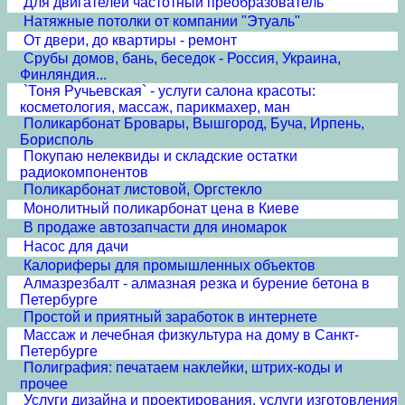
Для двигателей частотный преобразователь
Натяжные потолки от компании "Этуаль"
От двери, до квартиры - ремонт
Срубы домов, бань, беседок - Россия, Украина,
Финляндия...
`Тоня Ручьевская` - услуги салона красоты:
косметология, массаж, парикмахер, ман
Поликарбонат Бровары, Вышгород, Буча, Ирпень,
Борисполь
Покупаю нелеквиды и складские остатки
радиокомпонентов
Поликарбонат листовой, Оргстекло
Монолитный поликарбонат цена в Киеве
В продаже автозапчасти для иномарок
Насос для дачи
Калориферы для промышленных объектов
Алмазрезбалт - алмазная резка и бурение бетона в
Петербурге
Простой и приятный заработок в интернете
Массаж и лечебная физкультура на дому в Санкт-
Петербурге
Полиграфия: печатаем наклейки, штрих-коды и
прочее
Услуги дизайна и проектирования, услуги изготовления