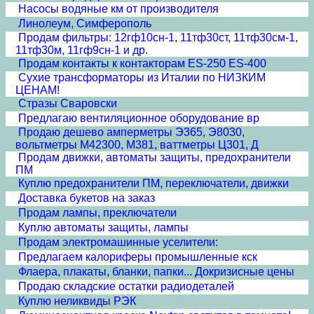
Насосы водяные км от производителя
Линолеум, Симферополь
Продам фильтры: 12гф10сн-1, 11тф30ст, 11тф30см-1,
11тф30м, 11гф9сн-1 и др.
Продам контакты к контакторам ES-250 ES-400
Сухие трансформаторы из Италии по НИЗКИМ
ЦЕНАМ!
Стразы Сваровски
Предлагаю вентиляционное оборудование вр
Продаю дешево амперметры Э365, Э8030,
вольтметры М42300, М381, ваттметры Ц301, Д
Продам движки, автоматы защиты, предохранители
ПМ
Куплю предохранители ПМ, переключатели, движки
Доставка букетов на заказ
Продам лампы, преключатели
Куплю автоматы защиты, лампы
Продам электромашинные уселители:
Предлагаем калориферы промышленные кск
Флаера, плакаты, бланки, папки... Докризисные цены
Продаю складские остатки радиодеталей
Куплю неликвиды РЭК