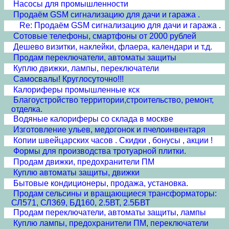
Насосы для промышленности
Продаём GSM сигнализацию для дачи и гаража .
Re: Продаём GSM сигнализацию для дачи и гаража .
Сотовые телефоны, смартфоны от 2000 рублей
Дешево визитки, наклейки, флаера, календари и т.д.
Продам переключатели, автоматы защиты
Куплю движки, лампы, переключатели
Самосвалы! Круглосуточно!!!
Калориферы промышленные кск
Благоустройство территории,строительство, ремонт,
отделка.
Водяные калориферы со склада в москве
Изготовление ульев, медогонок и пчелоинвентаря
Копии швейцарских часов . Скидки , бонусы , акции !
Формы для производства тротуарной плитки.
Продам движки, предохранители ПМ
Куплю автоматы защиты, движки
Бытовые кондиционеры, продажа, установка.
Продам сельсины и врaщающиеся трансформаторы:
СЛ571, СЛ369, БД160, 2.5ВТ, 2.5БВТ
Продам переключатели, автоматы защиты, лампы
Куплю лампы, предохранители ПМ, переключатели