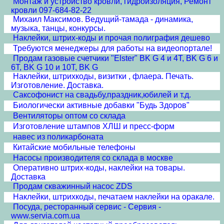
Монтаж и устройство кровли, гидроизоляция, Ремонт
кровли 097-684-82-22
Михаил Максимов. Ведущий-тамада - динамика,
музыка, танцы, конкурсы.
Наклейки, штрих-коды и прочая полиграфия дешево
Требуются менеджеры для работы на видеопортале!
Продам газовые счетчики "Elster" BK G 4 и 4T, BK G 6 и
6T, BK G 10 и 10T, BK G
Наклейки, штрихкоды, визитки , флаера. Печать.
Изготовление. Доставка.
Cаксофонист на свадьбу,праздник,юбилей и т.д.
Биологически активные добавки "Будь Здоров"
Вентиляторы оптом со склада
Изготовление штампов ХЛШ и пресс-форм
навес из поликарбоната
Китайские мобильные телефоны
Насосы производителя со склада в москве
Оперативно штрих-коды, наклейки на товары.
Доставка
Продам скважинный насос ZDS
Наклейки, штрихкоды, печатаем наклейки на оракале.
Посуда, ресторанный сервис - Сервия -
www.servia.com.ua