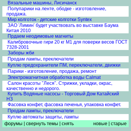
Вязальные машины, Лисичанск
Полупарики на ленте, ободке - изготовление,
продажа.
Мир колготок - детские колготки Syntex
ЗАО 'Лимин' будет участвовать во выставке Баума
Китая 2010
Прдаем неодимовые магниты
Калибровочные гири 20 кг М1 для поверки весов ГОСТ
7328-2001
Заборы жби
Продам лампы, преключатели
Куплю предохранители ПМ, переключатели, движки
Парики - изготовление, продажа, ремонт
Электромагнитная обработка воды Calmat
Cалон красоты "Леся". Стрижки, укладки, окрас,
качественно и недорого.
Купить Водяные насосы - Торговый Дом Катайский
НЗ
Фасовка конфет, фасовка печенья, упаковка конфет.
Продам лампы, преключатели
Куплю автоматы защиты, лампы
форумы
|
свернуть темы
|
снять
новые
|
старые