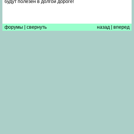
будут полезен в долгой дороге!
форумы
|
свернуть
назад
|
вперед