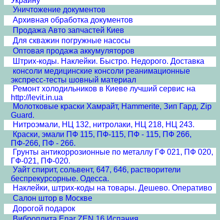
Украину
Уничтожение документов
Архивная обработка документов
Продажа Авто запчастей Киев
Для скважин погружные насосы
Оптовая продажа аккумуляторов
Штрих-коды. Наклейки. Быстро. Недорого. Доставка
консоли медицинские консоли реанимационные
экспресс-тесты шовный материал
Ремонт холодильников в Киеве лучший сервис на
http://levit.in.ua
Молотковые краски Хамрайт, Hammerite, Зип Гард, Zip
Guard.
Нитроэмали, НЦ 132, нитролаки, НЦ 218, НЦ 243.
Краски, эмали ПФ 115, ПФ-115, ПФ - 115, ПФ 266,
ПФ-266, ПФ - 266.
Грунты антикоррозионные по металлу ГФ 021, ПФ 020,
ГФ-021, ПФ-020.
Уайт спирит, сольвент, 647, 646, растворители
беспрекурсорные. Одесса.
Наклейки, штрих-коды на товары. Дешево. Оперативо
Салон штор в Москве
Дорогой подарок
Виброплита Enar ZEN 16 Испания