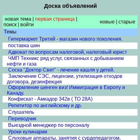
Доска объявлений
новая тема
|
первая страница
|
новые
|
старые
поиск
|
войти
Темы
Гипермаркет Тритий - магазин нового поколения.
поставка шин
Адвокат по вопросам налоговой, налоговый юрист
ЧМП Техникс ряд услуг, связанных с добыванием
нефти и газа
Соска "Доктор Свет" - лечение кашля у детей.
Заключение СЭС, лицензии, утилизация отходов
договора, дезинфекция
Оформление шенген виз! Иммиграция в Европу и
Канаду.
Конфискат - Амкадор 342в ( ТО 28А)
Репетитор по английскому и др.
Слушатель
Переводчик
Выездной менеджер по персоналу
Уроки кулинарии
Слуховые аппараты, занятия с сурдопедагогом,