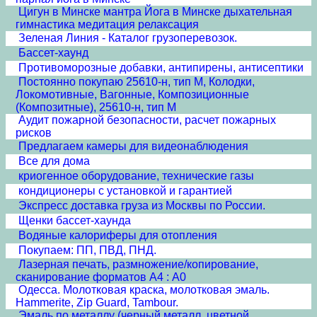
Цигун в Минске мантра Йога в Минске дыхательная
гимнастика медитация релаксация
Зеленая Линия - Каталог грузоперевозок.
Бассет-хаунд
Противоморозные добавки, антипирены, антисептики
Постоянно покупаю 25610-н, тип М, Колодки,
Локомотивные, Вагонные, Композиционные
(Композитные), 25610-н, тип М
Аудит пожарной безопасности, расчет пожарных
рисков
Предлагаем камеры для видеонаблюдения
Все для дома
криогенное оборудование, технические газы
кондиционеры с установкой и гарантией
Экспресс доставка груза из Москвы по России.
Щенки бассет-хаунда
Водяные калориферы для отопления
Покупаем: ПП, ПВД, ПНД.
Лазерная печать, размножение/копирование,
сканирование форматов А4 : А0
Одесса. Молотковая краска, молотковая эмаль.
Hammerite, Zip Guard, Tambour.
Эмаль по металлу (черный металл, цветной,