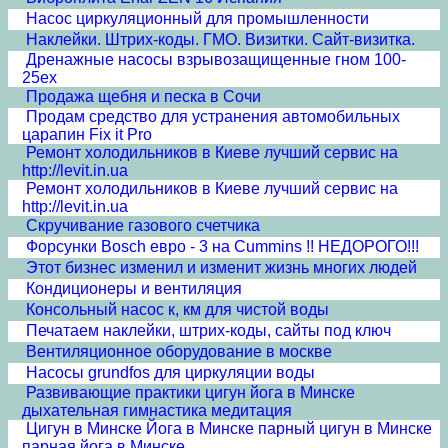
Насос циркуляционный для промышленности
Наклейки. Штрих-коды. ГМО. Визитки. Сайт-визитка.
Дренажные насосы взрывозащищенные гном 100-
25ex
Продажа щебня и песка в Сочи
Продам средство для устранения автомобильных
царапин Fix it Pro
Ремонт холодильников в Киеве лучший сервис на
http://levit.in.ua
Ремонт холодильников в Киеве лучший сервис на
http://levit.in.ua
Скручивание газового счетчика
Форсунки Bosch евро - 3 на Cummins !! НЕДОРОГО!!!
Этот бизнес изменил и изменит жизнь многих людей
Кондиционеры и вентиляция
Консольный насос к, км для чистой воды
Печатаем наклейки, штрих-коды, сайты под ключ
Вентиляционное оборудование в москве
Насосы grundfos для циркуляции воды
Развивающие практики цигун йога в Минске
дыхательная гимнастика медитация
Цигун в Минске Йога в Минске парный цигун в Минске
парная йога в Минске