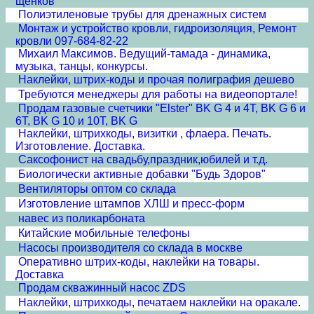
щенков
Полиэтиленовые трубы для дренажных систем
Монтаж и устройство кровли, гидроизоляция, Ремонт
кровли 097-684-82-22
Михаил Максимов. Ведущий-тамада - динамика,
музыка, танцы, конкурсы.
Наклейки, штрих-коды и прочая полиграфия дешево
Требуются менеджеры для работы на видеопортале!
Продам газовые счетчики "Elster" BK G 4 и 4T, BK G 6 и
6T, BK G 10 и 10T, BK G
Наклейки, штрихкоды, визитки , флаера. Печать.
Изготовление. Доставка.
Cаксофонист на свадьбу,праздник,юбилей и т.д.
Биологически активные добавки "Будь Здоров"
Вентиляторы оптом со склада
Изготовление штампов ХЛШ и пресс-форм
навес из поликарбоната
Китайские мобильные телефоны
Насосы производителя со склада в москве
Оперативно штрих-коды, наклейки на товары.
Доставка
Продам скважинный насос ZDS
Наклейки, штрихкоды, печатаем наклейки на оракале.