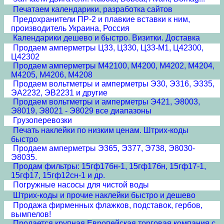
Печатаем календарики, разработка сайтов
Предохранители ПР-2 и плавкие вставки к ним,
производитель Украина, Россия
Календарики дешево и быстро. Визитки. Доставка
Продаем амперметры Ц33, Ц330, Ц33-М1, Ц42300,
Ц42302
Продаем амперметры М42100, М4200, М4202, М4204,
М4205, М4206, М4208
Продаем вольтметры и амперметры Э30, Э316, Э335,
ЭА2232, ЭВ2231 и другие
Продаем вольтметры и амперметры Э421, Э8003,
Э8019, Э8021 - Э8029 все диапазоны
Грузоперевозки
Печать наклейки по низким ценам. Штрих-коды
быстро
Продаем амперметры Э365, Э377, Э738, Э8030-
Э8035.
Продам фильтры: 15гф17бн-1, 15гф17бн, 15гф17-1,
15гф17, 15гф12сн-1 и др.
Погружные насосы для чистой воды
Штрих-коды и прочие наклейки быстро и дешево
Продажа фирменных флажков, подставок, гербов,
вымпелов!
Продается крупная Европейская торговая компания с