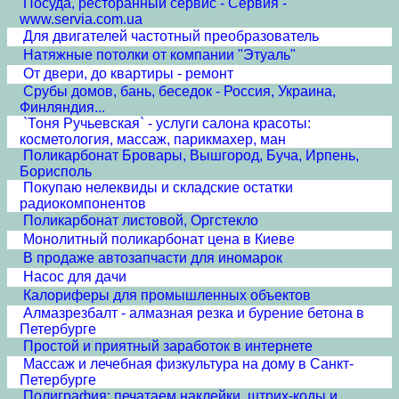
Посуда, ресторанный сервис - Сервия -
www.servia.com.ua
Для двигателей частотный преобразователь
Натяжные потолки от компании "Этуаль"
От двери, до квартиры - ремонт
Срубы домов, бань, беседок - Россия, Украина,
Финляндия...
`Тоня Ручьевская` - услуги салона красоты:
косметология, массаж, парикмахер, ман
Поликарбонат Бровары, Вышгород, Буча, Ирпень,
Борисполь
Покупаю нелеквиды и складские остатки
радиокомпонентов
Поликарбонат листовой, Оргстекло
Монолитный поликарбонат цена в Киеве
В продаже автозапчасти для иномарок
Насос для дачи
Калориферы для промышленных объектов
Алмазрезбалт - алмазная резка и бурение бетона в
Петербурге
Простой и приятный заработок в интернете
Массаж и лечебная физкультура на дому в Санкт-
Петербурге
Полиграфия: печатаем наклейки, штрих-коды и