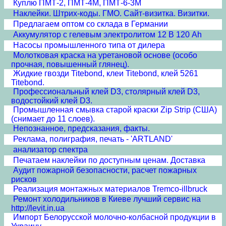
Куплю ПМТ-2, ПМТ-4М, ПМТ-6-3М
Наклейки. Штрих-коды. ГМО. Сайт-визитка. Визитки.
Предлагаем oптом со склада в Германии
Аккумулятор с гелевым электролитом 12 В 120 Ah
Насосы промышленного типа от дилера
Молотковая краска на уретановой основе (особо
прочная, повышенный глянец).
Жидкие гвозди Titebond, клеи Titebond, клей 5261
Titebond.
Профессиональный клей D3, столярный клей D3,
водостойкий клей D3.
Промышленная смывка старой краски Zip Strip (США)
(снимает до 11 слоев).
Непознанное, предсказания, факты.
Реклама, полиграфия, печать - 'ARTLAND'
анализатор спектра
Печатаем наклейки по доступным ценам. Доставка
Аудит пожарной безопасности, расчет пожарных
рисков
Реализация монтажных материалов Tremco-illbruck
Ремонт холодильников в Киеве лучший сервис на
http://levit.in.ua
Импорт Белорусской молочно-колбасной продукции в