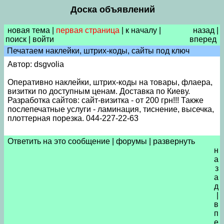
Доска объявлений
новая тема
|
первая страница
|
к началу
|
назад
|
поиск
|
войти
вперед
Печатаем наклейки, штрих-коды, сайты под ключ
Автор: dsgvolia
Оперативно наклейки, штрих-коды на товары, флаера,
визитки по доступным ценам. Доставка по Киеву.
Разработка сайтов: сайт-визитка - от 200 грн!!! Также
послепечатные услуги - ламинация, тиснение, высечка,
плоттерная порезка. 044-227-22-63
Ответить на это сообщение
|
форумы
|
развернуть
н
а
з
а
д
|
в
п
е