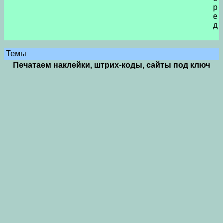
р
е
д
Темы
Печатаем наклейки, штрих-коды, сайты под ключ