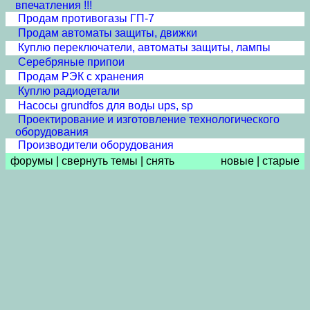
впечатления !!!
Продам противогазы ГП-7
Продам автоматы защиты, движки
Куплю переключатели, автоматы защиты, лампы
Серебряные припои
Продам РЭК с хранения
Куплю радиодетали
Насосы grundfos для воды ups, sp
Проектирование и изготовление технологического
оборудования
Производители оборудования
форумы
|
свернуть темы
|
снять
новые
|
старые