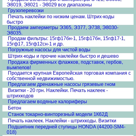
Э8019, Э8021 - Э8029 все диапазоны
Грузоперевозки
Печать наклейки по низким ценам. Штрих-коды
быстро
Продаем амперметры Э365, Э377, Э738, Э8030-
Э8035.
Продам фильтры: 15гф17бн-1, 15гф17бн, 15гф17-1,
15гф17, 15гф12сн-1 и др.
Погружные насосы для чистой воды
Штрих-коды и прочие наклейки быстро и дешево
Продажа фирменных флажков, подставок, гербов,
вымпелов!
Продается крупная Европейская торговая компания с
собственной недвижимостью.
Предлагаем дренажные насосы грязевые гном
Визитки - 20 грн. Наклейки. Печать наклеек -
штрихкодов
Предлагаем водяные калориферы
Бетон
Станок токарно-винторезный модели 1К62Д
Печать наклеек. Наклейки - штрихкоды. Визитки
Подшипник передней ступицы HONDA (44200-SM4-
018)