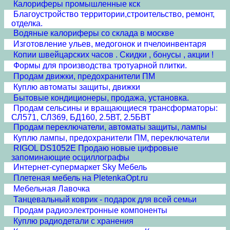
Калориферы промышленные кск
Благоустройство территории,строительство, ремонт,
отделка.
Водяные калориферы со склада в москве
Изготовление ульев, медогонок и пчелоинвентаря
Копии швейцарских часов . Скидки , бонусы , акции !
Формы для производства тротуарной плитки.
Продам движки, предохранители ПМ
Куплю автоматы защиты, движки
Бытовые кондиционеры, продажа, установка.
Продам сельсины и врaщающиеся трансформаторы:
СЛ571, СЛ369, БД160, 2.5ВТ, 2.5БВТ
Продам переключатели, автоматы защиты, лампы
Куплю лампы, предохранители ПМ, переключатели
RIGOL DS1052E Продаю новые цифровые
запоминающие осциллографы
Интернет-супермаркет Sky Мебель
Плетеная мебель на PletenkaOpt.ru
Мебельная Лавочка
Танцевальный коврик - подарок для всей семьи
Продам радиоэлектронные компоненты
Куплю радиодетали с хранения