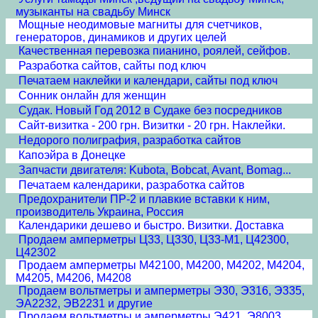
музыканты на свадьбу Минск
Мощные неодимовые магниты для счетчиков,
генераторов, динамиков и других целей
Качественная перевозка пианино, роялей, сейфов.
Разработка сайтов, сайты под ключ
Печатаем наклейки и календари, сайты под ключ
Сонник онлайн для женщин
Судак. Новый Год 2012 в Судаке без посредников
Сайт-визитка - 200 грн. Визитки - 20 грн. Наклейки.
Недорого полиграфия, разработка сайтов
Капоэйра в Донецке
Запчасти двигателя: Kubota, Bobcat, Avant, Bomag...
Печатаем календарики, разработка сайтов
Предохранители ПР-2 и плавкие вставки к ним,
производитель Украина, Россия
Календарики дешево и быстро. Визитки. Доставка
Продаем амперметры Ц33, Ц330, Ц33-М1, Ц42300,
Ц42302
Продаем амперметры М42100, М4200, М4202, М4204,
М4205, М4206, М4208
Продаем вольтметры и амперметры Э30, Э316, Э335,
ЭА2232, ЭВ2231 и другие
Продаем вольтметры и амперметры Э421, Э8003,