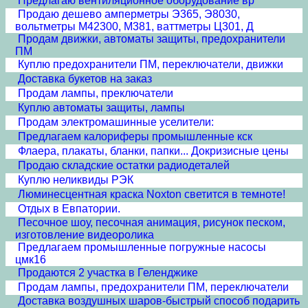
Предлагаю вентиляционное оборудование вр
Продаю дешево амперметры Э365, Э8030,
вольтметры М42300, М381, ваттметры Ц301, Д
Продам движки, автоматы защиты, предохранители
ПМ
Куплю предохранители ПМ, переключатели, движки
Доставка букетов на заказ
Продам лампы, преключатели
Куплю автоматы защиты, лампы
Продам электромашинные уселители:
Предлагаем калориферы промышленные кск
Флаера, плакаты, бланки, папки... Докризисные цены
Продаю складские остатки радиодеталей
Куплю неликвиды РЭК
Люминесцентная краска Noxton светится в темноте!
Отдых в Евпатории.
Песочное шоу, песочная анимация, рисунок песком,
изготовление видеоролика
Предлагаем промышленные погружные насосы
цмк16
Продаются 2 участка в Геленджике
Продам лампы, предохранители ПМ, переключатели
Доставка воздушных шаров-быстрый способ подарить