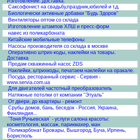
Изготовление. Доставка.
Cаксофонист на свадьбу,праздник,юбилей и т.д.
Биологически активные добавки "Будь Здоров"
Вентиляторы оптом со склада
Изготовление штампов ХЛШ и пресс-форм
навес из поликарбоната
Китайские мобильные телефоны
Насосы производителя со склада в москве
Оперативно штрих-коды, наклейки на товары.
Доставка
Продам скважинный насос ZDS
Наклейки, штрихкоды, печатаем наклейки на оракале.
Посуда, ресторанный сервис - Сервия -
www.servia.com.ua
Для двигателей частотный преобразователь
Натяжные потолки от компании "Этуаль"
От двери, до квартиры - ремонт
Срубы домов, бань, беседок - Россия, Украина,
Финляндия...
`Тоня Ручьевская` - услуги салона красоты:
косметология, массаж, парикмахер, ман
Поликарбонат Бровары, Вышгород, Буча, Ирпень,
Борисполь