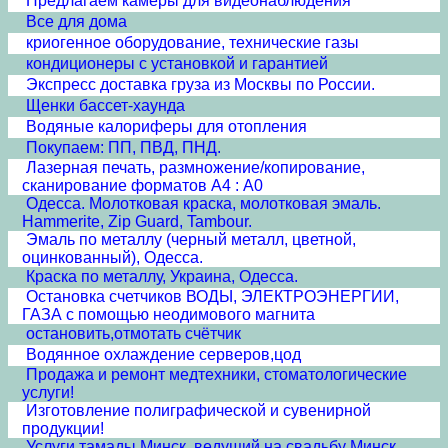
Предлагаем камеры для видеонаблюдения
Все для дома
криогенное оборудование, технические газы
кондиционеры с установкой и гарантией
Экспресс доставка груза из Москвы по России.
Щенки бассет-хаунда
Водяные калориферы для отопления
Покупаем: ПП, ПВД, ПНД.
Лазерная печать, размножение/копирование,
сканирование форматов А4 : А0
Одесса. Молотковая краска, молотковая эмаль.
Hammerite, Zip Guard, Tambour.
Эмаль по металлу (черный металл, цветной,
оцинкованный), Одесса.
Краска по металлу, Украина, Одесса.
Остановка счетчиков ВОДЫ, ЭЛЕКТРОЭНЕРГИИ,
ГАЗА с помощью неодимового магнита
остановить,отмотать счётчик
Водянное охлаждение серверов,цод
Продажа и ремонт медтехники, стоматологические
услуги!
Изготовление полиграфической и сувенирной
продукции!
Услуги тамады Минск ,ведущий на свадьбу Минск,