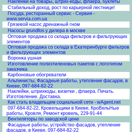
Наклейки на товары, штрих-коды, флаера, буклеты
Стабильный доход, рост по карьерной лестнице!
Посуда, ресторанный сервис - Сервия -
www.servia.com.ua
Грязевой насос дренажный гном
Насосы grundfos у дилера в москве
Оптовая продажа со склада фильтров и фильтрующих
элементов
Оптовая продажа со склада в Екатеринбурге фильтров
и фильтрующих элементов
Воронка ушная
Изготовление полиэтиленовых пакетов с логотипом
заказчика
Карбоновые обогреватели
Альпинисты, Фасадные работы, утепление фасадов, в
Киеве, 097-684-82-22
Наклейки, штрихкоды, визитки , флаера. Печать.
Изготовление. Доставка.
Как стать владельцем социальной сети - wAgent.net
097-684-82-22, Кровельщики в Киеве, КроВельНые
работы, Кровля, Ремонт кровель, 229-91-44
Вентиляторы по заводской цене
Фасадные работы, устройство фасадов, утепление
фасадов, в Киеве, 097-684-82-22