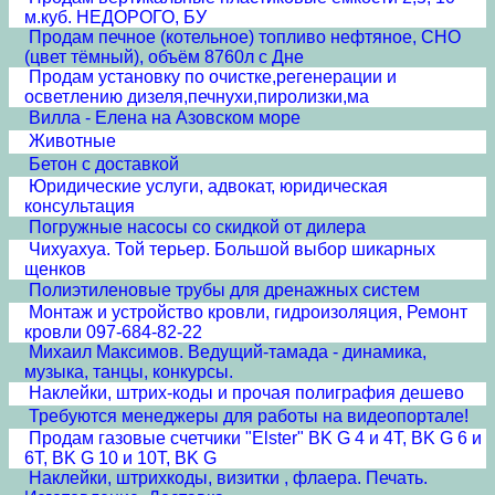
м.куб. НЕДОРОГО, БУ
Продам печное (котельное) топливо нефтяное, СНО
(цвет тёмный), объём 8760л с Дне
Продам установку по очистке,регенерации и
осветлению дизеля,печнухи,пиролизки,ма
Вилла - Елена на Азовском море
Животные
Бетон с доставкой
Юридические услуги, адвокат, юридическая
консультация
Погружные насосы со скидкой от дилера
Чихуахуа. Той терьер. Большой выбор шикарных
щенков
Полиэтиленовые трубы для дренажных систем
Монтаж и устройство кровли, гидроизоляция, Ремонт
кровли 097-684-82-22
Михаил Максимов. Ведущий-тамада - динамика,
музыка, танцы, конкурсы.
Наклейки, штрих-коды и прочая полиграфия дешево
Требуются менеджеры для работы на видеопортале!
Продам газовые счетчики "Elster" BK G 4 и 4T, BK G 6 и
6T, BK G 10 и 10T, BK G
Наклейки, штрихкоды, визитки , флаера. Печать.