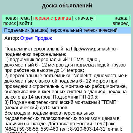
Доска объявлений
новая тема
|
первая страница
|
к началу
|
назад
|
поиск
|
войти
вперед
Подъемник (вышка) персональный телескпический
Автор:
Отдел Продаж
Подъемник персональный на http://www.psmash.ru -
подъемники персональные:
1) подъемник персональный "LEMA" одно-,
двухместный 6 - 12 метров для подъема людей, грузов
при работе на высоте до 14 метров;
2) персональные подъемники "Noblelift" одноместные и
двухместные с высотой подъема 6 - 12 метров при
проведении строительных, монтажных работ, монтаже,
обслуживании инженерных систем в зданиях, цехах на
высоте до 14 метров; Подъемник ПП-10,5;
3) Подъемник телескопический монтажный "ТЕМП"
(механический) до10 метров.
Все модели подъемников персональных
гидравлических телескопических по низким ценам в
наличии на складе. Доставка по России. Тел./факс:
(4842) 59-38-55, 559-460 тел.: 8-910-603-14-31, e-mail: