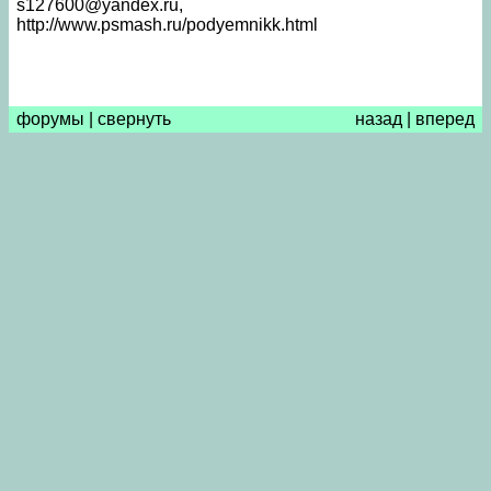
s127600@yandex.ru,
http://www.psmash.ru/podyemnikk.html
форумы
|
свернуть
назад
|
вперед