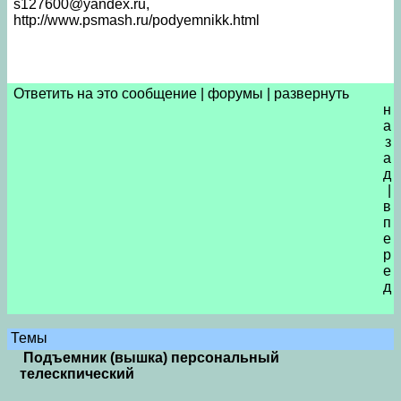
s127600@yandex.ru,
http://www.psmash.ru/podyemnikk.html
Ответить на это сообщение
|
форумы
|
развернуть
н
а
з
а
д
|
в
п
е
р
е
д
Темы
Подъемник (вышка) персональный
телескпический