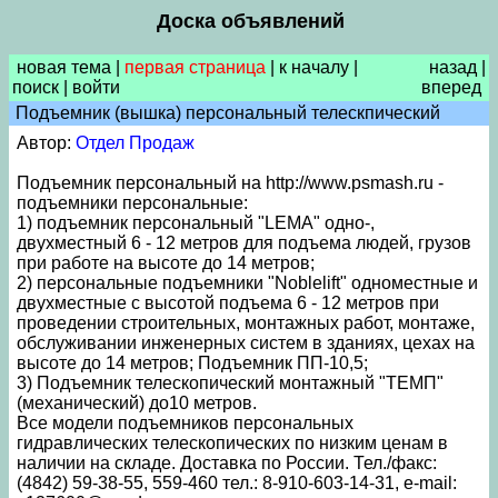
Доска объявлений
новая тема
|
первая страница
|
к началу
|
назад
|
поиск
|
войти
вперед
Подъемник (вышка) персональный телескпический
Автор:
Отдел Продаж
Подъемник персональный на http://www.psmash.ru -
подъемники персональные:
1) подъемник персональный "LEMA" одно-,
двухместный 6 - 12 метров для подъема людей, грузов
при работе на высоте до 14 метров;
2) персональные подъемники "Noblelift" одноместные и
двухместные с высотой подъема 6 - 12 метров при
проведении строительных, монтажных работ, монтаже,
обслуживании инженерных систем в зданиях, цехах на
высоте до 14 метров; Подъемник ПП-10,5;
3) Подъемник телескопический монтажный "ТЕМП"
(механический) до10 метров.
Все модели подъемников персональных
гидравлических телескопических по низким ценам в
наличии на складе. Доставка по России. Тел./факс:
(4842) 59-38-55, 559-460 тел.: 8-910-603-14-31, e-mail: