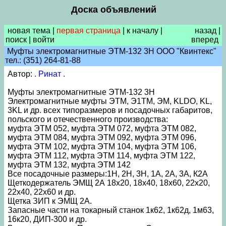
Доска объявлений
новая тема
|
первая страница
|
к началу
|
назад
|
поиск
|
войти
вперед
Муфты электромагнитные ЭТМ-132 3Н ООО "Квинтекс"
тел.: (351) 264-81-88
Автор:
. Ринат .
Муфты электромагнитные ЭТМ-132 3Н
Электромагнитные муфты ЭТМ, Э1ТМ, ЭМ, KLDO, KL,
3KL и др. всех типоразмеров и посадочных габаритов,
польского и отечественного производства:
муфта ЭТМ 052, муфта ЭТМ 072, муфта ЭТМ 082,
муфта ЭТМ 084, муфта ЭТМ 092, муфта ЭТМ 096,
муфта ЭТМ 102, муфта ЭТМ 104, муфта ЭТМ 106,
муфта ЭТМ 112, муфта ЭТМ 114, муфта ЭТМ 122,
муфта ЭТМ 132, муфта ЭТМ 142
Все посадочные размеры:1Н, 2Н, 3Н, 1А, 2А, 3А, К2А
Щеткодержатель ЭМЩ 2А 18х20, 18х40, 18х60, 22х20,
22х40, 22х60 и др.
Щетка ЗИП к ЭМЩ 2А.
Запасные части на токарный станок 1к62, 1к62д, 1м63,
16к20, ДИП-300 и др.