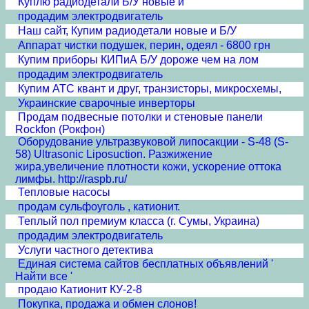
Куплю радиодетали Б/У новые и
продадим электродвигатель
Наш сайт, Купим радиодетали новые и Б/У
Аппарат чистки подушек, перин, одеял - 6800 грн
Купим приборы КИПиА Б/У дороже чем на лом
продадим электродвигатель
Купим АТС квант и друг, транзисторы, микросхемы,
Украинские сварочные инверторы
Продам подвесные потолки и стеновые панели
Rockfon (Рокфон)
Оборудование ультразвуковой липосакции - S-48 (S-
58) Ultrasonic Liposuction. Разжижение
жира,увеличение плотности кожи, ускорение оттока
лимфы. http://raspb.ru/
Тепловые насосы
продам сульфоуголь , катионит.
Теплый пол премиум класса (г. Сумы, Украина)
продадим электродвигатель
Услуги частного детектива
Единая система сайтов бесплатных объявлений '
Найти все '
продаю Катионит КУ-2-8
Покупка, продажа и обмен слонов!