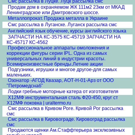
Смс рассылка в Луцке. Луцк рассылка смс
Продам дом в охраняемом ЖК 111м2 23км от МКАД
Ленинградское или Дмитровского шоссе.
Металлопрокат. Продажа металла в Украине
Смс рассылка в Луганске. Луганск рассылка смс
Английский язык обучение, курсы английского языка
ЗАПЧАСТИ НА КС-3575 КС-45719 ЗАПЧАСТИ НА
КС-45717 КС-4562
Профессиональное аппараты омоложения и
коррекции фигуры серии IPL. Одна из самых
универсальных линий в индустрии красоты.
Всемирноизвестные бренды.Летние акции
Подгузники, игрушки и многое другое-для самых
маленьких.
Озонатор -АГОД Квазар, АОТ-Н-01-Арз от ООО
"Петромедснаб"
Лодки гребные моторные катера от изготовителя
Х12МФ инструментальная сталь Ф20-450, круг ст
Х12МФ поковка | uraltermo.ru
Смс рассылка в Кривом Роге. Кривой Рог рассылка
смс
Смс рассылка в Кировограде. Кировоград рассылка
смс
Продаются щенки Ам.Стаффтерьера эксклюзивных