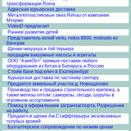
трансформации Roma
Адресная курьерская доставка
Металлопластиковые окна Rehau от кампании
Мтермо
VideoD предлагает
Раннее развитие детей
Представитель копий vertu, nokia 8800, mobiado из
Венгрии
Щенки чихуахуа и той терьера
продадим вакуумные насосы и агрегаты
ООО "АзияОпт" прямые поставки любого
оборудования из Китая в Беларусь и Россию
Стоим бани под ключ в Екатеринбург
Курьерская доставка по частному сектору
Продается земельный участок д. Новощапово
Производство и продажа строительного крепежа, а
также метизы оптом: саморезы, гвозди, шурупы в
огромном ассортименте.
Помощ в оформлениии загранпаспорта, Разрешение
на работу,
Продаются щенки Ам.Стаффтерьера эксклюзивных
голубых кровей
Бухгалтерское сопровождение по низким ценам