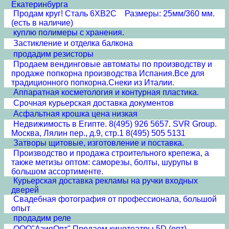
Екатеринбурга
Продам круг! Сталь 6ХВ2С Размеры: 25мм/360 мм.
(есть в наличие)
куплю полимеры с хранения.
Застикление и отделка балкона
продадим резисторы
Продаем вендинговые автоматы по производству и
продаже попкорна производства Испания.Все для
традиционного попкорна.Снеки из Италии.
Аппаратная косметология и контурная пластика.
Срочная курьерская доставка документов
Асфальтная крошка цена низкая
Недвижимость в Египте. 8(495) 926 5657. SVR Group.
Москва, Лялин пер., д.9, стр.1 8(495) 505 5131
Затворы щитовые, изготовление и поставка.
Производство и продажа строительного крепежа, а
также метизы оптом: саморезы, болты, шурупы в
большом ассортименте.
Курьерская доставка рекламы на ручки входных
дверей
Свадебная фотография от профессионала, большой
опыт
продадим реле
ООО"АзияОпт" Продаем кинотеатры 5D (опт)