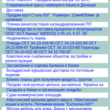
Современные курсы немецкого языка в Донецке
Доставка
Продам круг! Сталь 65Г Размеры: 12мм/630мм. (в
наличие)
Пленка винипластовая каландрированная ПП
Производство и поставка,прицепов и полуприцепов
ООО "АСТ-Канаш" 8(83533) 2-45-14, 4-37 -00
Недвижимость пермь
Отводы ОСТ 34-10-418-90 ОСТ 34.10-420-90 ОСТ
34.10.699-97 Тройники ОСТ 34.10.433-90 Переходы
ОСТ 34.10-422-90 ОСТ 34 10.700-97
Комплексное снабжение объектов застройки и
реконструкции.
Застикление и отделка балкона в Киеве
Безадресная курьерская доставка по почтовым
ящикам
Бизнес-планы для получения кредита, грантов
Продам тали ручные цепные, рычажные. Украина ua
Свадьба в Киеве и организация свадьбы
Сдаю коммерческие площади.
Абиссинский мальчик дикого окраса. Абиссинские
кошки и котята. Питомник кошек "Exclusive ABY"
Мягкая мебель для дома. Диван с механизмом