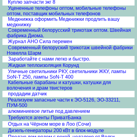
Куплю запчасти экг 8
Уцененные телефоны оптом, мобильные телефоны
оптом, поставщик мобильных телефонов
Медкнижка оформить Медкнижки продлить вашу
медкнижку
Современный белорусский трикотаж оптом. Швейная
фабрика Диома.
Журнал АНО Сила перемен
Современный белоруский трикотаж швейной фабрики
Новелла Шарм
Заработайте с нами легко и быстро.
Жидкая теплоизоляция Корунд
Уличные светильники РКУ, светильники ЖКУ, лампы
SoN-T 250, лампы SoN-T 400
Кабельные барабаны и катушки, катушки для
волочения и драм твистеров
продадим датчик
Реализуем запасные части к ЭО-5126, ЭО-33211,
ПУМ-500
алюминиевое литье под давлением
Требуются агенты ПриватБанка
Отдых на Чёрном море в Лоо (Сочи)
Дизель-генераторы 200 кВт в блок-модуле
Продаю дом рядом с рекой, недалеко от Волги