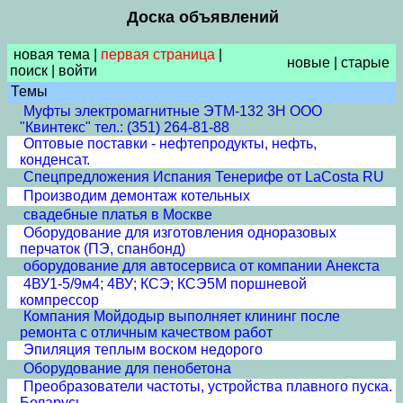
Доска объявлений
новая тема
|
первая страница
|
новые
|
старые
поиск
|
войти
Темы
Муфты электромагнитные ЭТМ-132 3Н ООО
"Квинтекс" тел.: (351) 264-81-88
Оптовые поставки - нефтепродукты, нефть,
конденсат.
Спецпредложения Испания Тенерифе от LaCosta RU
Производим демонтаж котельных
свадебные платья в Москве
Оборудование для изготовления одноразовых
перчаток (ПЭ, спанбонд)
оборудование для автосервиса от компании Анекста
4ВУ1-5/9м4; 4ВУ; КСЭ; КСЭ5М поршневой
компрессор
Компания Мойдодыр выполняет клининг после
ремонта с отличным качеством работ
Эпиляция теплым воском недорого
Оборудование для пенобетона
Преобразователи частоты, устройства плавного пуска.
Беларусь