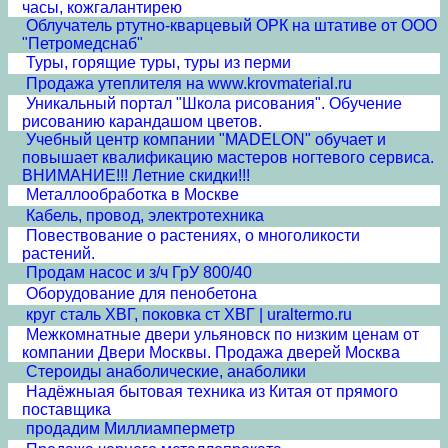
часы, кожгалантирею
Облучатель ртутно-кварцевый ОРК на штативе от ООО
"Петромедснаб"
Туры, горящие туры, туры из перми
Продажа утеплителя на www.krovmaterial.ru
Уникальный портал "Школа рисования". Обучение
рисованию карандашом цветов.
Учебный центр компании "MADELON" обучает и
повышает квалификацию мастеров ногтевого сервиса.
ВНИМАНИЕ!!! Летние скидки!!!
Металлообработка в Москве
Кабель, провод, электротехника
Повествование о растениях, о многоликости
растений.
Продам насос и з/ч ГрУ 800/40
Оборудование для пенобетона
круг сталь ХВГ, поковка ст ХВГ | uraltermo.ru
Межкомнатные двери ульяновск по низким ценам от
компании Двери Москвы. Продажа дверей Москва
Стероиды анаболические, анаболики
Надёжныая бытовая техника из Китая от прямого
поставщика
продадим Миллиамперметр