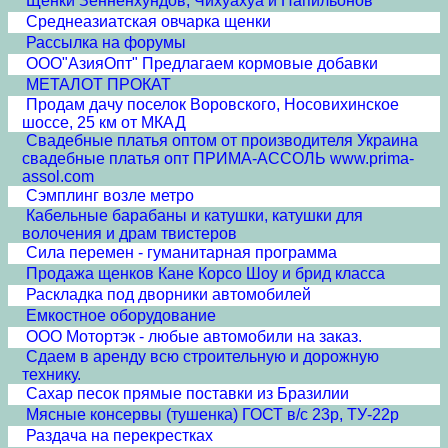
Щенки Зенненхундов, Чихуахуа и Папильонов
Среднеазиатская овчарка щенки
Рассылка на форумы
ООО"АзияОпт" Предлагаем кормовые добавки
МЕТАЛОТ ПРОКАТ
Продам дачу поселок Воровского, Носовихинское
шоссе, 25 км от МКАД
Свадебные платья оптом от производителя Украина
свадебные платья опт ПРИМА-АССОЛЬ www.prima-
assol.com
Сэмплинг возле метро
Кабельные барабаны и катушки, катушки для
волочения и драм твистеров
Сила перемен - гуманитарная программа
Продажа щенков Кане Корсо Шоу и брид класса
Раскладка под дворники автомобилей
Емкостное оборудование
ООО Мотортэк - любые автомобили на заказ.
Сдаем в аренду всю строительную и дорожную
технику.
Сахар песок прямые поставки из Бразилии
Мясные консервы (тушенка) ГОСТ в/с 23р, ТУ-22р
Раздача на перекрестках