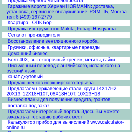
Продажа черного металлопроката
Гаражные ворота Хёрман HORMANN: доставка,
установка, сервисное обслуживание. РЭМ ПБ, Москва
тел: 8 (499) 167-2779
Квартира - ОПК Бор
Продажа инструментов Makita, Fubag, Husqvarna
Сетка от производителя
Восстановление вентляционного короба.
Грузчики, офисные, квартирные переезды
Домашний бизнес
Болт 40Х, высокопрочный крепеж, метизы, гайки
Письменный перевод с английского, испанского на
русский язык.
канат джутовый
Продаю щенков йоркширского терьера
Предлагаем нержавеющие стали: круги 14Х17Н2,
20Х13, 12Х18Н10Т, 08Х18Н10Т, 10Х23Н18
Бизнес-планы для получения кредита, грантов
поставка под заказ
Предлагаем интересный портал. Здесь Вы можете
заказать аттестацию рабочих мест
Калькулятор прибор для вычислений www.calculator-
online.ru