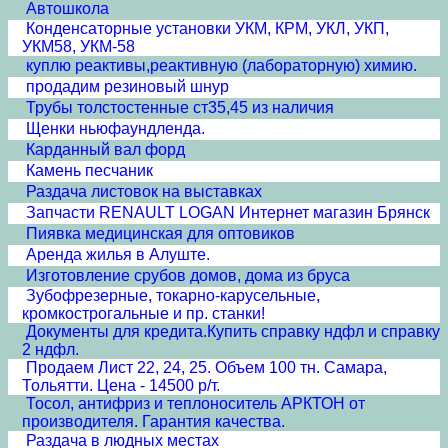
Автошкола
Конденсаторные установки УКМ, КРМ, УКЛ, УКП,
УКМ58, УКМ-58
куплю реактивы,реактивную (лабораторную) химию.
продадим резиновый шнур
Трубы толстостенные ст35,45 из наличия
Щенки ньюфаундленда.
Карданный вал форд
Камень песчаник
Раздача листовок на выставках
Запчасти RENAULT LOGAN Интернет магазин Брянск
Пиявка медицинская для оптовиков
Аренда жилья в Алуште.
Изготовление срубов домов, дома из бруса
Зубофрезерные, токарно-карусельные,
кромкострогальные и пр. станки!
Документы для кредита.Купить справку ндфл и справку
2 ндфл.
Продаем Лист 22, 24, 25. Объем 100 тн. Самара,
Тольятти. Цена - 14500 р/т.
Тосол, антифриз и теплоноситель АРКТОН от
производителя. Гарантия качества.
Раздача в людных местах