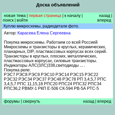
Доска объявлений
новая тема
|
первая страница
|
к началу
|
назад
|
поиск
|
войти
вперед
Куплю микросхемы, радиодетали фото.
Автор:
Карасева Елена Сергеевна
Покупка микросхемы. Работаем со всей Россией
Микросхемы и транзисторы в круглых, керамических,
планарных, DIP, пластмассовых корпусах всех серий.
Транзисторы в круглых, плоских, металлических,
пластмассовых корпусах, силовые транзисторы.
Индикаторы АЛС(3ЛС)338,светодиоды ... .
Покупка реле:
РЭС7 РЭС8 РЭС9 РЭС10 РЭС14 РЭС15 РЭС22
РЭС32 РЭС34 РЭС37 РЭС48 РЭС78 РП 3,4,5,7 РПС
3,4,5,7 РПС 11,15,18 РПС20 РПС24 РПС32 РПС34
РПС36,2 РВМУ-1 РКП Е-506 СК-594 РВ-5А РТС-5
форумы
|
свернуть
назад
|
вперед