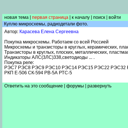
новая тема
|
первая страница
|
к началу
|
поиск
|
войти
Куплю микросхемы, радиодетали фото.
Автор:
Карасева Елена Сергеевна
Покупка микросхемы. Работаем со всей Россией
Микросхемы и транзисторы в круглых, керамических, пла
Транзисторы в круглых, плоских, металлических, пластм
Индикаторы АЛС(3ЛС)338,светодиоды ... .
Покупка реле:
РЭС7 РЭС8 РЭС9 РЭС10 РЭС14 РЭС15 РЭС22 РЭС32 РЭС
РКП Е-506 СК-594 РВ-5А РТС-5
Ответить на это сообщение
|
форумы
|
развернуть