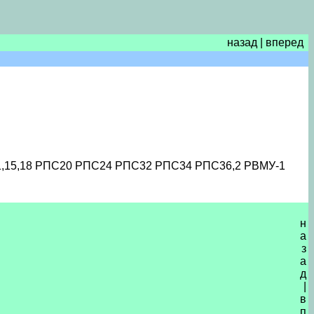
назад
|
вперед
1,15,18 РПС20 РПС24 РПС32 РПС34 РПС36,2 РВМУ-1
н
а
з
а
д
|
в
п