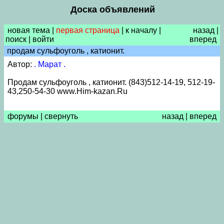
Доска объявлений
новая тема
|
первая страница
|
к началу
|
назад
|
поиск
|
войти
вперед
продам сульфоуголь , катионит.
Автор:
. Марат .
Продам сульфоуголь , катионит. (843)512-14-19, 512-19-
43,250-54-30 www.Him-kazan.Ru
форумы
|
свернуть
назад
|
вперед