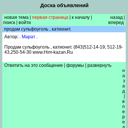
Доска объявлений
новая тема
|
первая страница
|
к началу
|
назад
|
поиск
|
войти
вперед
продам сульфоуголь , катионит.
Автор:
. Марат .
Продам сульфоуголь , катионит. (843)512-14-19, 512-19-
43,250-54-30 www.Him-kazan.Ru
Ответить на это сообщение
|
форумы
|
развернуть
н
а
з
а
д
|
в
п
е
р
е
д