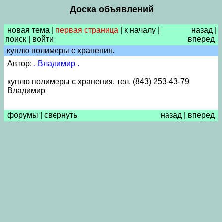
Доска объявлений
новая тема
|
первая страница
|
к началу
|
назад
|
поиск
|
войти
вперед
куплю полимеры с хранения.
Автор:
. Владимир .
куплю полимеры с хранения. тел. (843) 253-43-79
Владимир
форумы
|
свернуть
назад
|
вперед