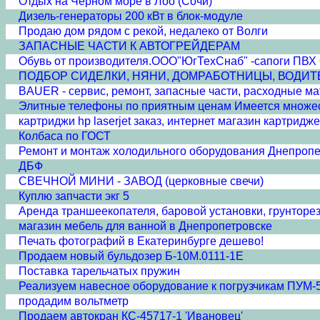
Отдых на Чёрном море в Лоо (Сочи)
Дизель-генераторы 200 кВт в блок-модуле
Продаю дом рядом с рекой, недалеко от Волги
ЗАПАСНЫЕ ЧАСТИ К АВТОГРЕЙДЕРАМ
Обувь от производителя.ООО"ЮгТехСнаб" -сапоги 
ПОДБОР СИДЕЛКИ, НЯНИ, ДОМРАБОТНИЦЫ, ВОДИТ
BAUER - сервис, ремонт, запасные части, расходные м
Элитные телефоны по приятным ценам Имеется множест
картриджи hp laserjet заказ, интернет магазин картридж
Колбаса по ГОСТ
Ремонт и монтаж холодильного оборудования Днепропе
ДБФ
СВЕЧНОЙ МИНИ - ЗАВОД (церковные свечи)
Куплю запчасти экг 5
Аренда траншеекопателя, баровой установки, грунторе
магазин мебель для ванной в Днепропетровске
Печать фотографий в Екатеринбурге дешево!
Продаем новый бульдозер Б-10М.0111-1Е
Поставка тарельчатых пружин
Реализуем навесное оборудование к погрузчикам ПУМ-
продадим вольтметр
Продаем автокран КС-45717-1 'Ивановец'