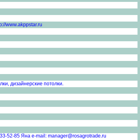
://www.akppstar.ru
лки, дизайнерские потолки.
5 Яна e-mail: manager@rosagrotrade.ru