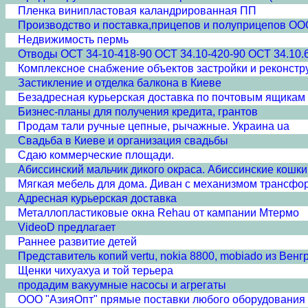
Пленка винипластовая каландрированная ПП
Производство и поставка,прицепов и полуприцепов ООО 
Недвижимость пермь
Отводы ОСТ 34-10-418-90 ОСТ 34.10-420-90 ОСТ 34.10.
Комплексное снабжение объектов застройки и реконстр
Застикление и отделка балкона в Киеве
Безадресная курьерская доставка по почтовым ящикам
Бизнес-планы для получения кредита, грантов
Продам тали ручные цепные, рычажные. Украина ua
Свадьба в Киеве и организация свадьбы
Сдаю коммерческие площади.
Абиссинский мальчик дикого окраса. Абиссинские кошки 
Мягкая мебель для дома. Диван с механизмом трансф
Адресная курьерская доставка
Металлопластиковые окна Rehau от кампании Мтермо
VideoD предлагает
Раннее развитие детей
Представитель копий vertu, nokia 8800, mobiado из Венг
Щенки чихуахуа и той терьера
продадим вакуумные насосы и агрегаты
ООО "АзияОпт" прямые поставки любого оборудования и