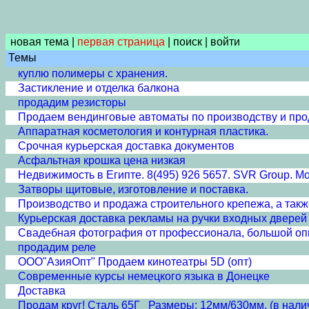
новая тема
|
первая страница
|
поиск
|
войти
Темы
куплю полимеры с хранения.
Застикление и отделка балкона
продадим резисторы
Продаем вендинговые автоматы по производству и про
Аппаратная косметология и контурная пластика.
Срочная курьерская доставка документов
Асфальтная крошка цена низкая
Недвижимость в Египте. 8(495) 926 5657. SVR Group. Моск
Затворы щитовые, изготовление и поставка.
Производство и продажа строительного крепежа, а так
Курьерская доставка рекламы на ручки входных дверей
Свадебная фотография от профессионала, большой оп
продадим реле
ООО"АзияОпт" Продаем кинотеатры 5D (опт)
Современные курсы немецкого языка в Донецке
Доставка
Продам круг! Сталь 65Г Размеры: 12мм/630мм. (в нали