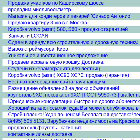
Продажа участков по Каширскому шоссе
продадим милливольтметр
Магазин для кондитеров и пекарей 'Синьор Антонио'
Продаю квартиру 3-ую в г. Москва.
Коробка volvo (акпп) S80, S60 - продаю с гарантией
Запчасти LOGAN
Сдаем в аренду всю строительную и дорожную технику.
Вывоз строймусора, Киев
Уникальное инвестиционное предложение
Продаем асфальтовую крошку. Доставка.
Ступени из керамогранита для лестниц
Коробка volvo (акпп) XC90,XC70, продаю (гарантия)
Бесплатное создание сайта начинающим.
Размещение объявлений на доски объявлений!
круг сталь 9ХС, поковка ст 9ХС | ГОСТ 5950-73 | uraltermo
Юридические консультации быстро не дорого абонентс
Хороший каталог ссылок, куда Вы можете опубликовать
Стрейч плёнка! Удар по ценам! Бесплатная доставка! тел:
8(495) 505 5131. Зарубежная недвижимость на Красном м
продаю сульфоуголь , катионит.
контактные линзы доставка