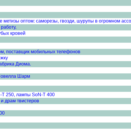
е метизы оптом: саморезы, гвозди, шурупы в огромном асс
работу,
убых кровей
м, поставщик мобильных телефонов
ижку
абрика Диома.
Новелла Шарм
-T 250, лампы SoN-T 400
 и драм твистеров
00