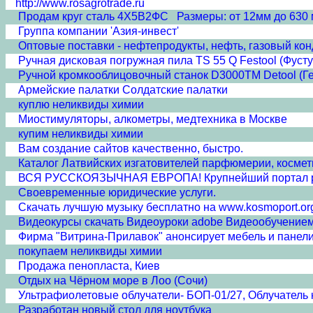
http://www.rosagrotrade.ru
Продам круг сталь 4Х5В2ФС Размеры: от 12мм до 630 
Группа компании 'Азия-инвест'
Оптовые поставки - нефтепродукты, нефть, газовый кон
Ручная дисковая погружная пила TS 55 Q Festool (Фусту
Ручной кромкооблицовочный станок D3000TM Detool (Г
Армейские палатки Солдатские палатки
куплю неликвиды химии
Миостимуляторы, алкометры, медтехника в Москве
купим неликвиды химии
Вам создание сайтов качественно, быстро.
Каталог Латвийских изгатовителей парфюмерии, косметик
ВСЯ РУССКОЯЗЫЧНАЯ ЕВРОПА! Крупнейший портал ру
Своевременные юридические услуги.
Скачать лучшую музыку бесплатно на www.kosmoport.or
Видеокурсы скачать Видеоуроки adobe Видеообучение
Фирма "Витрина-Прилавок" анонсирует мебель и панели
покупаем неликвиды химии
Продажа пенопласта, Киев
Отдых на Чёрном море в Лоо (Сочи)
Ультрафиолетовые облучатели- БОП-01/27, Облучатель 
Разработан новый стол для ноутбука