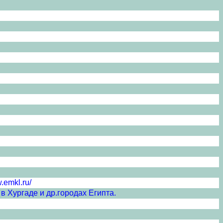
.emkl.ru/
в Хургаде и др.городах Египта.