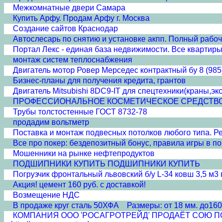
Межкомнатные двери Cамара
Купить Арфу. Продам Арфу г. Москва
Создание сайтов Краснодар
Автослесарь по снятию и установке акпп. Полный рабочий
Портал Лекс - единая база недвижимости. Все квартиры
монтаж систем теплоснабжения
Двигатель мотор Ровер Мерседес контрактный бу 8 (985
Бизнес-планы для получения кредита, грантов
Двигатель Mitsubishi 8DC9-IT для спецтехники(краны,эк
ПРОФЕССИОНАЛЬНОЕ КОСМЕТИЧЕСКОЕ СРЕДСТВО 'ПЛА
Трубы толстостенные ГОСТ 8732-78
продадим вольтметр
Поставка и монтаж подвесных потолков любого типа. Рее
Все про покер: бездепозитный бонус, правила игры в пок
Мошенники на рынке нефтепродуктов
ПОДШИПНИКИ КУПИТЬ ПОДШИПНИКИ КУПИТЬ
Погрузчик фронтальный львовский б/у L-34 ковш 3,5 м3 г
Акция! цемент 160 руб. с доставкой!
Возмещение НДС
В продаже круг сталь 50ХФА Размеры: от 18 мм. до160
КОМПАНИЯ ООО 'РОСАГРОТРЕЙД' ПРОДАЁТ СОЮ ПОЛНО