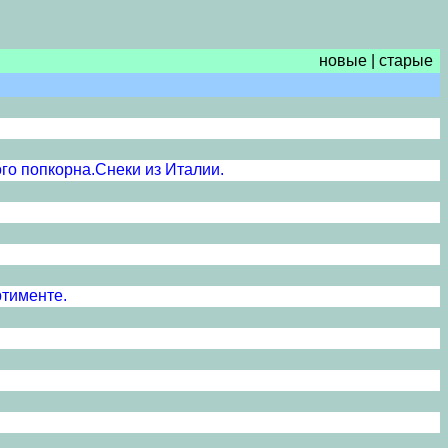
новые
|
старые
го попкорна.Снеки из Италии.
ртименте.