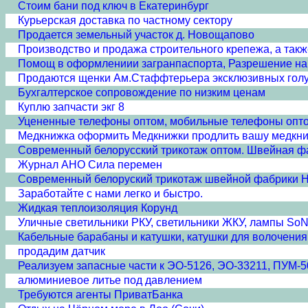
Стоим бани под ключ в Екатеринбург
Курьерская доставка по частному сектору
Продается земельный участок д. Новощапово
Производство и продажа строительного крепежа, а такж
Помощ в оформлениии загранпаспорта, Разрешение на 
Продаются щенки Ам.Стаффтерьера эксклюзивных гол
Бухгалтерское сопровождение по низким ценам
Куплю запчасти экг 8
Уцененные телефоны оптом, мобильные телефоны опто
Медкнижка оформить Медкнижки продлить вашу медкн
Современный белорусский трикотаж оптом. Швейная ф
Журнал АНО Сила перемен
Современный белоруский трикотаж швейной фабрики 
Заработайте с нами легко и быстро.
Жидкая теплоизоляция Корунд
Уличные светильники РКУ, светильники ЖКУ, лампы SoN
Кабельные барабаны и катушки, катушки для волочения
продадим датчик
Реализуем запасные части к ЭО-5126, ЭО-33211, ПУМ-5
алюминиевое литье под давлением
Требуются агенты ПриватБанка