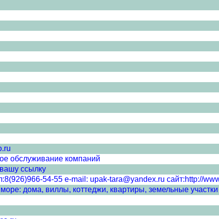
.ru
кое обслуживание компаний
 вашу ссылку
8(926)966-54-55 e-mail: upak-tara@yandex.ru сайт:http://www
оре: дома, виллы, коттеджи, квартиры, земельные участки 