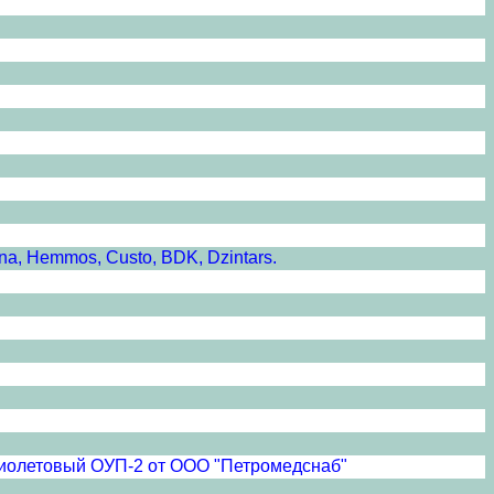
a, Hemmos, Custo, BDK, Dzintars.
афиолетовый ОУП-2 от ООО "Петромедснаб"