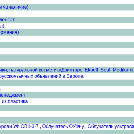
мм.(наличие)
денсат.
л)
ермания)
и, натуральной косметикиДзинтарс, Ekoell, Seal, Medikamin
сскоязычных объявлений в Европе.
g
менеджмент
 из пластика
крови УФ ОВК-3-7 , Облучатель ОУФну , Облучатель ультр