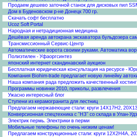
Продаем дешево заточной станок для дисковых пил S
Дом в Буденовском р-не Донецк 700 гр.
Скачать софт бесплатно
Ucoz Soft Portal
Народная и нетрадиционная медицина
Дешёвая аренда автокрана экскаватора бульдозера с
Трансмиссионный Сервис-Центр
Автоматические ворота своими руками. Автоматика вор
Полиэтилен - Уфаоргсинтез
японский интернет скандинавский аукцион
Бесплатная юридическая консультация на ресурсе - Юр
Компания Biohim-trade предлагает новую линейку автох
Наша компания рада предложить качественный хостинг 
Программы новинки 2010, приколы, развлечения
Ужасно интересный блог
Ступени из керамогранита для лестниц
Предлагаем нержавеющие стали: круги 14Х17Н2, 20Х1
Конверсионная спецтехника с "НЗ" со склада в Улан-Удэ
Электрик пермь. Электрики в перми
Мобильные телефоны по очень низким ценам!
Предлагаем конструкционные стали: круги 12Х2Н4А, 