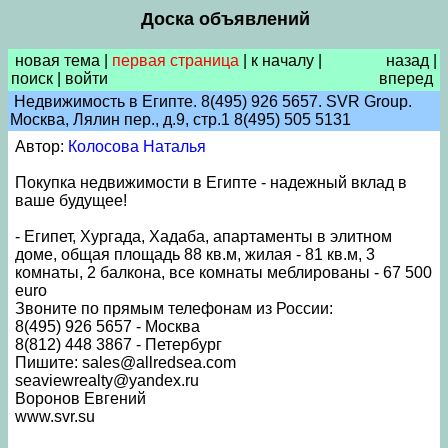
Доска объявлений
новая тема
|
первая страница
|
к началу
|
назад
|
поиск
|
войти
вперед
Недвижимость в Египте. 8(495) 926 5657. SVR Group.
Москва, Лялин пер., д.9, стр.1 8(495) 505 5131
Автор:
Колосова Наталья
Покупка недвижимости в Египте - надежный вклад в
ваше будущее!
- Египет, Хургада, Хадаба, апартаменты в элитном
доме, общая площадь 88 кв.м, жилая - 81 кв.м, 3
комнаты, 2 балкона, все комнаты меблированы - 67 500
euro
Звоните по прямым телефонам из России:
8(495) 926 5657 - Москва
8(812) 448 3867 - Петербург
Пишите: sales@allredsea.com
seaviewrealty@yandex.ru
Воронов Евгений
www.svr.su