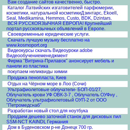
Вам создание сайтов качественно, быстро.
Каталог Латвийских изгатовителей парфюмерии,
косметики, натуральной косметикиДзинтарс, Ekoell,
Seal, Medikamina, Hemmos, Custo, BDK, Dzintars.
ВСЯ РУССКОЯЗЫЧНАЯ ЕВРОПА! Крупнейший
портал русскоязычных объявлений в Европе.
Своевременные юридические услуги.
Скачать лучшую музыку бесплатно на
www.kosmoport.org
Видеокурсы скачать Видеоуроки adobe
Видеообучениеменеджмент
Фирма "Витрина-Прилавок" анонсирует мебель и
панели из пластика
покупаем неликвиды химии
Продажа пенопласта, Киев
Отдых на Чёрном море в Лоо (Сочи)
Ультрафиолетовые облучатели- БОП-01/27,
Облучатель крови УФ ОВК-3-7 , Облучатель ОУФну ,
Облучатель ультрафиолетовый ОУП-2 от ООО
"Петромедснаб"
Разработан новый стол для ноутбука
Продаем дешево заточной станок для дисковых пил
SSM-NCT KAINDL Германия
Дом в Буденовском р-не Донецк 700 гр.