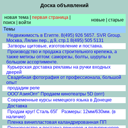
Доска объявлений
новая тема
|
первая страница
|
новые
|
старые
поиск
|
войти
Темы
Недвижимость в Египте. 8(495) 926 5657. SVR Group.
Москва, Лялин пер., д.9, стр.1 8(495) 505 5131
Затворы щитовые, изготовление и поставка.
Производство и продажа строительного крепежа, а
также метизы оптом: саморезы, болты, шурупы в
большом ассортименте.
Курьерская доставка рекламы на ручки входных
дверей
Свадебная фотография от профессионала, большой
опыт
продадим реле
ООО"АзияОпт" Продаем кинотеатры 5D (опт)
Современные курсы немецкого языка в Донецке
Доставка
Продам круг! Сталь 65Г Размеры: 12мм/630мм. (в
наличие)
Пленка винипластовая каландрированная ПП
Производство и поставка,прицепов и полуприцепов