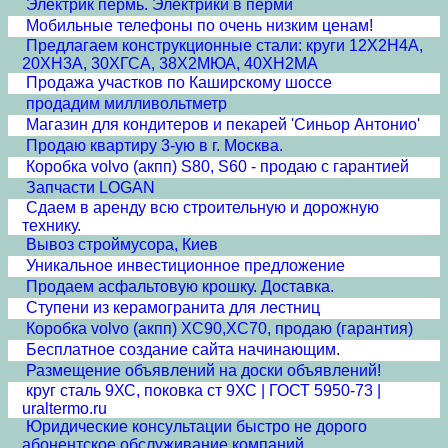
Электрик пермь. Электрики в перми
Мобильные телефоны по очень низким ценам!
Предлагаем конструкционные стали: круги 12Х2Н4А,
20ХН3А, 30ХГСА, 38Х2МЮА, 40ХН2МА
Продажа участков по Каширскому шоссе
продадим милливольтметр
Магазин для кондитеров и пекарей 'Синьор Антонио'
Продаю квартиру 3-ую в г. Москва.
Коробка volvo (акпп) S80, S60 - продаю с гарантией
Запчасти LOGAN
Сдаем в аренду всю строительную и дорожную
технику.
Вывоз строймусора, Киев
Уникальное инвестиционное предложение
Продаем асфальтовую крошку. Доставка.
Ступени из керамогранита для лестниц
Коробка volvo (акпп) XC90,XC70, продаю (гарантия)
Бесплатное создание сайта начинающим.
Размещение объявлений на доски объявлений!
круг сталь 9ХС, поковка ст 9ХС | ГОСТ 5950-73 |
uraltermo.ru
Юридические консультации быстро не дорого
абонентское обслуживание компаний