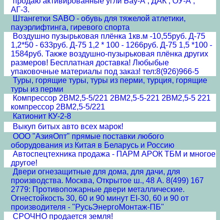
продаю активированные угли Бау-А , ДАК , ОУ-А ,
АГ-3.
Штангетки SABO - обувь для тяжелой атлетики,
пауэрлифтинга, гиревого спорта
Воздушно пузырьковая плёнка 1кв.м -10,55руб. Д-75
1,2*50 - 633руб. Д-75 1,2 * 100 - 1266руб. Д-75 1,5 *100 -
1584руб. Также воздушно-пузырьковая плёнка других
размеров! Бесплатная доставка! Любыбые
упаковочные материалы под заказ! тел:8(926)966-5
Туры, горящие туры, туры из перми, турция, горящие
туры из перми
Компрессор 2ВМ2,5-5/221 2ВМ2,5-5-221 2ВМ2,5-5 221
компрессор 2ВМ2,5-5/221
Катионит КУ-2-8
Выкуп битых авто всех марок!
ООО "АзияОпт" прямые поставки любого
оборудования из Китая в Беларусь и Россию
Автоспецтехника продажа - ПАРМ АРОК ТБМ и многое
другое!
Двери огнезащитные для дома, для дачи, для
производства. Москва, Открытое ш., 48 А. 8(499) 167
2779: Противопожарные двери металлические.
Огнестойкость 30, 60 и 90 минут EI-30, 60 и 90 от
производителя - "РусьЭнергоМонтаж-ПБ"
СРОЧНО продается земля!