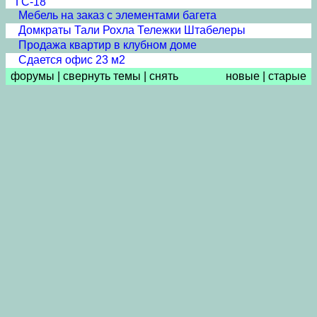
ГС-18
Мебель на заказ с элементами багета
Домкраты Тали Рохла Тележки Штабелеры
Продажа квартир в клубном доме
Сдается офис 23 м2
форумы
|
свернуть темы
|
снять
новые
|
старые