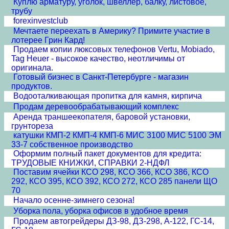
Куплю арматуру, уголок, швеллер, балку, листовое,
трубу
forexinvestclub
Мечтаете переехать в Америку? Примите участие в
лотерее Грин Кард!
Продаем копии люксовых телефонов Vertu, Mobiado,
Tag Heuer - высокое качество, неотличимы от
оригинала.
Готовый бизнес в Санкт-Петербурге - магазин
продуктов.
Водооталкивающая пропитка для камня, кирпича
Продам деревообрабатывающий комплекс
Аренда траншеекопателя, баровой установки,
грунтореза
катушки КМП-2 КМП-4 КМП-6 МИС 3100 МИС 5100 ЭМ
33-7 собственное производство
Оформим полный пакет документов для кредита:
ТРУДОВЫЕ КНИЖКИ, СПРАВКИ 2-НДФЛ
Поставим ячейки КСО 298, КСО 366, КСО 386, КСО
292, КСО 395, КСО 392, КСО 272, КСО 285 панели ЩО
70
Начало осенне-зимнего сезона!
Уборка пола, уборка офисов в удобное время
Продаем автогрейдеры ДЗ-98, ДЗ-298, А-122, ГС-14,