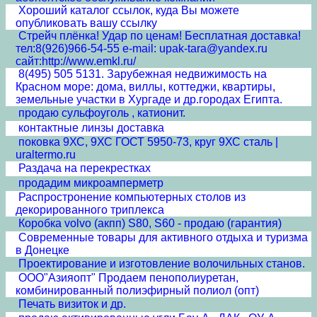
Хороший каталог ссылок, куда Вы можете
опубликовать вашу ссылку
Стрейч плёнка! Удар по ценам! Бесплатная доставка!
тел:8(926)966-54-55 e-mail: upak-tara@yandex.ru
сайт:http://www.emkl.ru/
8(495) 505 5131. Зарубежная недвижимость на
Красном море: дома, виллы, коттеджи, квартиры,
земельные участки в Хургаде и др.городах Египта.
продаю сульфоуголь , катионит.
контактные линзы доставка
поковка 9ХС, 9ХС ГОСТ 5950-73, круг 9ХС сталь |
uraltermo.ru
Раздача на перекрестках
продадим микроамперметр
Распростронение компьютерных столов из
декорированного триплекса
Коробка volvo (акпп) S80, S60 - продаю (гарантия)
Современные товары для активного отдыха и туризма
в Донецке
Проектирование и изготовление волочильных станов.
ООО"Азияопт" Продаем пенополиуретан,
комбинированный полиэфирный полиол (опт)
Печать визиток и др.