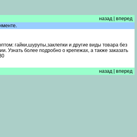
назад
|
вперед
именте.
том: гайки,шурупы,заклепки и другие виды товара без
и. Узнать более подробно о крепежах, а также заказать
30
назад
|
вперед