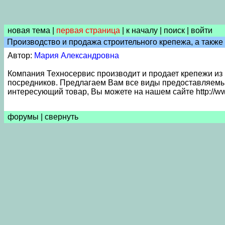
новая тема
|
первая страница
|
к началу
|
поиск
|
войти
Производство и продажа строительного крепежа, а также
Автор:
Мария Александровна
Компания Техносервис производит и продает крепежи из 
посредников. Предлагаем Вам все виды предоставляемых у
интересующий товар, Вы можете на нашем сайте http://ww
форумы
|
свернуть