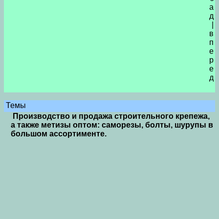
а
д
|
в
п
е
р
е
д
Темы
Производство и продажа строительного крепежа,
а также метизы оптом: саморезы, болты, шурупы в
большом ассортименте.