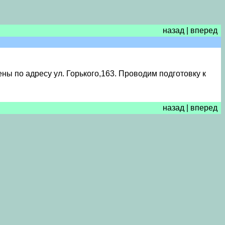
назад
|
вперед
ы по адресу ул. Горького,163. Проводим подготовку к
назад
|
вперед