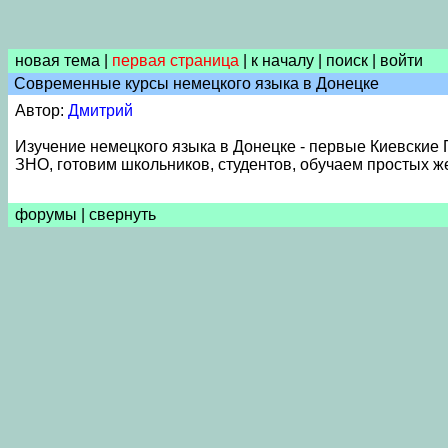
новая тема
|
первая страница
|
к началу
|
поиск
|
войти
Современные курсы немецкого языка в Донецке
Автор:
Дмитрий
Изучение немецкого языка в Донецке - первые Киевские 
ЗНО, готовим школьников, студентов, обучаем простых 
форумы
|
свернуть