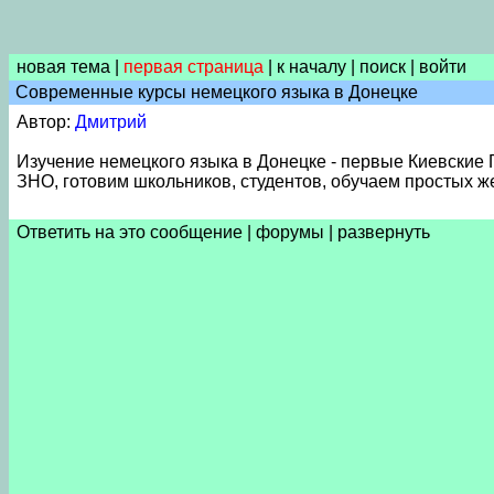
новая тема
|
первая страница
|
к началу
|
поиск
|
войти
Современные курсы немецкого языка в Донецке
Автор:
Дмитрий
Изучение немецкого языка в Донецке - первые Киевские 
ЗНО, готовим школьников, студентов, обучаем простых 
Ответить на это сообщение
|
форумы
|
развернуть